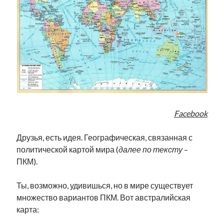
Фотографии
Экономика
Эстония и Россия
Юмор
Метки
radio narva
takinada
андрус ансип
Facebook
видео
ансиппиада
война
безработица
Друзья, есть идея. Географическая, связанная с
выборы
высказывание
в поисках здравого смысла
политической картой мира (
далее по тексту
–
интервью
история
евросоюз
кабинетные истории
ПКМ).
книга
нарва
кая каллас
маська
катри райк
Ты, возможно, удивишься, но в мире существует
образование
обучение эстонскому
нацменьшинства
множество вариантов ПКМ. Вот австралийская
парламент
поводырь
парад клоунов
партия
памятники
карта:
подкаст
пресса
потеряны данные
программа