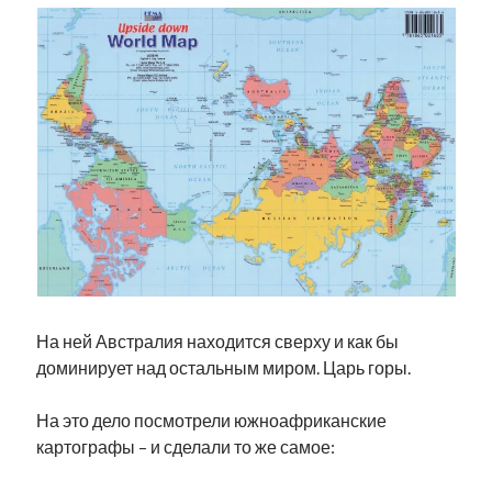
рийгикогу
россия
русский роман
ссср
русскоязычное образование
сми
стенограмма
экономика
т.х. ильвес
фотоотчет
танк
экономика эстонии
эстония
эстонский язык
Михаил Стальнухин:
mstalnuhhin@gmail.com
Отзывы и предложения по блогу:
anton.stalnuhhin@gmail.com
На ней Австралия находится сверху и как бы
доминирует над остальным миром. Царь горы.
На это дело посмотрели южноафриканские
картографы – и сделали то же самое: