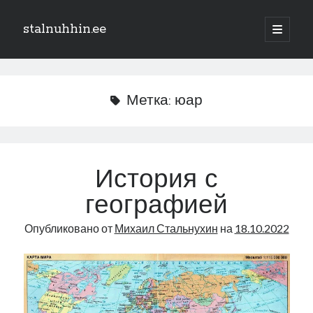
stalnuhhin.ee
отрыть
основн
Боковая
меню
Поиск
панель
Поиск
Метка:
юар
Рубрики
В мире
История с
Интеграция
географией
Интервью
Книга
Опубликовано от
Михаил Стальнухин
на
18.10.2022
Личное
Нарва и северо-восток
Обзор прессы
Образование
Парламент и правительство