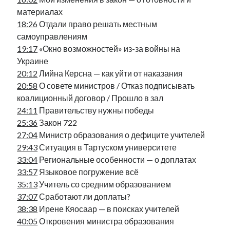
рийгикогу
россия
русский роман
материалах
ссср
русскоязычное образование
сми
стенограмма
18:26
Отдали право решать местным
экономика
т.х. ильвес
фотоотчет
танк
экономика эстонии
самоуправлениям
эстония
эстонский язык
19:17
«Окно возможностей» из-за войны на
Украине
20:12
Лийна Керсна — как уйти от наказания
20:58
О совете министров / Отказ подписывать
коалиционный договор / Прошло в зал
Михаил Стальнухин:
24:11
Правительству нужны победы
mstalnuhhin@gmail.com
25:36
Закон 722
Отзывы и предложения по блогу:
27:04
Министр образования о дефиците учителей
anton.stalnuhhin@gmail.com
29:43
Ситуация в Тартуском университете
33:04
Региональные особенности — о доплатах
33:57
Языковое погружение всё
35:13
Учитель со средним образованием
37:07
Сработают ли доплаты?
38:38
Ирене Кяосаар — в поисках учителей
40:05
Откровения министра образования