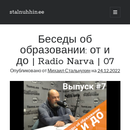
stalnuhhin.ee
отрыть
основн
Боковая
меню
Поиск
панель
Беседы об
Поиск
образовании: от и
до | Radio Narva | 07
Рубрики
Опубликовано от
Михаил Стальнухин
на
24.12.2022
В мире
Интеграция
Интервью
Книга
Личное
Нарва и северо-восток
Обзор прессы
Образование
Парламент и правительство