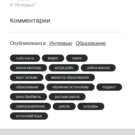
В "Интервью"
Комментарии
Опубликовано в
Интервью
Образование
radio narva
видео
закон
ирене кяосаар
катри райк
лийна керсна
март хельме
министр образования
образование
обучение эстонскому
подкаст
рихо брейвель
русская школа
самоуправление
школа
штрафы
эстонский язык