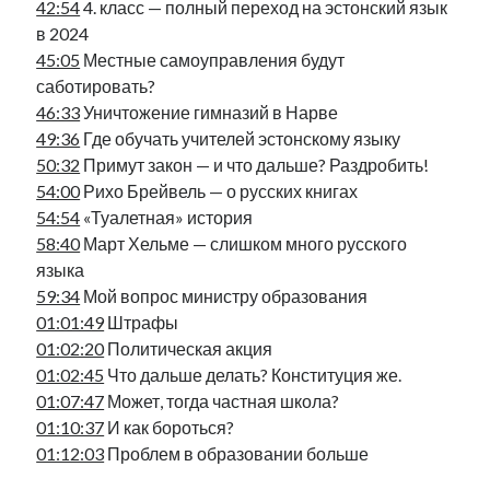
42:54
4. класс — полный переход на эстонский язык
в 2024
45:05
Местные самоуправления будут
саботировать?
46:33
Уничтожение гимназий в Нарве
49:36
Где обучать учителей эстонскому языку
50:32
Примут закон — и что дальше? Раздробить!
54:00
Рихо Брейвель — о русских книгах
54:54
«Туалетная» история
58:40
Март Хельме — слишком много русского
языка
59:34
Мой вопрос министру образования
01:01:49
Штрафы
01:02:20
Политическая акция
01:02:45
Что дальше делать? Конституция же.
01:07:47
Может, тогда частная школа?
01:10:37
И как бороться?
01:12:03
Проблем в образовании больше