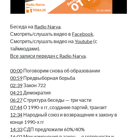
Фотографии
Экономика
Эстония и Россия
Беседа на
Radio Narva
.
Юмор
Смотреть/слушать видео в
Facebook
.
Смотреть/слушать видео на
Youtube
(с
таймкодами).
Метки
Все записи передач с Radio Narva
.
radio narva
takinada
андрус ансип
00:00
Поговорим снова об образовании
видео
ансиппиада
00:59
Предвыборная борьба
война
безработица
02:39
Закон 722
выборы
высказывание
в поисках здравого смысла
04:21
Демократия
интервью
история
евросоюз
кабинетные истории
06:27
Структура беседы — три части
книга
нарва
кая каллас
маська
07:44
О 1990-х гг, создание партий, транзит
катри райк
12:34
Народный союз и возвращение к закону в
образование
обучение эстонскому
нацменьшинства
конце 1990-х гг
парламент
поводырь
парад клоунов
партия
памятники
14:33
СДП предложили 60%/40%
подкаст
пресса
потеряны данные
программа
16:02
Мои изменения в закон — о готовности и