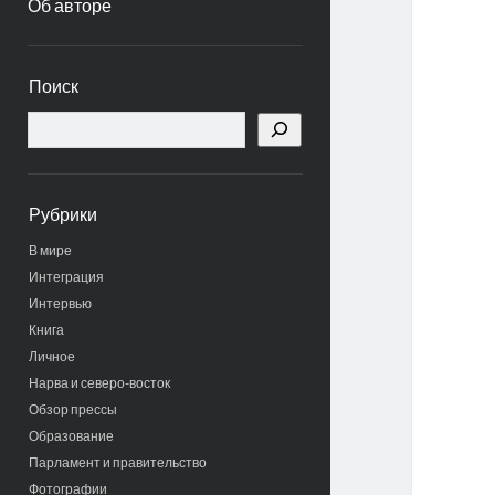
Об авторе
Боковая
Поиск
панель
Поиск
Рубрики
В мире
Интеграция
Интервью
Книга
Личное
Нарва и северо-восток
Обзор прессы
Образование
Парламент и правительство
Фотографии