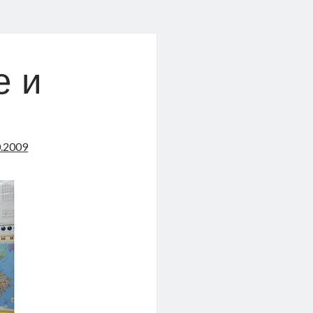
е и
0.2009