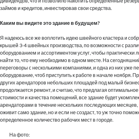
дивидендов, что и позволило накопить определенные резерв
займов и кредитов, инвестировав свои средства.
Каким вы видите это здание в будущем?
Я надеюсь все же воплотить идею швейного кластера и собр
крышей 3-4 швейных производства, по возможности с разл
оборудованием и ассортиментом услуг, чтобы практически л
найти то, что ему необходимо в одном месте. На сегодняшн
переговоры с несколькими компаниями, и одна из них уже п
оборудование, чтоб приступить к работе в начале ноября. 
других арендаторов небольших площадей под малый бизнес
продолжается ремонт, и считаю, что предлагая оптимально
стоимости и качества помещений, все здание будет укомпле
арендаторами в течение нескольких последующих месяцев, 
оживит само здание, но и если не создаст, то уж точно помож
определенное количество рабочих мест в городе.
На фото: