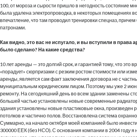
100, от мороза и сырости пришло в негодность состояние мно
была удалена электропроводка, в некоторых помещениях в
впечатление, что там проводил тренировки спецназ, приче
патронами.
Как видно, это вас не испугало, и вы вступили в права 
было сделано? На какие средства?
10 лет аренды — это долгий срок, и гарантией тому, что это в
«порадует» сюрпризами с резким ростом стоимости или изм
аренды, является сам факт заключения договора не с частны
муниципальным юридическим лицом. Поэтому мы уже 2 июня
ремонту. На сегодняшний день во всем здании заменены ст
большей частью установлены новые современные радиатор
здания установлены новые пластиковые окна, произведен р
потолков и частично полов. Восстановлена система охранно
Суммарно, на начало октября моей компанией было инвест
300000 ЕЕК (без НСО). С основания компании в 2004 году я н