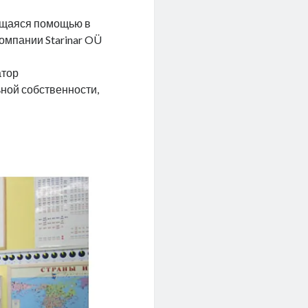
ющаяся помощью в
компании Starinar OÜ
атор
ной собственности,