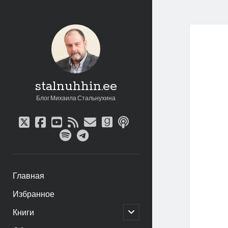
stalnuhhin.ee
Блог Михаила Стальнухина
twitter
facebook
youtube
rss
email
goodreads
podcast
spotify
telegram
Главная
Избранное
открыть
Книги
дочернее
меню