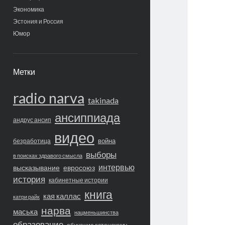
Экономика
Эстония и Россия
Юмор
Метки
radio narva
takinada
ансиппиада
андрус ансип
видео
война
безработица
выборы
в поисках здравого смысла
интервью
высказывание
евросоюз
история
кабинетные истории
книга
кая каллас
катри райк
нарва
маська
нацменьшинства
образование