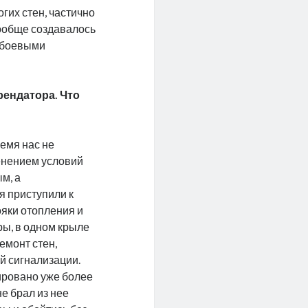
гих стен, частично
ообще создавалось
м боевыми
арендатора. Что
ремя нас не
енением условий
м, а
 приступили к
ояки отопления и
ы, в одном крыле
емонт стен,
й сигнализации.
ировано уже более
е брал из нее