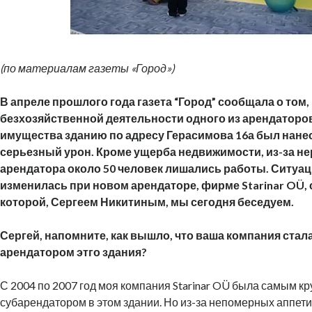
(по материалам газеты «Город»)
В апреле прошлого года газета “Город” сообщала о том, 
безхозяйственной деятельности одного из арендаторо
имущества зданию по адресу Герасимова 16а был нане
серьезный урон. Кроме ущерба недвижимости, из-за н
арендатора около 50 человек лишались работы. Ситуац
изменилась при новом арендаторе, фирме Starinar OÜ,
которой, Сергеем Никитиным, мы сегодня беседуем.
Сергей, напомните, как вышло, что ваша компания ста
арендатором этго здания?
С 2004 по 2007 год моя компания Starinar OÜ была самым к
субарендатором в этом здании. Но из-за непомерных аппет