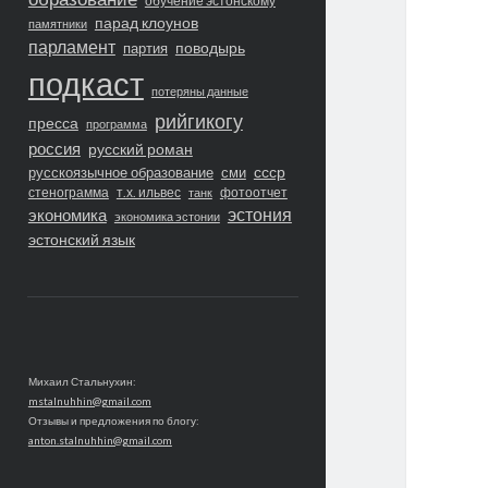
обучение эстонскому
парад клоунов
памятники
парламент
поводырь
партия
подкаст
потеряны данные
рийгикогу
пресса
программа
россия
русский роман
ссср
русскоязычное образование
сми
стенограмма
т.х. ильвес
фотоотчет
танк
экономика
эстония
экономика эстонии
эстонский язык
Михаил Стальнухин:
mstalnuhhin@gmail.com
Отзывы и предложения по блогу:
anton.stalnuhhin@gmail.com