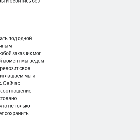
ы и обойтись без
ать под одной
ичным
юбой заказчик мог
ий момент мы ведем
еревозит свое
Приглашаем мы и
. Сейчас
е соотношение
ктовано
что не только
ет сохранить