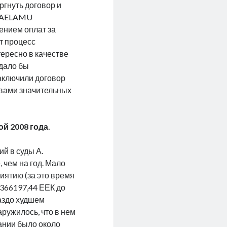
гнуть договор и
NNAELAMU
чением оплат за
ат процесс
ересно в качестве
 дало бы
аключили договор
ствами значительных
й 2008 года.
й в суды А.
 чем на год. Мало
иятию (за это время
 366197,44 ЕЕК до
раздо худшем
аружилось, что в нем
дании было около