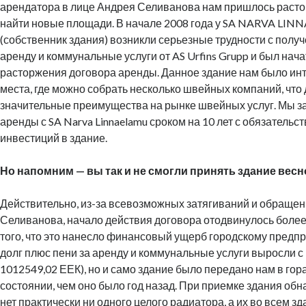
арендатора в лице Андрея Селиванова нам пришлось растор
найти новые площади. В начале 2008 года у SA NARVA LI
(собственник здания) возникли серьезные трудности с полу
аренду и коммунальные услуги от AS Urfins Grupp и был нач
расторжения договора аренды. Данное здание нам было инт
места, где можно собрать несколько швейных компаний, что
значительные преимущества на рынке швейных услуг. Мы з
аренды с SA Narva Linnaelamu сроком на 10 лет с обязатель
инвестиций в здание.
Но напомним — вы так и не смогли принять здание весно
Действительно, из-за всевозможных затягиваний и обращени
Селиванова, начало действия договора отодвинулось более,
того, что это нанесло финансовый ущерб городскому предпр
долг плюс пени за аренду и коммунальные услуги выросли с
1012549,02 ЕЕК), но и само здание было передано нам в го
состоянии, чем оно было год назад. При приемке здания обн
нет практически ни одного целого радиатора, а их во всем з