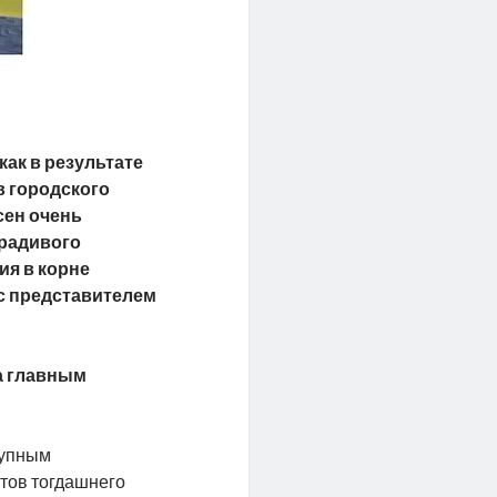
как в результате
в городского
сен очень
ерадивого
ия в корне
 с представителем
ла главным
рупным
итов тогдашнего