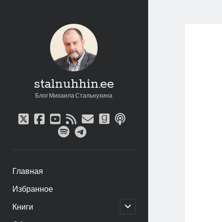
stalnuhhin.ee
Блог Михаила Стальнухина
twitter
facebook
youtube
rss
email
goodreads
podcast
spotify
telegram
Главная
Избранное
открыть
Книги
дочернее
меню