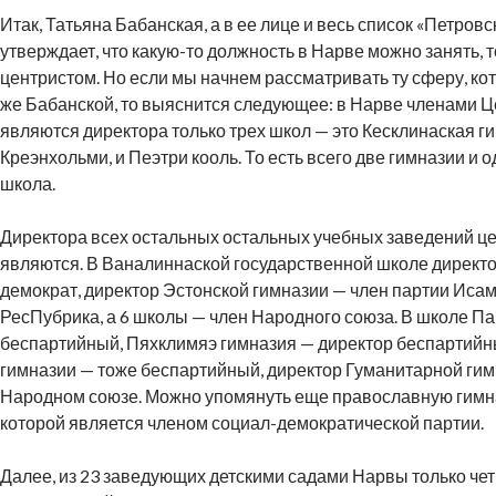
Итак, Татьяна Бабанская, а в ее лице и весь список «Петров
утверждает, что какую-то должность в Нарве можно занять, 
центристом. Но если мы начнем рассматривать ту сферу, кот
же Бабанской, то выяснится следующее: в Нарве членами Ц
являются директора только трех школ — это Кесклинаская г
Креэнхольми, и Пеэтри кооль. То есть всего две гимназии и 
школа.
Директора всех остальных остальных учебных заведений ц
являются. В Ваналиннаской государственной школе директо
демократ, директор Эстонской гимназии — член партии Иса
РесПубрика, а 6 школы — член Народного союза. В школе П
беспартийный, Пяхклимяэ гимназия — директор беспартийн
гимназии — тоже беспартийный, директор Гуманитарной гим
Народном союзе. Можно упомянуть еще православную гимн
которой является членом социал-демократической партии.
Далее, из 23 заведующих детскими садами Нарвы только чет