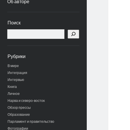
Об авторе
Боковая
Поиск
панель
Поиск
Рубрики
В мире
Интеграция
Интервью
Книга
Личное
Нарва и северо-восток
Обзор прессы
Образование
Парламент и правительство
Фотографии