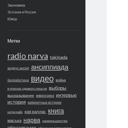
Экономика
Эстония и Россия
Юмор
Метки
radio narva
takinada
ансиппиада
андрус ансип
видео
война
безработица
выборы
в поисках здравого смысла
интервью
высказывание
евросоюз
история
кабинетные истории
книга
кая каллас
катри райк
нарва
маська
нацменьшинства
образование