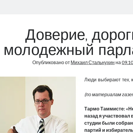
Доверие, дорог
молодежный парл
Опубликовано от
Михаил Стальнухин
на
09.1
Люди выбирают тех, 
(по материалам газе
Тармо Таммисте: «Н
назад я участвовал в
студии были собра
партий и избирател