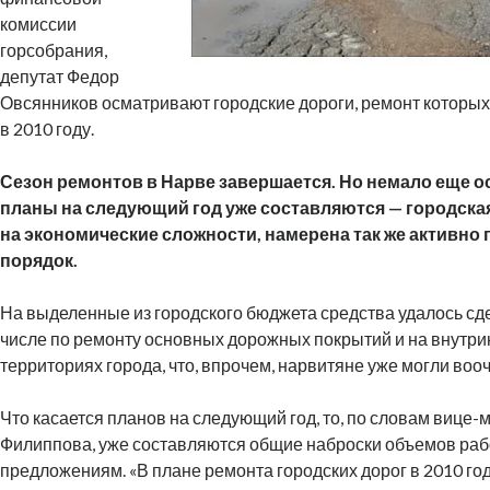
комиссии
горсобрания,
депутат Федор
Овсянников осматривают городские дороги, ремонт которых
в 2010 году.
Сезон ремонтов в Нарве завершается. Но немало еще ос
планы на следующий год уже составляются — городская
на экономические сложности, намерена так же активно
порядок.
На выделенные из городского бюджета средства удалось сде
числе по ремонту основных дорожных покрытий и на внутр
территориях города, что, впрочем, нарвитяне уже могли воо
Что касается планов на следующий год, то, по словам вице-
Филиппова, уже составляются общие наброски объемов раб
предложениям. «В плане ремонта городских дорог в 2010 год