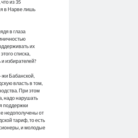
что из 35
я в Нарве лишь
ядя в глаза
циничностью
поддерживать их
этого списка,
ь и избирателей?
г-жи Бабанской,
скую власть в том,
водства. При этом
а, надо нарушать
ля поддержки
ые недополучены от
дской тариф, то есть
нсионеры, и молодые