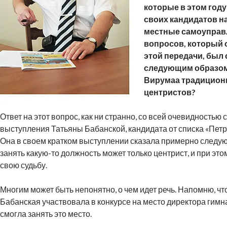
которые в этом год
своих кандидатов н
местные самоуправл
вопросов, который 
этой передачи, бы
следующим образом
Вирумаа традицион
центристов?
Ответ на этот вопрос, как ни странно, со всей очевидностью 
выступления Татьяны Бабанской, кандидата от списка «Пет
Она в своем кратком выступлении сказала примерно следу
занять какую-то должность может только центрист, и при эт
свою судьбу.
Многим может быть непонятно, о чем идет речь. Напомню, чт
Бабанская участвовала в конкурсе на место директора гимн
смогла занять это место.