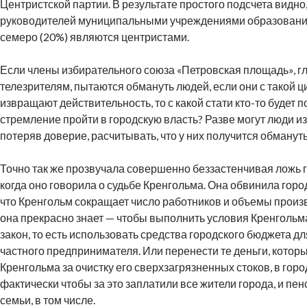
Центристской партии. В результате простого подсчета видно, 
руководителей муниципальными учреждениями образовани
семеро (20%) являются центристами.
Если члены избирательного союза «Петровская площадь», гл
телезрителям, пытаются обмануть людей, если они с такой 
извращают действительность, то с какой стати кто-то будет 
стремление пройти в городскую власть? Разве могут люди из 
потеряв доверие, расчитывать, что у них получится обманут
Точно так же прозвучала совершенно беззастенчивая ложь 
когда оно говорила о судьбе Кренгольма. Она обвинила город
что Кренгольм сокращает число работников и объемы произ
она прекрасно знает — чтобы выполнить условия Кренгольм
закон, то есть использовать средства городского бюджета д
частного предпринимателя. Или перенести те деньги, котор
Кренгольма за очистку его сверхзагрязненных стоков, в горо
фактически чтобы за это заплатили все жители города, и пе
семьи, в том числе.