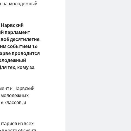
 на молодежный
у Нарвский
й парламент
своё десятилетие.
этим событием 16
Нарве проводится
олодежный
ля тех, кому за
мент и Нарвский
» молодежных
6 классов, и
нтариев из всех
е вместе обсудить