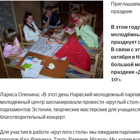
Приглашаем
праздник
В этом год
молодёжны
празднует 
В связи с 
октября в 
большой м
праздник «Д
10!».
Лариса Оленина: «В этот день Нарвский молодежный парла
молодежный центр запланировали провести «круглый стол
парламентов Эстонии, творческие мастерские для учащихся 
благотворительный концерт.
Для участия в работе «круглого стола» мы ожидаем парламе
городов Ида-Вирумаа, Тарту, Раквере, Маарду. Мы хотим вс