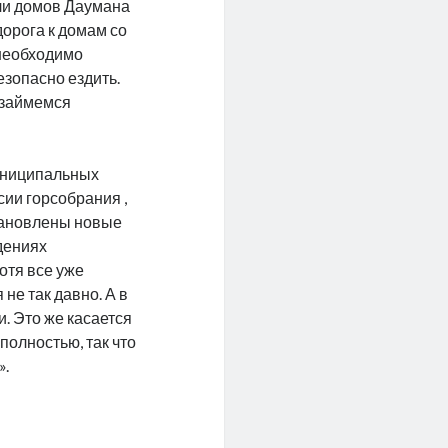
ели домов Даумана
дорога к домам со
 необходимо
езопасно ездить.
ю займемся
униципальных
сии горсобрания ,
тановлены новые
ждениях
отя все уже
не так давно. А в
. Это же касается
полностью, так что
».