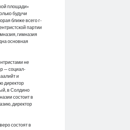
ской площади»
только будучи
орая ближе всего г-
ентристской партии
имназия, гимназия
одна основная
ентристами не
р — социал-
маалийт и
аю директор
ый, в Солдино
назии состоит в
азию, директор
веро состоят в