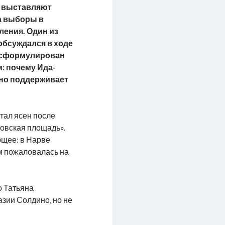
у выставляют
а выборы в
ения. Один из
обсуждался в ходе
л сформулирован
: почему Ида-
но поддерживает
стал ясен после
ровская площадь».
ющее: в Нарве
ом пожаловалась на
о Татьяна
азии Солдино, но не