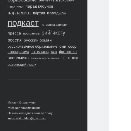
обучение эстонскому
парад клоунов
памятники
парламент
поводырь
партия
подкаст
потеряны данные
рийгикогу
пресса
программа
россия
русский роман
ссср
русскоязычное образование
сми
стенограмма
т.х. ильвес
фотоотчет
танк
экономика
эстония
экономика эстонии
эстонский язык
Михаил Стальнухин:
mstalnuhhin@gmail.com
Отзывы и предложения по блогу:
anton.stalnuhhin@gmail.com