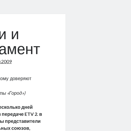
и и
амент
0.2009
кому доверяют
ты «Город»)
есколько дней
 передаче ETV 2. в
ны представители
ьных союзов,