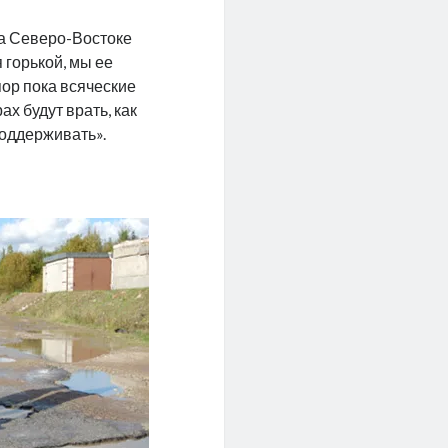
а Северо-Востоке
 горькой, мы ее
 пор пока всяческие
х будут врать, как
поддерживать».