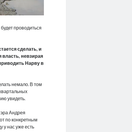
 будет проводиться
тается сделать, и
 власть, невзирая
 приводить Нарву в
лать немало. В том
иквартальных
чию увидеть.
мэра Андрея
от по конкретным
у у нас уже есть