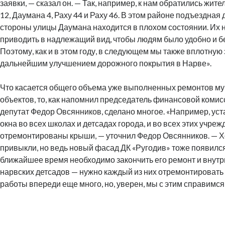
заявки, — сказал он. — Так, например, к нам обратились жит
12, Даумана 4, Раху 44 и Раху 46. В этом районе подъездная 
стороны улицы Даумана находится в плохом состоянии. Их
приводить в надлежащий вид, чтобы людям было удобно и б
Поэтому, как и в этом году, в следующем мы также вплотну
дальнейшим улучшением дорожного покрытия в Нарве».
Что касается общего объема уже выполненных ремонтов м
объектов, то, как напомнил председатель финансовой комис
депутат Федор Овсянников, сделано многое. «Например, ус
окна во всех школах и детсадах города, и во всех этих учре
отремонтированы крыши, — уточнил Федор Овсянников. — Х
привыкли, но ведь новый фасад ДК «Ругодив» тоже появился 
ближайшее время необходимо закончить его ремонт и внутри
нарвских детсадов — нужно каждый из них отремонтировать 
работы впереди еще много, но, уверен, мы с этим справимся
.