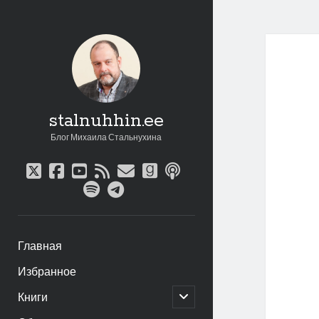
stalnuhhin.ee
Блог Михаила Стальнухина
twitter
facebook
youtube
rss
email
goodreads
podcast
spotify
telegram
Главная
Избранное
открыть
Книги
дочернее
меню