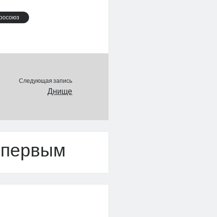
росоюз
Следующая запись
Днище
 первым