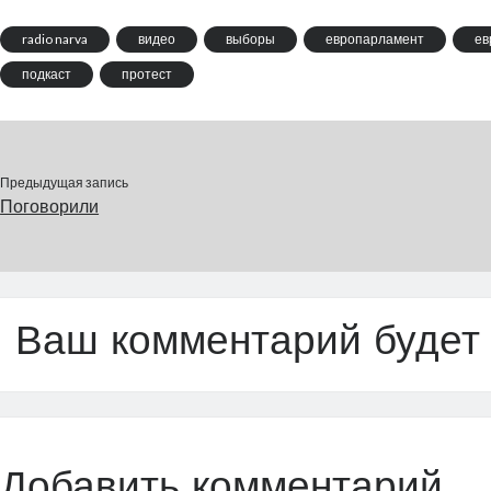
radio narva
видео
выборы
европарламент
ев
подкаст
протест
Предыдущая запись
Поговорили
Ваш комментарий будет
Добавить комментарий