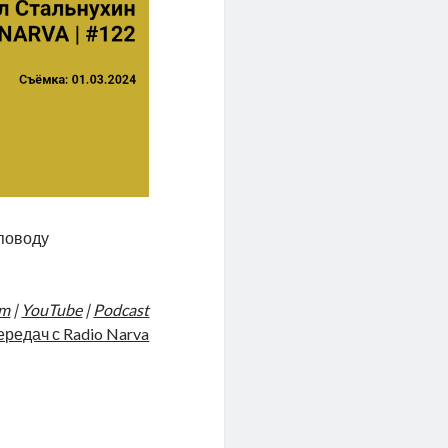
 поводу
am
|
YouTube
|
Podcast
ередач с Radio Narva