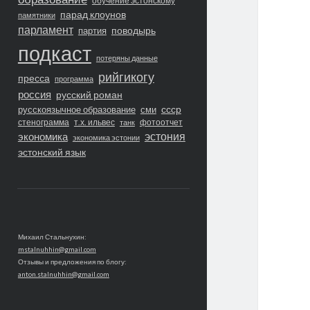
обучение эстонскому
парад клоунов
памятники
парламент
поводырь
партия
подкаст
потеряны данные
рийгикогу
пресса
программа
россия
русский роман
ссср
русскоязычное образование
сми
стенограмма
т.х. ильвес
фотоотчет
танк
экономика
эстония
экономика эстонии
эстонский язык
Михаил Стальнухин:
mstalnuhhin@gmail.com
Отзывы и предложения по блогу:
anton.stalnuhhin@gmail.com