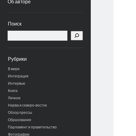
Об авторе
Боковая
Поиск
панель
Поиск
Рубрики
В мире
Интеграция
Интервью
Книга
Личное
Нарва и северо-восток
Обзор прессы
Образование
Парламент и правительство
Фотографии