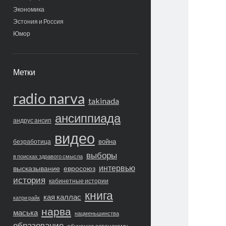
Экономика
Эстония и Россия
Юмор
Метки
radio narva
takinada
ансиппиада
андрус ансип
видео
война
безработица
выборы
в поисках здравого смысла
интервью
высказывание
евросоюз
история
кабинетные истории
книга
кая каллас
катри райк
нарва
маська
нацменьшинства
образование