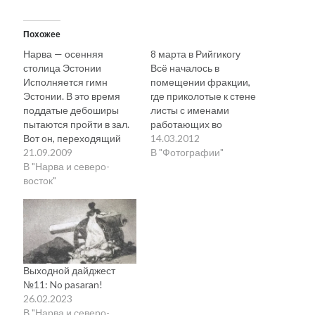
рийгикогу
россия
русский роман
ссср
русскоязычное образование
сми
стенограмма
Похожее
экономика
т.х. ильвес
фотоотчет
танк
экономика эстонии
Нарва — осенняя
8 марта в Рийгикогу
эстония
эстонский язык
столица Эстонии
Всё началось в
Исполняется гимн
помещении фракции,
Эстонии. В это время
где приколотые к стене
поддатые дебоширы
листы с именами
пытаются пройти в зал.
работающих во
Вот он, переходящий
фракции женщин
14.03.2012
Михаил Стальнухин:
жезл - символ осенней
21.09.2009
образовали надпись
В "Фотографии"
mstalnuhhin@gmail.com
столицы. "Где я был? На
В "Нарва и северо-
«HEAD NAISTEPÄEVA!»
Отзывы и предложения по блогу:
лестнице, держал вход
восток"
А это уже перед
anton.stalnuhhin@gmail.com
от хулиганов... Да ну,
началом заседания.
ерунда, их всего 26 и
Под розами лежит
было..." Валентина
запрос, написанный
Мокиевская и Кузя
специально для того,
Зверев на открытии
чтобы – пока я его две
юбилейной выставки
минуты зачитываю –
Выходной дайджест
Валентина Мокиевского
мои коллеги могли
№11: No pasaran!
(1950 -…
спокойно поздравить
26.02.2023
женщин. Пеэтер…
В "Нарва и северо-