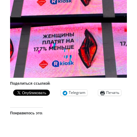
Фотографии
Экономика
Эстония и Россия
Юмор
Метки
radio narva
takinada
андрус ансип
видео
ансиппиада
война
безработица
Поделиться ссылкой:
выборы
высказывание
в поисках здравого смысла
Telegram
Печать
интервью
история
евросоюз
кабинетные истории
книга
нарва
кая каллас
маська
катри райк
Понравилось это:
образование
обучение эстонскому
нацменьшинства
парламент
поводырь
парад клоунов
партия
памятники
подкаст
пресса
потеряны данные
программа