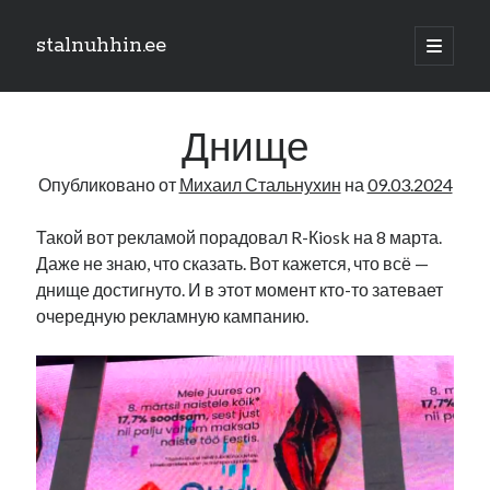
stalnuhhin.ee
отрыть
основн
Боковая
меню
Поиск
панель
Днище
Поиск
Опубликовано от
Михаил Стальнухин
на
09.03.2024
Рубрики
Такой вот рекламой порадовал R-Кiosk на 8 марта.
Даже не знаю, что сказать. Вот кажется, что всё —
В мире
днище достигнуто. И в этот момент кто-то затевает
Интеграция
очередную рекламную кампанию.
Интервью
Книга
Личное
Нарва и северо-восток
Обзор прессы
Образование
Парламент и правительство