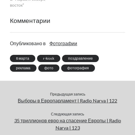
восток"
Комментарии
Опубликовано в
Фотографии
8 марта
r-kiosk
поздравление
реклама
фото
фотография
Предыдущая запись
Выборы в Европарламент | Radio Narva | 122
Следующая запись
35 триллионов евро на спасение Европы | Radio
Narva | 123