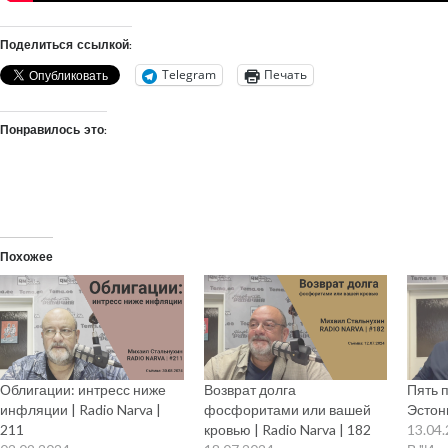
Поделиться ссылкой:
Telegram
Печать
Понравилось это:
Похожее
Облигации: интресс ниже
Возврат долга
Пять 
инфляции | Radio Narva |
фосфоритами или вашей
Эстони
211
кровью | Radio Narva | 182
13.04