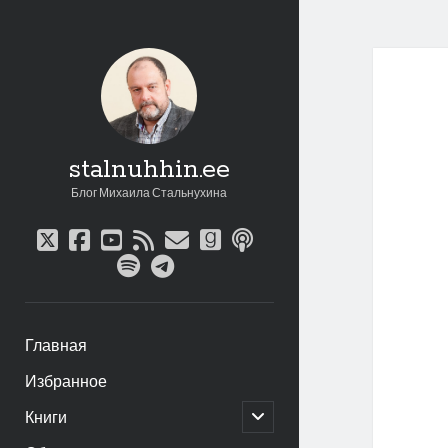
stalnuhhin.ee
Блог Михаила Стальнухина
twitter
facebook
youtube
rss
email
goodreads
podcast
spotify
telegram
Главная
Избранное
открыть
Книги
дочернее
меню