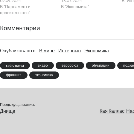
02.09.2024
18.07.2024
В "Ин
В "Парламент и
В "Экономика"
правительство"
Комментарии
Опубликовано в
В мире
Интервью
Экономика
radio narva
видео
евросоюз
облигации
подка
франция
экономика
Предыдущая запись
Днище
Кая Каллас, Нас