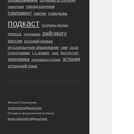
обучение эстонскому
парад клоунов
памятники
парламент
поводырь
партия
подкаст
потеряны данные
рийгикогу
пресса
программа
россия
русский роман
ссср
русскоязычное образование
сми
стенограмма
т.х. ильвес
фотоотчет
танк
экономика
эстония
экономика эстонии
эстонский язык
Михаил Стальнухин:
mstalnuhhin@gmail.com
Отзывы и предложения по блогу:
anton.stalnuhhin@gmail.com