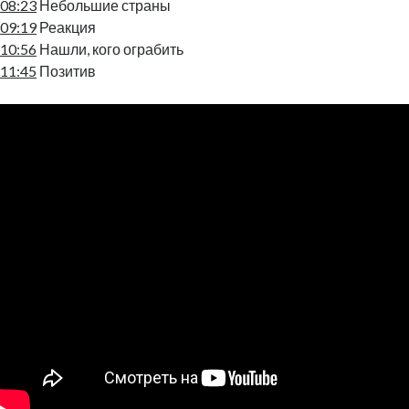
08:23
Небольшие страны
09:19
Реакция
10:56
Нашли, кого ограбить
11:45
Позитив