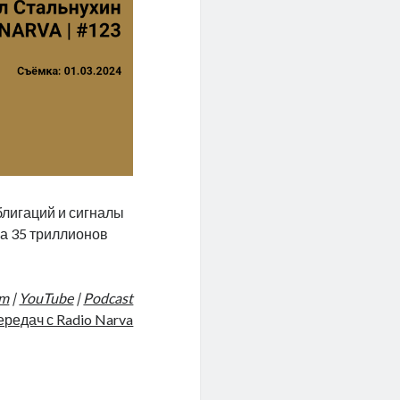
блигаций и сигналы
на 35 триллионов
am
|
YouTube
|
Podcast
ередач с Radio Narva