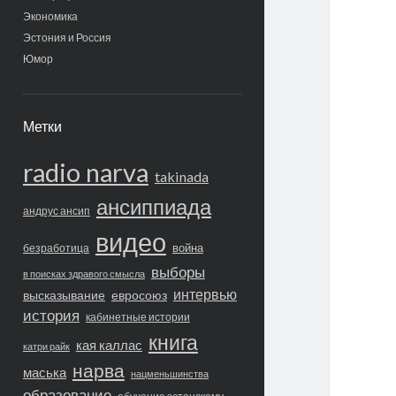
Экономика
Эстония и Россия
Юмор
Метки
radio narva
takinada
ансиппиада
андрус ансип
видео
война
безработица
выборы
в поисках здравого смысла
интервью
высказывание
евросоюз
история
кабинетные истории
книга
кая каллас
катри райк
нарва
маська
нацменьшинства
образование