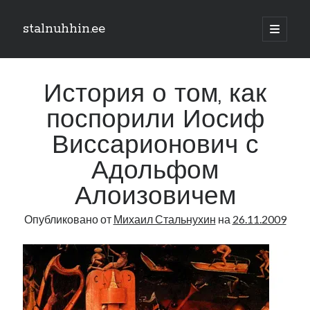
stalnuhhin.ee
отрыть
основн
Боковая
меню
Поиск
панель
История о том, как
Поиск
поспорили Иосиф
Виссарионович с
Рубрики
Адольфом
В мире
Интеграция
Алоизовичем
Интервью
Опубликовано от
Михаил Стальнухин
на
26.11.2009
Книга
Личное
Нарва и северо-восток
Обзор прессы
Образование
Парламент и правительство