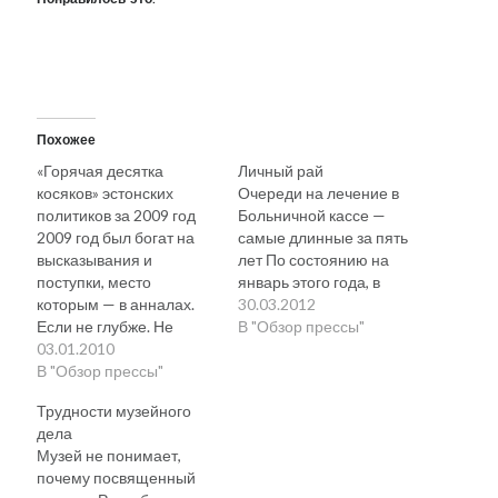
Понравилось это:
Похожее
«Горячая десятка
Личный рай
косяков» эстонских
Очереди на лечение в
политиков за 2009 год
Больничной кассе —
2009 год был богат на
самые длинные за пять
высказывания и
лет По состоянию на
поступки, место
январь этого года, в
которым — в анналах.
очереди на
30.03.2012
Если не глубже. Не
амбулаторное лечение
В "Обзор прессы"
менее пяти дюжин
03.01.2010
находился 236 671
ляпов отцов эстонской
В "Обзор прессы"
человек, а в очереди на
демократии,
дневной стационар —
Трудности музейного
вербальных и
5727 человек, что на
дела
невербальных,
27% и 35% больше
Музей не понимает,
конкурировали на место
соответственно, чем в
почему посвященный
в «горячей десятке». Так
2008 году,