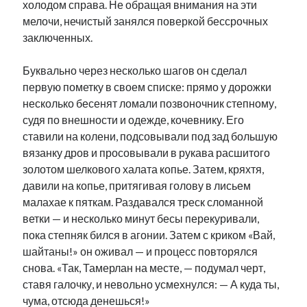
холодом справа. Не обращая внимания на эти
мелочи, нечистый занялся поверкой бессрочных
заключенных.
Буквально через несколько шагов он сделал
первую пометку в своем списке: прямо у дорожки
несколько бесенят ломали позвоночник степному,
судя по внешности и одежде, кочевнику. Его
ставили на колени, подсовывали под зад большую
вязанку дров и просовывали в рукава расшитого
золотом шелкового халата копье. Затем, кряхтя,
давили на копье, притягивая голову в лисьем
малахае к пяткам. Раздавался треск сломанной
ветки — и несколько минут бесы перекуривали,
пока степняк бился в агонии. Затем с криком «Вай,
шайтаны!» он оживал — и процесс повторялся
снова. «Так, Тамерлан на месте, — подумал черт,
ставя галочку, и невольно усмехнулся: — А куда ты,
чума, отсюда денешься!»