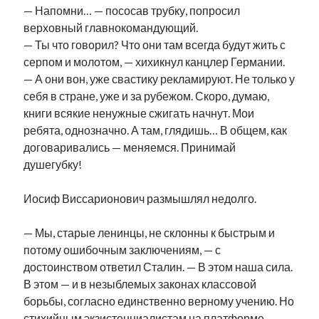
— Напомни… — пососав трубку, попросил
верховный главнокомандующий.
— Ты что говорил? Что они там всегда будут жить с
серпом и молотом, — хихикнул канцлер Германии.
— А они вон, уже свастику рекламируют. Не только у
себя в стране, уже и за рубежом. Скоро, думаю,
книги всякие ненужные сжигать начнут. Мои
ребята, однозначно. А там, глядишь… В общем, как
договаривались — меняемся. Принимай
душегубку!
Иосиф Виссарионович размышлял недолго.
— Мы, старые ленинцы, не склонны к быстрым и
потому ошибочным заключениям, — с
достоинством ответил Сталин. — В этом наша сила.
В этом — и в незыблемых законах классовой
борьбы, согласно единственно верному учению. Но
стихийным экзистенциалистам на платформе