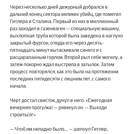
Через несколько дней дежурный добрался в
дальний конец сектора великих убийц, где пометил
Гитлера и Сталина. Первый из них в миллионный
раз заходил в газенваген — специальную машину,
выхлопная труба которой была заведена в наглухо
закрытый фургон, откуда его через десять-
пятнадцать минут вытаскивали синего и с
расцарапанным горлом. Второй рыл себе могилу, а
затем покорно ждал выстрела в затылок. Затем
процесс повторялся, как это было на протяжении
последних пятидесяти с лишним лет, с самого
начала.
Черт достал свисток, дунул в него. «Ежегодная
вечерняя прогулка! — рявкнул он. — Выходи
строиться!»
— Чтоб им неладно было… — шепнул Гитлер,