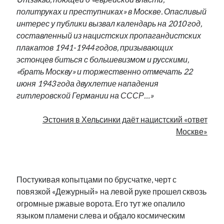
рийгикогу
россия
русский роман
политруках и преступниках» в Москве. Опасливый
ссср
русскоязычное образование
сми
стенограмма
интерес у публики вызвал календарь на 2010 год,
экономика
т.х. ильвес
фотоотчет
танк
экономика эстонии
составленный из нацистских пропагандистских
эстония
эстонский язык
плакатов 1941-1944 годов, призывающих
эстонцев биться с большевизмом и русскими,
«брать Москву» и торжественно отмечать 22
июня 1943 года двухлетие нападения
гитлеровской Германии на СССР…»
Михаил Стальнухин:
Эстония в Хельсинки даёт нацистский «ответ
mstalnuhhin@gmail.com
Отзывы и предложения по блогу:
Москве»
anton.stalnuhhin@gmail.com
.
Постукивая копытцами по брусчатке, черт с
повязкой «Дежурный» на левой руке прошел сквозь
огромные ржавые ворота. Его тут же опалило
языком пламени слева и обдало космическим