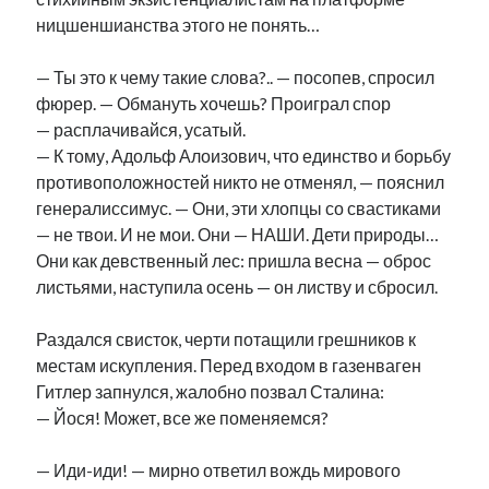
ницшеншианства этого не понять…
— Ты это к чему такие слова?.. — посопев, спросил
фюрер. — Обмануть хочешь? Проиграл спор
— расплачивайся, усатый.
— К тому, Адольф Алоизович, что единство и борьбу
противоположностей никто не отменял, — пояснил
генералиссимус. — Они, эти хлопцы со свастиками
— не твои. И не мои. Они — НАШИ. Дети природы…
Они как девственный лес: пришла весна — оброс
листьями, наступила осень — он листву и сбросил.
Раздался свисток, черти потащили грешников к
местам искупления. Перед входом в газенваген
Гитлер запнулся, жалобно позвал Сталина:
— Йося! Может, все же поменяемся?
— Иди-иди! — мирно ответил вождь мирового