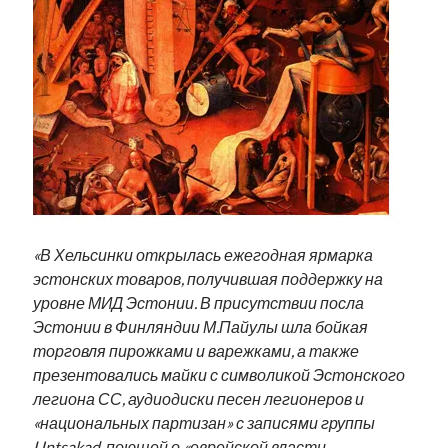
Фотографии
Экономика
Эстония и Россия
Юмор
Метки
radio narva
takinada
андрус ансип
видео
ансиппиада
«В Хельсинки открылась ежегодная ярмарка
война
безработица
эстонских товаров, получившая поддержку на
выборы
высказывание
в поисках здравого смысла
уровне МИД Эстонии. В присутствии посла
интервью
история
евросоюз
кабинетные истории
Эстонии в Финляндии М.Пайулы шла бойкая
книга
нарва
кая каллас
маська
торговля пирожками и варежками, а также
катри райк
презентовались майки с символикой Эстонского
образование
обучение эстонскому
нацменьшинства
легиона СС, аудиодиски песен легионеров и
парламент
поводырь
парад клоунов
партия
памятники
«национальных партизан» с записями группы
подкаст
пресса
потеряны данные
программа
Untsakad, поющей о «еврейской власти,