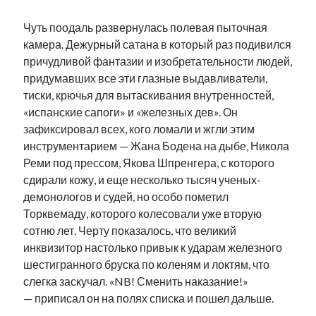
Чуть поодаль развернулась полевая пыточная
камера. Дежурный сатана в который раз подивился
причудливой фантазии и изобретательности людей,
придумавших все эти глазные выдавливатели,
тиски, крючья для вытаскивания внутренностей,
«испанские сапоги» и «железных дев». Он
зафиксировал всех, кого ломали и жгли этим
инструментарием — Жана Бодена на дыбе, Никола
Реми под прессом, Якова Шпренгера, с которого
сдирали кожу, и еще несколько тысяч ученых-
демонологов и судей, но особо пометил
Торквемаду, которого колесовали уже вторую
сотню лет. Черту показалось, что великий
инквизитор настолько привык к ударам железного
шестигранного бруска по коленям и локтям, что
слегка заскучал. «NB! Сменить наказание!»
— приписал он на полях списка и пошел дальше.