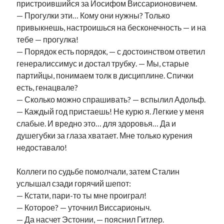
пристроившийся за Иосифом Виссарионовичем.
— Прогулки эти… Кому они нужны? Только
привыкнешь, настроишься на бесконечность — и на
тебе — прогулка!
— Порядок есть порядок, — с достоинством ответил
генералиссимус и достал трубку. — Мы, старые
партийцы, понимаем толк в дисциплине. Спички
есть, генацвале?
— Сколько можно спрашивать? — вспылил Адольф.
— Каждый год пристаешь! Не курю я. Легкие у меня
слабые. И вредно это… для здоровья… Да и
душегубки за глаза хватает. Мне только курения
недоставало!
Коллеги по судьбе помолчали, затем Сталин
услышал сзади горячий шепот:
— Кстати, пари-то ты мне проиграл!
— Которое? — уточнил Виссарионыч.
— Да насчет Эстонии, — пояснил Гитлер.