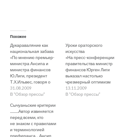
Похожее
Дукараваляние как
Уроки ораторского
национальная забава
искусства
«По мнению премьер-
«На пресс-конференции
министра Ансипа и
правительства министр
министра финансов
финансов Юрген Лиги
Ю.Лиги, президент
выказал настолько
Т.Х.Ильвес, говоря о
чрезмерный оптимизм
том, что
31.08.2009
по поводу перехода
13.11.2009
неприсоединение к
В "Обзор прессы"
Эстонии на евро, что у
В "Обзор прессы"
еврозоне станет
премьер-министра
Сычуаньские критерии
провалом
Андруса Ансипа не
.........Автор извиняется
правительства, на
выдержали нервы. "Не
перед всеми, кто
самом деле выразил
"если евро введут, то", а
не знаком с правилами
ему свое признание
"когда евро введут, то", —
и терминологией
(Ильвес:
сказал министр Лиги.
преферанса. . Ансип
неприсоединение к
"Настолько уверенным в