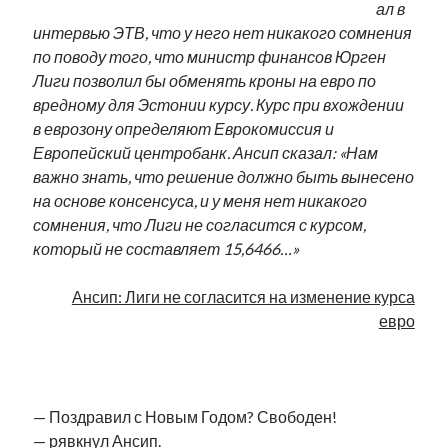
ал в
Фотографии
интервью ЭТВ, что у него нет никакого сомнения
Экономика
по поводу того, что министр финансов Юрген
Эстония и Россия
Лиги позволил бы обменять кроны на евро по
Юмор
вредному для Эстонии курсу. Курс при вхождении
в еврозону определяют Еврокомиссия и
Европейский центробанк. Ансип сказал: «Нам
Метки
важно знать, что решение должно быть вынесено
на основе консенсуса, и у меня нет никакого
radio narva
takinada
андрус ансип
сомнения, что Лиги не согласится с курсом,
который не составляет 15,6466…»
видео
ансиппиада
война
безработица
выборы
высказывание
в поисках здравого смысла
Ансип: Лиги не согласится на изменение курса
интервью
история
евросоюз
кабинетные истории
евро
книга
нарва
кая каллас
маська
катри райк
.
образование
обучение эстонскому
нацменьшинства
парламент
поводырь
парад клоунов
партия
памятники
— Поздравил с Новым Годом? Свободен!
подкаст
пресса
— рявкнул Ансип.
потеряны данные
программа