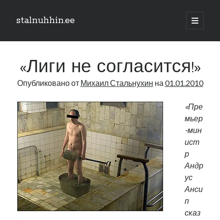
stalnuhhin.ee
отрыть
основн
Боковая
меню
Поиск
панель
«Лиги не согласится!»
Поиск
Опубликовано от
Михаил Стальнухин
на
01.01.2010
Рубрики
«Пре
мьер
В мире
-мин
Интеграция
ист
Интервью
р
Книга
Андр
Личное
ус
Нарва и северо-восток
Анси
Обзор прессы
п
Образование
сказ
Парламент и правительство