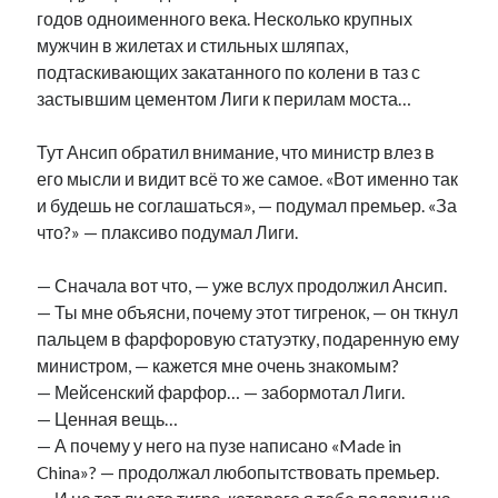
годов одноименного века. Несколько крупных
мужчин в жилетах и стильных шляпах,
подтаскивающих закатанного по колени в таз с
застывшим цементом Лиги к перилам моста…
Тут Ансип обратил внимание, что министр влез в
его мысли и видит всё то же самое. «Вот именно так
и будешь не соглашаться», — подумал премьер. «За
что?» — плаксиво подумал Лиги.
— Сначала вот что, — уже вслух продолжил Ансип.
— Ты мне объясни, почему этот тигренок, — он ткнул
пальцем в фарфоровую статуэтку, подаренную ему
министром, — кажется мне очень знакомым?
— Мейсенский фарфор… — забормотал Лиги.
— Ценная вещь…
— А почему у него на пузе написано «Made in
China»? — продолжал любопытствовать премьер.