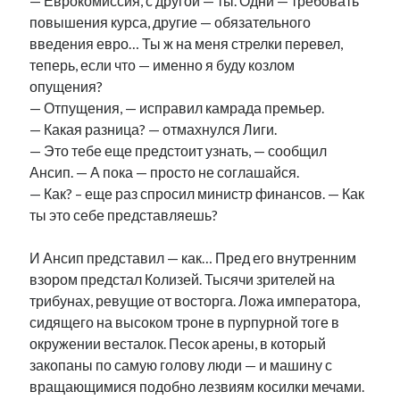
— Еврокомиссия, с другой — ты. Одни — требовать
повышения курса, другие — обязательного
введения евро… Ты ж на меня стрелки перевел,
теперь, если что — именно я буду козлом
опущения?
— Отпущения, — исправил камрада премьер.
— Какая разница? — отмахнулся Лиги.
— Это тебе еще предстоит узнать, — сообщил
Ансип. — А пока — просто не соглашайся.
— Как? – еще раз спросил министр финансов. — Как
ты это себе представляешь?
И Ансип представил — как… Пред его внутренним
взором предстал Колизей. Тысячи зрителей на
трибунах, ревущие от восторга. Ложа императора,
сидящего на высоком троне в пурпурной тоге в
окружении весталок. Песок арены, в который
закопаны по самую голову люди — и машину с
вращающимися подобно лезвиям косилки мечами.