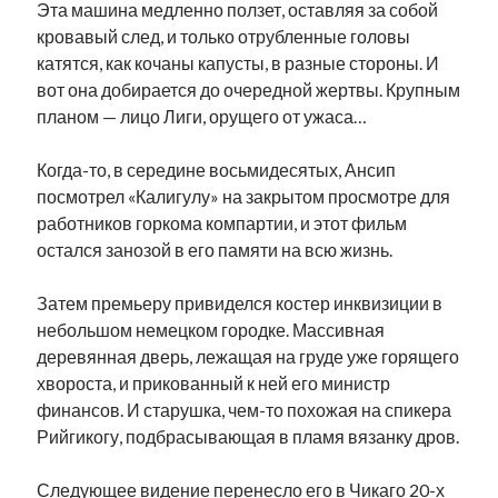
Эта машина медленно ползет, оставляя за собой
кровавый след, и только отрубленные головы
катятся, как кочаны капусты, в разные стороны. И
вот она добирается до очередной жертвы. Крупным
планом — лицо Лиги, орущего от ужаса…
Когда-то, в середине восьмидесятых, Ансип
посмотрел «Калигулу» на закрытом просмотре для
работников горкома компартии, и этот фильм
остался занозой в его памяти на всю жизнь.
Затем премьеру привиделся костер инквизиции в
небольшом немецком городке. Массивная
деревянная дверь, лежащая на груде уже горящего
хвороста, и прикованный к ней его министр
финансов. И старушка, чем-то похожая на спикера
Рийгикогу, подбрасывающая в пламя вязанку дров.
Следующее видение перенесло его в Чикаго 20-х