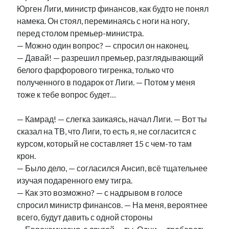
Юрген Лиги, министр финансов, как будто не понял
рийгикогу
россия
русский роман
намека. Он стоял, переминаясь с ноги на ногу,
ссср
русскоязычное образование
сми
стенограмма
перед столом премьер-министра.
экономика
т.х. ильвес
фотоотчет
танк
экономика эстонии
эстония
эстонский язык
— Можно один вопрос? — спросил он наконец.
— Давай! — разрешил премьер, разглядывающий
белого фарфорового тигренка, только что
полученного в подарок от Лиги. — Потом у меня
тоже к тебе вопрос будет…
Михаил Стальнухин:
— Камрад! — слегка заикаясь, начал Лиги. — Вот ты
mstalnuhhin@gmail.com
сказал на ТВ, что Лиги, то есть я, не согласится с
Отзывы и предложения по блогу:
anton.stalnuhhin@gmail.com
курсом, который не составляет 15 с чем-то там
крон.
— Было дело, — согласился Ансип, всё тщательнее
изучая подаренного ему тигра.
— Как это возможно? — с надрывом в голосе
спросил министр финансов. — На меня, вероятнее
всего, будут давить с одной стороны