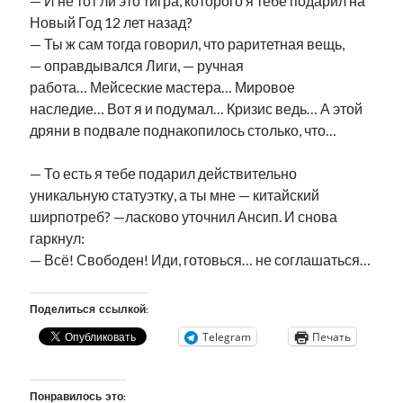
— И не тот ли это тигра, которого я тебе подарил на
Новый Год 12 лет назад?
— Ты ж сам тогда говорил, что раритетная вещь,
— оправдывался Лиги, — ручная
работа… Мейсеские мастера… Мировое
наследие… Вот я и подумал… Кризис ведь… А этой
дряни в подвале поднакопилось столько, что…
— То есть я тебе подарил действительно
уникальную статуэтку, а ты мне — китайский
ширпотреб? —ласково уточнил Ансип. И снова
гаркнул:
— Всё! Свободен! Иди, готовься… не соглашаться…
Поделиться ссылкой:
Telegram
Печать
Понравилось это: