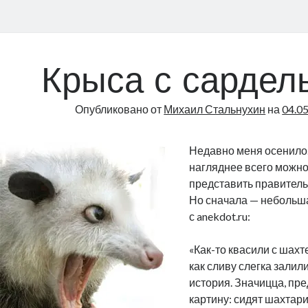
Крыса с сардел
Опубликовано от
Михаил Стальнухин
на
04.0
Недавно меня осенило. 
нагляднее всего можн
представить правитель
Но сначала — небольш
с anekdot.ru:
«Как-то квасили с шахте
как сливу слегка залил
история. Значицца, пр
картину: сидят шахтари 