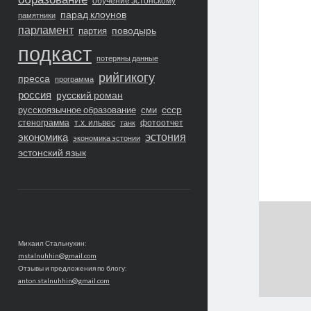
обучение эстонскому
парад клоунов
памятники
парламент
поводырь
партия
подкаст
потеряны данные
рийгикогу
пресса
программа
россия
русский роман
ссср
русскоязычное образование
сми
стенограмма
т.х. ильвес
фотоотчет
танк
экономика
эстония
экономика эстонии
эстонский язык
Михаил Стальнухин:
mstalnuhhin@gmail.com
Отзывы и предложения по блогу:
anton.stalnuhhin@gmail.com