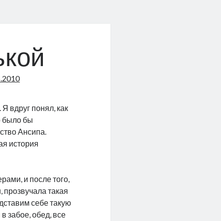
ькой
5.2010
Я вдруг понял, как
о было бы
ство Ансипа.
ая история
рами, и после того,
и, прозвучала такая
едставим себе такую
в забое, обед, все