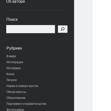
Об авторе
Боковая
Поиск
панель
Поиск
Рубрики
В мире
Интеграция
Интервью
Книга
Личное
Нарва и северо-восток
Обзор прессы
Образование
Парламент и правительство
Фотографии