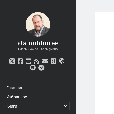
stalnuhhin.ee
Блог Михаила Стальнухина
twitter
facebook
youtube
rss
email
goodreads
podcast
spotify
telegram
Главная
Избранное
открыть
Книги
дочернее
меню