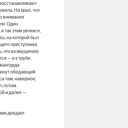
и восстанавливают
ожила. На крыс, что
го внимания
ли. Один
 и так этим увлекся,
еты, на которой был
ющего преступника
ь, что возмущению
ся — и к трубе,
авангарда
 минут обедающий
са там, наверное,
л, потом
ой и далее —
ими доедает