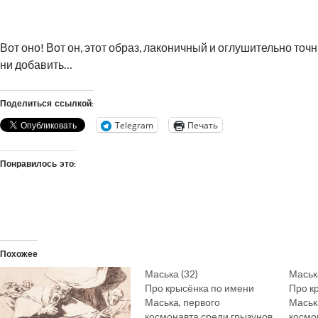
.
Вот оно! Вот он, этот образ, лаконичный и оглушительно точн
ни добавить…
Поделиться ссылкой:
Telegram
Печать
Понравилось это:
Похожее
Маська (32)
Маськ
Про крысёнка по имени
Про к
Маська, первого
Маськ
космонавта среди грызунов
космо