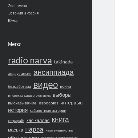
Экономика
Эстония и Россия
Юмор
Метки
radio narva
takinada
ансиппиада
андрус ансип
видео
война
безработица
выборы
в поисках здравого смысла
интервью
высказывание
евросоюз
история
кабинетные истории
книга
кая каллас
катри райк
нарва
маська
нацменьшинства
образование