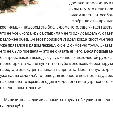
достали тормозки, ну 
силы тем, что жена пол
рядом шастают, особо
не обращают — привык
крепильщик, назовем его Вася, кроме того, еще читает газету,
что не усек, когда крыса стырила у него одну сардельку с газ
разложен обед. Он этот произвол увидел, когда хвост убега
уже прятался в рядом лежащую 6-и дюймовую трубу. Сказат
его не было предела — это не сказать ничего. Вася подрывает
быстро затыкает выходы с двух концов и мозолистой рукой 
пролетариата давай лупить по трубе молотком. Через пару
народ эта экзекуция начинает напрягать: „Вася, попусти, кры
уже ласты склеила“. Тот еще для верности десяток раз удари
наклоняется, открывает один вход, светит вовнутрь коногонк
охреневшим голосом:
— Мужики, она задними лапами заткнула себе уши, а передн
сардельку!..»