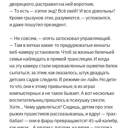
дворецкого, расправил на ней воротник.
— То есть — хэппи энд? Всё окей? И все довольны?
Кроме грызунов этих, разумеется, — успокоился,
и даже пошутил президент.
— Не совсем, — опять затосковал управляющий.
— Там в ветках какие-то придурковатые юннаты
веб-камеру установили. Чтоб за жизнью беличьей
семьи наблюдать в прямой трансляции. И когда
на эту камеру стали окровавленные ошметки белок
сыпаться, за этим, как оказалось, штук двадцать
детских садов следило. В режиме он-лайн. Но дети-
то что, они к этому привычные, в их играх
компьютерных и не такое бывает. А вот несколько
воспитательниц пришлось в психушку свезти.
Хотя… Чему удивляться? Сидишь, детям про этих
рыжих пушистиков рассказываешь, и вдруг — трах-
бабах! — они в фарш превращаются! 45-ый калибр,
как никак… А рядом с дуплом, на ветке — госпожа