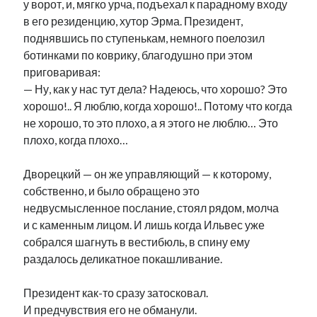
у ворот, и, мягко урча, подъехал к парадному входу
рийгикогу
россия
русский роман
в его резиденцию, хутор Эрма. Президент,
ссср
русскоязычное образование
сми
стенограмма
поднявшись по ступенькам, немного поелозил
экономика
т.х. ильвес
фотоотчет
танк
экономика эстонии
ботинками по коврику, благодушно при этом
эстония
эстонский язык
приговаривая:
— Ну, как у нас тут дела? Надеюсь, что хорошо? Это
хорошо!.. Я люблю, когда хорошо!.. Потому что когда
не хорошо, то это плохо, а я этого не люблю… Это
плохо, когда плохо…
Михаил Стальнухин:
mstalnuhhin@gmail.com
Дворецкий — он же управляющий — к которому,
Отзывы и предложения по блогу:
собственно, и было обращено это
anton.stalnuhhin@gmail.com
недвусмысленное послание, стоял рядом, молча
и с каменным лицом. И лишь когда Ильвес уже
собрался шагнуть в вестибюль, в спину ему
раздалось деликатное покашливание.
Президент как-то сразу затосковал.
И предчувствия его не обманули.