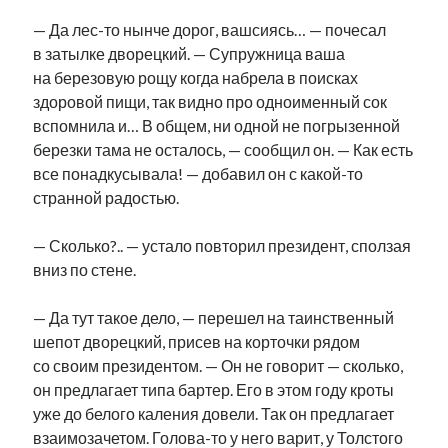
— Да лес-то нынче дорог, вашсиясь… — почесал
в затылке дворецкий. — Супружница ваша
на березовую рощу когда набрела в поисках
здоровой пищи, так видно про одноименный сок
вспомнила и… В общем, ни одной не погрызенной
березки тама не осталось, — сообщил он. — Как есть
все понадкусывала! — добавил он с какой-то
странной радостью.
— Сколько?.. — устало повторил президент, сползая
вниз по стене.
— Да тут такое дело, — перешел на таинственный
шепот дворецкий, присев на корточки рядом
со своим президентом. — Он не говорит — сколько,
он предлагает типа бартер. Его в этом году кроты
уже до белого каления довели. Так он предлагает
взаимозачетом. Голова-то у него варит, у Толстого