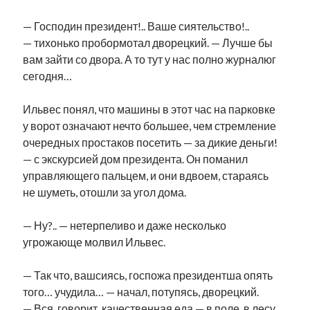
— Господин президент!.. Ваше сиятельство!..
— тихонько пробормотал дворецкий. — Лучше бы
вам зайти со двора. А то тут у нас полно журналюг
сегодня…
Ильвес понял, что машины в этот час на парковке
у ворот означают нечто большее, чем стремление
очередных простаков посетить — за дикие деньги!
— с экскурсией дом президента. Он поманил
управляющего пальцем, и они вдвоем, стараясь
не шуметь, отошли за угол дома.
— Ну?.. — нетерпеливо и даже несколько
угрожающе молвил Ильвес.
— Так что, вашсиясь, госпожа президентша опять
того… учудила… — начал, потупясь, дворецкий.
— Вся, говорит, качественная еда — в поле, в лесу.