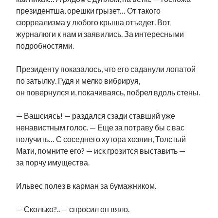
президентша, орешки грызет… От такого
сюрреализма у любого крыша отъедет. Вот
журналюги к нам и заявились. За интересными
подробностями.
Президенту показалось, что его саданули лопатой
по затылку. Гудя и мелко вибрируя,
он повернулся и, покачиваясь, побрел вдоль стены.
— Вашсиясь! — раздался сзади ставший уже
ненавистным голос. — Еще за потраву бы с вас
получить… С соседнего хутора хозяин, Толстый
Мати, помните его? — иск грозится выставить —
за порчу имущества.
Ильвес полез в карман за бумажником.
— Сколько?.. — спросил он вяло.