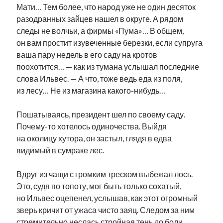
Мати… Тем более, что народ уже не один десяток
разодранных зайцев нашел в округе. А рядом
следы не волчьи, а фирмы «Пума»… В общем,
он вам простит изувеченные березки, если супруга
ваша пару недель в его саду на кротов
поохотится… — как из тумана услышал последние
слова Ильвес. — А что, тоже ведь еда из поля,
из лесу… Не из магазина какого-нибудь…
Пошатываясь, президент шел по своему саду.
Почему-то хотелось одиночества. Выйдя
на околицу хутора, он застыл, глядя в едва
видимый в сумраке лес.
Вдруг из чащи с громким треском выбежал лось.
Это, судя по топоту, мог быть только сохатый,
но Ильвес оцепенел, услышав, как этот огромный
зверь кричит от ужаса чисто заяц. Следом за ним
стремительно неслась стройная тень до боли