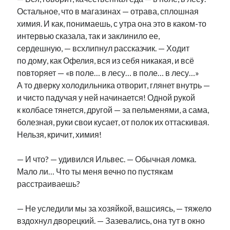
Остальное, что в магазинах — отрава, сплошная
химия. И как, понимаешь, с утра она это в каком-то
интервью сказала, так и заклинило ее,
сердешную, — всхлипнул рассказчик. — Ходит
по дому, как Офелия, вся из себя никакая, и всё
повторяет — «в поле… в лесу… в поле… в лесу…»
А то дверку холодильника отворит, глянет внутрь —
и чисто падучая у ней начинается! Одной рукой
к колбасе тянется, другой — за пельменями, а сама,
болезная, руки свои кусает, от полок их оттаскивая.
Нельзя, кричит, химия!
— И что? — удивился Ильвес. — Обычная ломка.
Мало ли… Что ты меня вечно по пустякам
расстраиваешь?
— Не уследили мы за хозяйкой, вашсиясь, — тяжело
вздохнул дворецкий. — Зазевались, она тут в окно