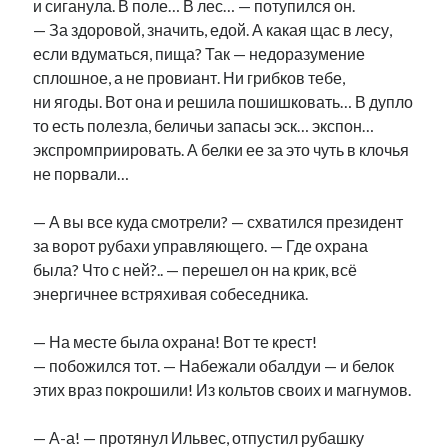
и сиганула. В поле… В лес… — потупился он.
— За здоровой, значить, едой. А какая щас в лесу,
если вдуматься, пища? Так — недоразумение
сплошное, а не провиант. Ни грибков тебе,
ни ягоды. Вот она и решила пошишковать… В дупло
то есть полезла, беличьи запасы эск… экспон…
экспромприировать. А белки ее за это чуть в клочья
не порвали…
— А вы все куда смотрели? — схватился президент
за ворот рубахи управляющего. — Где охрана
была? Что с ней?.. — перешел он на крик, всё
энергичнее встряхивая собеседника.
— На месте была охрана! Вот те крест!
— побожился тот. — Набежали обалдуи — и белок
этих враз покрошили! Из кольтов своих и магнумов.
— А-а! — протянул Ильвес, отпустил рубашку