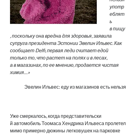
Фотографии
употр
Экономика
еблят
Эстония и Россия
ь
Юмор
в пищу
, поскольку она вредна для здоровья, заявила
супруга президента Эстонии Эвелин Ильвес. Как
Метки
сообщает Delfi, первая леди считает едой
только то, что растет на полях и в лесах,
radio narva
а в магазинах, по ее мнению, продается чистая
takinada
андрус ансип
химия…»
видео
ансиппиада
война
безработица
Эвелин Ильвес: еду из магазинов есть нельзя
выборы
высказывание
в поисках здравого смысла
интервью
история
евросоюз
кабинетные истории
.
книга
нарва
кая каллас
маська
катри райк
образование
обучение эстонскому
нацменьшинства
Уже смеркалось, когда представительски
парламент
поводырь
парад клоунов
партия
памятники
й автомобиль Тоомаса Хендрика Ильвеса пролетел
подкаст
мимо примерно дюжины легковушек на парковке
пресса
потеряны данные
программа