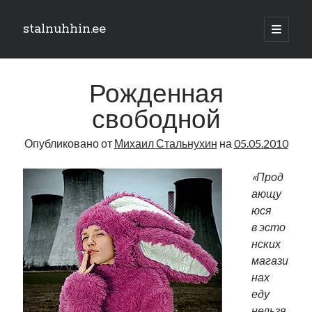
stalnuhhin.ee
отрыть
основн
Боковая
меню
Поиск
панель
Рожденная
Поиск
свободной
Опубликовано от
Михаил Стальнухин
на
05.05.2010
Рубрики
В мире
«Прод
Интеграция
ающу
Интервью
юся
Книга
в эсто
Личное
нских
Нарва и северо-восток
магази
Обзор прессы
нах
Образование
еду
Парламент и правительство
нельзя