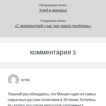
национальной политики
Предыдущая запись
в Эстонии.
Хлеб и зрелища
Пренебрежительное
отношение к людям
иной национальности…
Следующая запись
«С демократией у нас уже давно проблемы»
комментария 2
kritik
Лишний раз убеждаюсь, что Михаил один из самых
серьезных русских политиков в Эстонии. Хотелось
бы видить его среди депутатов парламента.