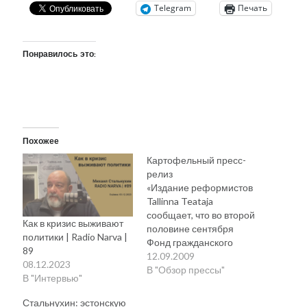
Telegram
Печать
Понравилось это:
Похожее
Картофельный пресс-
релиз
«Издание реформистов
Tallinna Teataja
сообщает, что во второй
Как в кризис выживают
половине сентября
политики | Radio Narva |
Фонд гражданского
89
образования
12.09.2009
08.12.2023
приглашает пожилых
В "Обзор прессы"
В "Интервью"
людей в школу
политики, где премьер-
Стальнухин: эстонскую