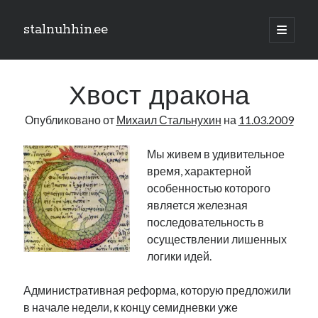
stalnuhhin.ee
отрыть
основн
Боковая
меню
Поиск
панель
Хвост дракона
Поиск
Опубликовано от
Михаил Стальнухин
на
11.03.2009
Рубрики
Мы живем в удивительное
время, характерной
В мире
особенностью которого
Интеграция
является железная
Интервью
последовательность в
Книга
осуществлении лишенных
Личное
логики идей.
Нарва и северо-восток
Обзор прессы
Административная реформа, которую предложили
Образование
в начале недели, к концу семидневки уже
Парламент и правительство