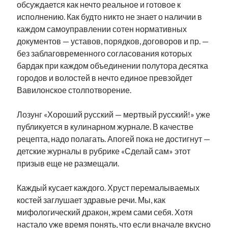
обсуждается как нечто реальное и готовое к
Фотографии
исполнению. Как будто никто не знает о наличии в
Экономика
каждом самоуправлении сотен нормативных
Эстония и Россия
документов — уставов, порядков, договоров и пр. —
Юмор
без заблаговременного согласования которых
бардак при каждом объединении полутора десятка
городов и волостей в нечто единое превзойдет
Метки
Вавилонское столпотворение.
radio narva
takinada
андрус ансип
Лозунг «Хороший русский — мертвый русский!» уже
публикуется в кулинарном журнале. В качестве
видео
ансиппиада
война
безработица
рецепта, надо полагать. Апогей пока не достигнут —
выборы
высказывание
в поисках здравого смысла
детские журналы в рубрике «Сделай сам» этот
интервью
история
евросоюз
кабинетные истории
призыв еще не размещали.
книга
нарва
кая каллас
маська
катри райк
Каждый кусает каждого. Хруст перемалываемых
образование
обучение эстонскому
нацменьшинства
костей заглушает здравые речи. Мы, как
парламент
поводырь
парад клоунов
партия
памятники
мифологический дракон, жрем сами себя. Хотя
подкаст
пресса
настало уже время понять, что если вначале вкусно
потеряны данные
программа