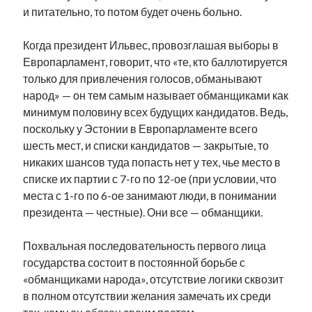
и питательно, то потом будет очень больно.
рийгикогу
россия
русский роман
ссср
русскоязычное образование
сми
стенограмма
Когда президент Ильвес, провозглашая выборы в
экономика
т.х. ильвес
фотоотчет
танк
экономика эстонии
эстония
эстонский язык
Европарламент, говорит, что «те, кто баллотируется
только для привлечения голосов, обманывают
народ» — он тем самым называет обманщиками как
минимум половину всех будущих кандидатов. Ведь,
поскольку у Эстонии в Европарламенте всего
шесть мест, и списки кандидатов — закрытые, то
Михаил Стальнухин:
никаких шансов туда попасть нет у тех, чье место в
mstalnuhhin@gmail.com
списке их партии с 7-го по 12-ое (при условии, что
Отзывы и предложения по блогу:
anton.stalnuhhin@gmail.com
места с 1-го по 6-ое занимают люди, в понимании
президента — честные). Они все — обманщики.
Похвальная последовательность первого лица
государства состоит в постоянной борьбе с
«обманщиками народа», отсутствие логики сквозит
в полном отсутствии желания замечать их среди