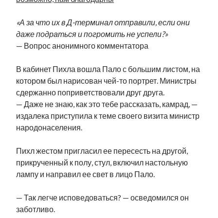
Фотографии
Экономика
«А за что их в Д-терминал отправили, если они
Эстония и Россия
даже подраться и погромить не успели?»
Юмор
— Вопрос анонимного комментатора
В кабинет Пихла вошла Пало с большим листом, на
Метки
котором был нарисован чей-то портрет. Министры
сдержанно поприветствовали друг друга.
radio narva
— Даже не знаю, как это тебе рассказать, камрад, —
takinada
андрус ансип
издалека приступила к теме своего визита министр
видео
ансиппиада
народонаселения.
война
безработица
выборы
высказывание
в поисках здравого смысла
Пихл жестом пригласил ее пересесть на другой,
интервью
история
евросоюз
кабинетные истории
прикрученный к полу, стул, включил настольную
книга
нарва
кая каллас
маська
катри райк
лампу и направил ее свет в лицо Пало.
образование
обучение эстонскому
нацменьшинства
парламент
поводырь
парад клоунов
партия
памятники
— Так легче исповедоваться? — осведомился он
подкаст
заботливо.
пресса
потеряны данные
программа