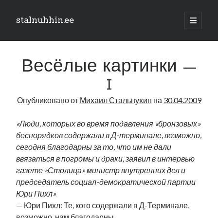
stalnuhhin.ee
отрыть
основн
Боковая
меню
Поиск
панель
Весёлые картинки —
Поиск
I
Опубликовано от
Михаил Стальнухин
на
30.04.2009
Рубрики
В мире
«Люди, которых во время подавления «бронзовых»
Интеграция
беспорядков содержали в Д-терминале, возможно,
Интервью
сегодня благодарны за то, что им не дали
Книга
ввязаться в погромы и драки, заявил в интервью
Личное
газете «Столица» министр внутренних дел и
Нарва и северо-восток
председатель социал-демократической партии
Обзор прессы
Юри Пихл»
Образование
—
Юри Пихл: Те, кого содержали в Д-Терминале,
Парламент и правительство
возможно, нам благодарны