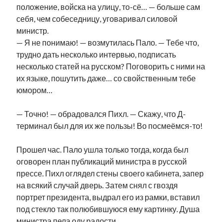
положение, войска на улицу, то-сё… — больше сам
себя, чем собеседницу, уговаривал силовой
министр.
— Я не понимаю! — возмутилась Пало. — Тебе что,
трудно дать несколько интервью, подписать
несколько статей на русском? Поговорить с ними на
их языке, пошутить даже… со свойственным тебе
юмором…
— Точно! — обрадовался Пихл. — Скажу, что Д-
терминал был для их же пользы! Во посмеёмся-то!
Прошел час. Пало ушла только тогда, когда был
оговорен план публикаций министра в русской
прессе. Пихл оглядел стены своего кабинета, запер
на всякий случай дверь. Затем снял с гвоздя
портрет президента, выдрал его из рамки, вставил
под стекло так полюбившуюся ему картинку. Душа
министра пела оду радости.