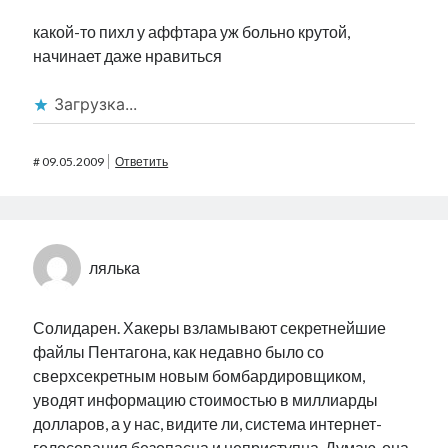
какой-то пихл у аффтара уж больно крутой,
начинает даже нравиться
Загрузка...
#
09.05.2009
Ответить
лялька
Солидарен. Хакеры взламывают секретнейшие
файлы Пентагона, как недавно было со
сверхсекретным новым бомбардировщиком,
уводят информацию стоимостью в миллиарды
долларов, а у нас, видите ли, система интернет-
голосования безопасна и неприступна. Думаю, она