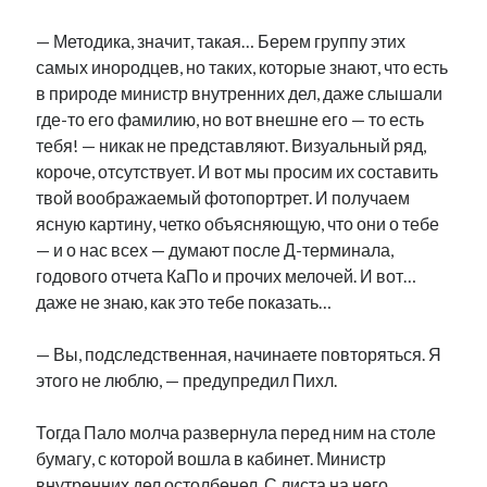
— Методика, значит, такая… Берем группу этих
самых инородцев, но таких, которые знают, что есть
в природе министр внутренних дел, даже слышали
где-то его фамилию, но вот внешне его — то есть
тебя! — никак не представляют. Визуальный ряд,
короче, отсутствует. И вот мы просим их составить
твой воображаемый фотопортрет. И получаем
ясную картину, четко объясняющую, что они о тебе
— и о нас всех — думают после Д-терминала,
годового отчета КаПо и прочих мелочей. И вот…
даже не знаю, как это тебе показать…
— Вы, подследственная, начинаете повторяться. Я
этого не люблю, — предупредил Пихл.
Тогда Пало молча развернула перед ним на столе
бумагу, с которой вошла в кабинет. Министр
внутренних дел остолбенел. С листа на него