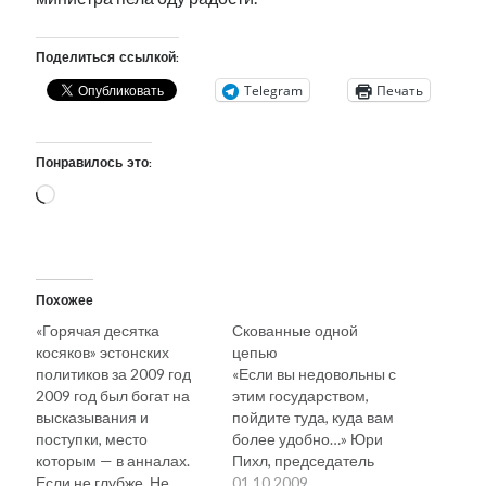
Поделиться ссылкой:
Telegram
Печать
Понравилось это:
Загрузка…
Похожее
«Горячая десятка
Скованные одной
косяков» эстонских
цепью
политиков за 2009 год
«Если вы недовольны с
2009 год был богат на
этим государством,
высказывания и
пойдите туда, куда вам
поступки, место
более удобно…» Юри
которым — в анналах.
Пихл, председатель
Если не глубже. Не
SDE, 15.11.2008 г., Нарва
01.10.2009