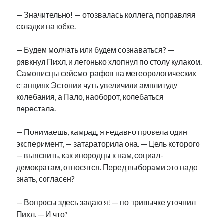
рийгикогу
россия
русский роман
— Значительно! — отозвалась коллега, поправляя
ссср
русскоязычное образование
сми
стенограмма
складки на юбке.
экономика
т.х. ильвес
фотоотчет
танк
экономика эстонии
эстония
эстонский язык
— Будем молчать или будем сознаваться? —
рявкнул Пихл, и легонько хлопнул по столу кулаком.
Самописцы сейсмографов на метеорологических
станциях Эстонии чуть увеличили амплитуду
колебания, а Пало, наоборот, колебаться
перестала.
Михаил Стальнухин:
mstalnuhhin@gmail.com
Отзывы и предложения по блогу:
— Понимаешь, камрад, я недавно провела один
anton.stalnuhhin@gmail.com
эксперимент, — затараторила она. — Цель которого
— выяснить, как инородцы к нам, социал-
демократам, относятся. Перед выборами это надо
знать, согласен?
— Вопросы здесь задаю я! — по привычке уточнил
Пихл. — И что?