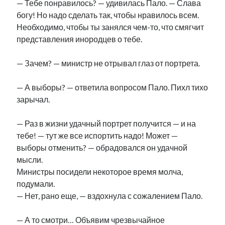
— Тебе понравилось? — удивилась Пало. — Слава
богу! Но надо сделать так, чтобы нравилось всем.
Необходимо, чтобы ты занялся чем-то, что смягчит
представления инородцев о тебе.
— Зачем? — министр не отрывал глаз от портрета.
— А выборы? — ответила вопросом Пало. Пихл тихо
зарычал.
— Раз в жизни удачный портрет получится — и на
тебе! — тут же все испортить надо! Может —
выборы отменить? — обрадовался он удачной
мысли.
Министры посидели некоторое время молча,
подумали.
— Нет, рано еще, — вздохнула с сожалением Пало.
— А то смотри… Объявим чрезвычайное