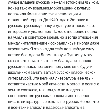
лучше владели русским нежели эстонским языком.
Конец такому взаимному обогащению культур
положила большевистская революция и
сталинский террор. До 1940 года в Эстонии к
русским, русскому языку и культуре относились с
интересом и уважением. Такое отношение пошло
на убыль в советское время, но и тогда отношения
между интеллигенцией сохранились и иногда даже
укрепились. Я открыл для себя волшебную силу
поэзии благодаря Лермонтову и Пушкину, могу
сказать, что стал писателем благодаря знанию
русского языка, позволившему мне еще будучи
школьником зачитываться русской классической
литературой. Эта великая литература и ее язык
остаются частью моей личности, моего я, и если я о
чем-то сожалею, то о том, что не владею в
совершенстве русским языком и мне нелегко
писать литературные тексты по-русски. Но кое-что
я все-таки написал и надеюсь написать и в