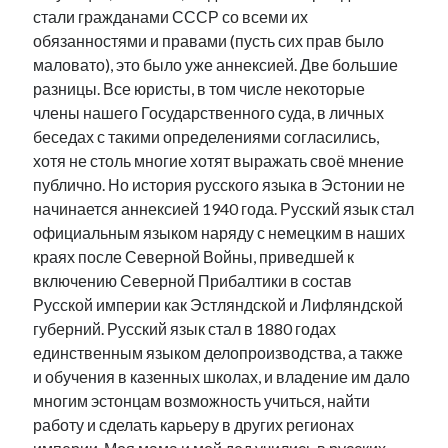
стали гражданами СССР со всеми их
рийгикогу
россия
русский роман
обязанностями и правами (пусть сих прав было
ссср
русскоязычное образование
сми
стенограмма
маловато), это было уже аннексией. Две большие
экономика
т.х. ильвес
фотоотчет
танк
экономика эстонии
эстония
эстонский язык
разницы. Все юристы, в том числе некоторые
члены нашего Государственного суда, в личных
беседах с такими определениями согласились,
хотя не столь многие хотят выражать своё мнение
публично. Но история русского языка в Эстонии не
начинается аннексией 1940 года. Русский язык стал
Михаил Стальнухин:
официальным языком наряду с немецким в наших
mstalnuhhin@gmail.com
краях после Северной Войны, приведшей к
Отзывы и предложения по блогу:
anton.stalnuhhin@gmail.com
включению Северной Прибалтики в состав
Русской империи как Эстляндской и Лифляндской
губерний. Русский язык стал в 1880 годах
единственным языком делопроизводства, а также
и обучения в казенных школах, и владение им дало
многим эстонцам возможность учиться, найти
работу и сделать карьеру в других регионах