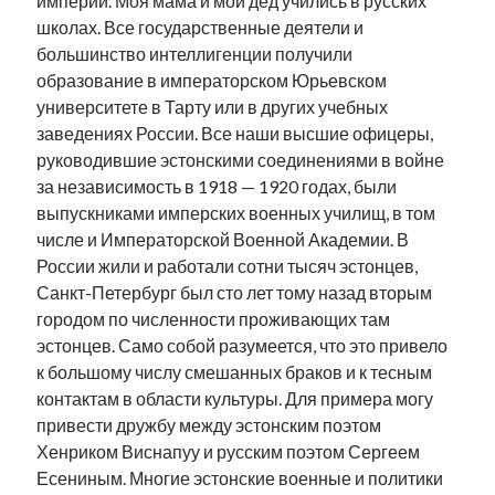
империи. Моя мама и мой дед учились в русских
школах. Все государственные деятели и
большинство интеллигенции получили
образование в императорском Юрьевском
университете в Тарту или в других учебных
заведениях России. Все наши высшие офицеры,
руководившие эстонскими соединениями в войне
за независимость в 1918 — 1920 годах, были
выпускниками имперских военных училищ, в том
числе и Императорской Военной Академии. В
России жили и работали сотни тысяч эстонцев,
Санкт-Петербург был сто лет тому назад вторым
городом по численности проживающих там
эстонцев. Само собой разумеется, что это привело
к большому числу смешанных браков и к тесным
контактам в области культуры. Для примера могу
привести дружбу между эстонским поэтом
Хенриком Виснапуу и русским поэтом Сергеем
Есениным. Многие эстонские военные и политики