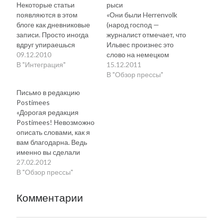
Некоторые статьи
рыси
появляются в этом
«Они были Herrenvolk
блоге как дневниковые
(народ господ —
записи. Просто иногда
журналист отмечает, что
вдруг упираешься
Ильвес произнес это
в информацию, которую
09.12.2010
слово на немецком
надо бы зафиксировать,
В "Интеграция"
языке, хотя интервью
15.12.2011
а копить папки
велось на английском) в
В "Обзор прессы"
с бумагами в наше
течение 50 лет, и были в
Письмо в редакцию
время, по меньшей
различных
Postimees
мере, глупо. Это
исторических смыслах
«Дорогая редакция
я к тому, что интервью,
привилегированными.
Postimees! Невозможно
данное президентом
Теперь, когда у них
описать словами, как я
Ильвесом
больше нет привилегий,
вам благодарна. Ведь
радиостанции National
некоторые люди
именно вы сделали
Public Radio господину
считают это
меня на двадцать евро
27.02.2012
Дэвиду Грину стоит того,
поражением», — сказал
богаче, причем лично
В "Обзор прессы"
чтобы его запомнить
Ильвес». И только я…
мне это почти ничего не
на случай, когда
стоило. За что примите
президент снова
Комментарии
моё огромное и в чем-то
приедет в Ида-Вирумаа.
даже сердечное
В ноябре…
спасибо. Дело было так: