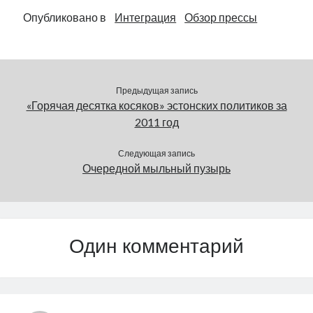
в минувшую субботу,
Опубликовано в
Интеграция
Обзор прессы
где-то в шесть утра,
перед тем…
Предыдущая запись
«Горячая десятка косяков» эстонских политиков за
2011 год
Следующая запись
Очередной мыльный пузырь
Один комментарий