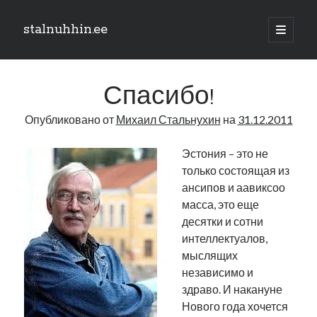
stalnuhhin.ee
отрыть
основн
Боковая
меню
Поиск
панель
Спасибо!
Поиск
Опубликовано от
Михаил Стальнухин
на
31.12.2011
Рубрики
Эстония – это не
только состоящая из
В мире
ансипов и аавиксоо
Интеграция
масса, это еще
Интервью
десятки и сотни
Книга
интеллектуалов,
Личное
мыслящих
Нарва и северо-восток
независимо и
Обзор прессы
здраво. И накануне
Образование
Нового года хочется
Парламент и правительство