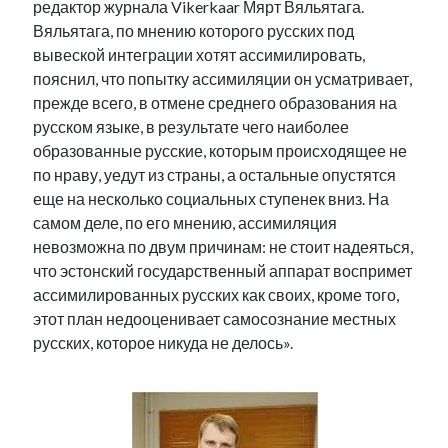
редактор журнала Vikerkaar Мярт Вяльятага.
Вяльятага, по мнению которого русских под
вывеской интеграции хотят ассимилировать,
пояснил, что попытку ассимиляции он усматривает,
прежде всего, в отмене среднего образования на
русском языке, в результате чего наиболее
образованные русские, которым происходящее не
по нраву, уедут из страны, а остальные опустятся
еще на несколько социальных ступенек вниз. На
самом деле, по его мнению, ассимиляция
невозможна по двум причинам: не стоит надеяться,
что эстонский государственный аппарат воспримет
ассимилированных русских как своих, кроме того,
этот план недооценивает самосознание местных
русских, которое никуда не делось».