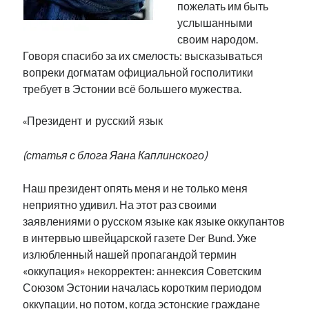
пожелать им быть
Фотографии
услышанными
Экономика
своим народом.
Эстония и Россия
Говоря спасибо за их смелость: высказываться
Юмор
вопреки догматам официальной госполитики
требует в Эстонии всё большего мужества.
Метки
«Президент и русский язык
radio narva
takinada
андрус ансип
(статья с блога Яана Каплинского)
видео
ансиппиада
война
безработица
Наш президент опять меня и не только меня
выборы
высказывание
в поисках здравого смысла
неприятно удивил. На этот раз своими
интервью
история
евросоюз
кабинетные истории
заявлениями о русском языке как языке оккупантов
книга
нарва
в интервью швейцарской газете Der Bund. Уже
кая каллас
маська
катри райк
излюбленный нашей пропагандой термин
образование
обучение эстонскому
нацменьшинства
«оккупация» некорректен: аннексия Советским
парламент
поводырь
парад клоунов
партия
памятники
Союзом Эстонии началась коротким периодом
подкаст
пресса
оккупации, но потом, когда эстонские граждане
потеряны данные
программа