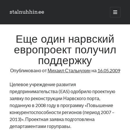
stalnuhhin.ee
отрыть
основн
Боковая
меню
Поиск
панель
Еще один нарвский
Поиск
европроект получил
поддержку
Рубрики
Опубликовано от
Михаил Стальнухин
на
16.05.2009
В мире
Интеграция
Целевое учреждение развития
Интервью
предпринимательства (EAS) одобрило проектную
Книга
заявку по реконструкции Нарвского порта,
Личное
поданную в 2008 году в программу «Повышение
Нарва и северо-восток
конкурентоспособности регионов (период 2007 –
Обзор прессы
2013)». Проектная заявка подготовлена
Образование
департаментами горуправы.
Парламент и правительство