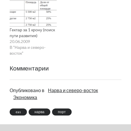
переговоры, которые
порт, который теперь
велись через сервер
может не просто
школы, составил около
принимать яхты, но и
300 тысяч крон. Что
транспортировать их в
намерены делать
водохранилище, откуда
Гектар за 1 крону (поиск
городские власти?
дальше – прямой путь в
пути развития)
М.Стальнухин:
Чудское озеро:
20.06.2009
«Хакерам все равно,
Несколько…
В "Нарва и северо-
какой сервер
восток"
взламывать. Пострадать
могла любая…
Комментарии
Опубликовано в
Нарва и северо-восток
Экономика
eas
нарва
порт