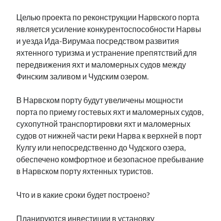
Фотографии
Целью проекта по реконструкции Нарвского порта
Экономика
является усиление конкурентоспособности Нарвы
Эстония и Россия
и уезда Ида-Вирумаа посредством развития
Юмор
яхтенного туризма и устранение препятствий для
передвижения яхт и маломерных судов между
Финским заливом и Чудским озером.
Метки
В Нарвском порту будут увеличены мощности
radio narva
takinada
андрус ансип
порта по приему гостевых яхт и маломерных судов,
видео
сухопутной транспортировки яхт и маломерных
ансиппиада
война
безработица
судов от нижней части реки Нарва к верхней в порт
выборы
высказывание
в поисках здравого смысла
Кулгу или непосредственно до Чудского озера,
интервью
история
евросоюз
кабинетные истории
обеспечено комфортное и безопасное пребывание
книга
нарва
в Нарвском порту яхтенных туристов.
кая каллас
маська
катри райк
образование
обучение эстонскому
нацменьшинства
Что и в какие сроки будет построено?
парламент
поводырь
парад клоунов
партия
памятники
подкаст
пресса
Планируются инвестиции в установку
потеряны данные
программа