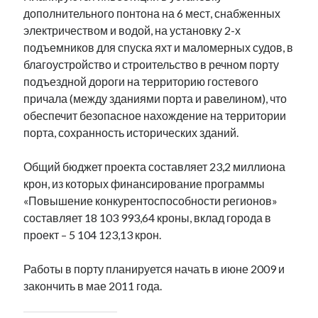
рийгикогу
дополнительного понтона на 6 мест, снабженных
россия
русский роман
электричеством и водой, на установку 2-х
ссср
русскоязычное образование
сми
стенограмма
экономика
подъемников для спуска яхт и маломерных судов, в
т.х. ильвес
фотоотчет
танк
экономика эстонии
эстония
эстонский язык
благоустройство и строительство в речном порту
подъездной дороги на территорию гостевого
причала (между зданиями порта и равелином), что
обеспечит безопасное нахождение на территории
порта, сохранность исторических зданий.
Михаил Стальнухин:
Общий бюджет проекта составляет 23,2 миллиона
mstalnuhhin@gmail.com
Отзывы и предложения по блогу:
крон, из которых финансирование программы
anton.stalnuhhin@gmail.com
«Повышение конкурентоспособности регионов»
составляет 18 103 993,64 кроны, вклад города в
проект – 5 104 123,13 крон.
Работы в порту планируется начать в июне 2009 и
закончить в мае 2011 года.