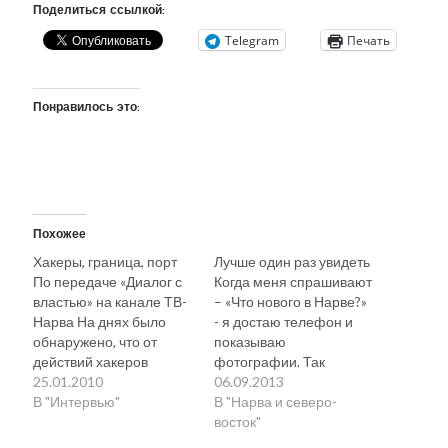
Поделиться ссылкой:
Telegram
Печать
Понравилось это:
Похожее
Хакеры, граница, порт
Лучше один раз увидеть
По передаче «Диалог с
Когда меня спрашивают
властью» на канале ТВ-
– «Что нового в Нарве?»
Нарва На днях было
- я достаю телефон и
обнаружено, что от
показываю
действий хакеров
фотографии. Так
пострадал сервер
25.01.2010
действительно проще и
06.09.2013
Кесклиннаской
В "Интервью"
нагляднее. Итак, за
В "Нарва и северо-
гимназии. Общий счет
последние несколько
восток"
за международные
лет… Отстроен нарвский