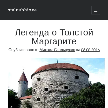
stalnuhhin.ee
отрыть
основн
Боковая
меню
Поиск
панель
Легенда о Толстой
Поиск
Маргарите
Опубликовано от
Михаил Стальнухин
на
06.08.2016
Рубрики
В мире
Интеграция
Интервью
Книга
Личное
Нарва и северо-восток
Обзор прессы
Образование
Парламент и правительство