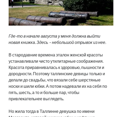
Фотографии
Экономика
Эстония и Россия
Юмор
Где-то в начале августа у меня должна выйти
новая книжка. Здесь – небольшой отрывок из нее.
Метки
radio narva
В стародавние времена эталон женской красоты
takinada
андрус ансип
устанавливали чисто утилитарные соображения.
видео
ансиппиада
Красота приравнивалась к здоровью, пышности и
война
безработица
дородности. Поэтому таллинские девицы только и
выборы
высказывание
в поисках здравого смысла
делали до свадьбы, что вязали себе шерстяные
интервью
история
евросоюз
кабинетные истории
носки и шили юбки. А потом надевали их на себя по
книга
нарва
кая каллас
маська
пять, шесть, а то и больше пар, чтобы
катри райк
образование
привлекательнее выглядеть.
обучение эстонскому
нацменьшинства
парламент
поводырь
парад клоунов
партия
памятники
подкаст
Но жила тогда в Таллинне девушка по имени
пресса
потеряны данные
программа