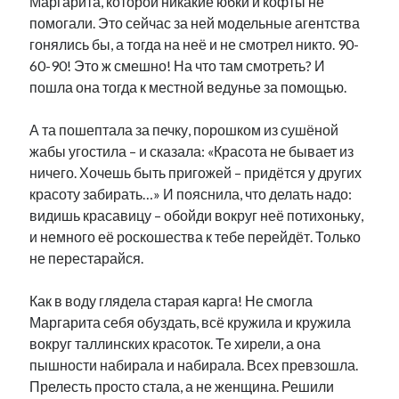
Маргарита, которой никакие юбки и кофты не
рийгикогу
россия
русский роман
помогали. Это сейчас за ней модельные агентства
ссср
русскоязычное образование
сми
стенограмма
гонялись бы, а тогда на неё и не смотрел никто. 90-
экономика
т.х. ильвес
фотоотчет
танк
экономика эстонии
60-90! Это ж смешно! На что там смотреть? И
эстония
эстонский язык
пошла она тогда к местной ведунье за помощью.
А та пошептала за печку, порошком из сушёной
жабы угостила – и сказала: «Красота не бывает из
ничего. Хочешь быть пригожей – придётся у других
красоту забирать…» И пояснила, что делать надо:
Михаил Стальнухин:
mstalnuhhin@gmail.com
видишь красавицу – обойди вокруг неё потихоньку,
Отзывы и предложения по блогу:
и немного её роскошества к тебе перейдёт. Только
anton.stalnuhhin@gmail.com
не перестарайся.
Как в воду глядела старая карга! Не смогла
Маргарита себя обуздать, всё кружила и кружила
вокруг таллинских красоток. Те хирели, а она
пышности набирала и набирала. Всех превзошла.
Прелесть просто стала, а не женщина. Решили