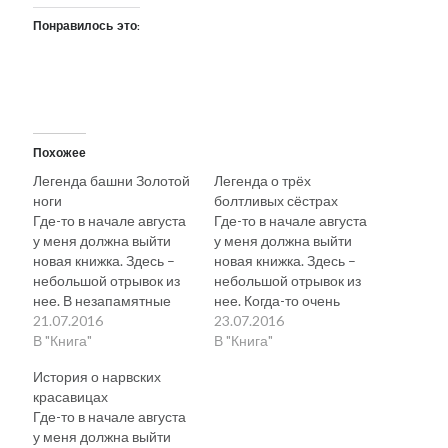
Понравилось это:
Похожее
Легенда башни Золотой
Легенда о трёх
ноги
болтливых сёстрах
Где-то в начале августа
Где-то в начале августа
у меня должна выйти
у меня должна выйти
новая книжка. Здесь –
новая книжка. Здесь –
небольшой отрывок из
небольшой отрывок из
нее. В незапамятные
нее. Когда-то очень
времена жил в
21.07.2016
давно жил в Таллинне
23.07.2016
Таллинне купец,
В "Книга"
богатый торговец, у
В "Книга"
отличавшийся просто
которого было три
История о нарвских
неприличной какой-то
дочери, далеко не
красавицах
бережливостью. В
самых красивых. Худые
Где-то в начале августа
молодости был он
как щепки, загорелые да
у меня должна выйти
солдатом и в одной из
не в меру болтливые...