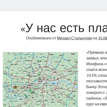
«У нас есть пла
Опубликовано от
Михаил Стальнухин
на
31.0
«Премьер-
заявил, чт
Минфина, с
спад в эко
14,5%, сли
пессимисти
Банку Эсто
говорит о 
падении. «
курс на евр