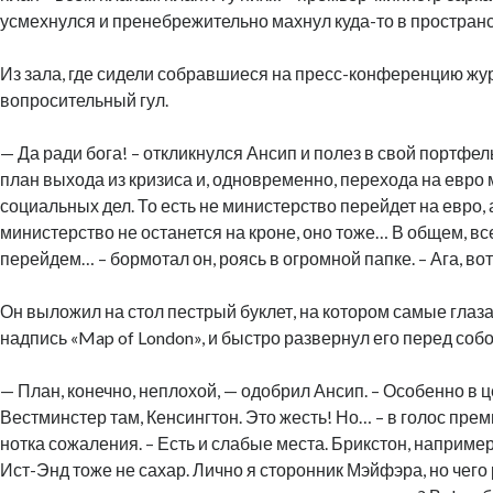
усмехнулся и пренебрежительно махнул куда-то в пространс
Из зала, где сидели собравшиеся на пресс-конференцию жу
вопросительный гул.
— Да ради бога! – откликнулся Ансип и полез в свой портфель
план выхода из кризиса и, одновременно, перехода на евро
социальных дел. То есть не министерство перейдет на евро,
министерство не останется на кроне, оно тоже… В общем, все 
перейдем… – бормотал он, роясь в огромной папке. – Ага, во
Он выложил на стол пестрый буклет, на котором самые глаз
надпись «Map of London», и быстро развернул его перед собо
— План, конечно, неплохой, — одобрил Ансип. – Особенно в 
Вестминстер там, Кенсингтон. Это жесть! Но… – в голос пре
нотка сожаления. – Есть и слабые места. Брикстон, наприме
Ист-Энд тоже не сахар. Лично я сторонник Мэйфэра, но чего