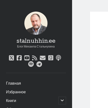
stalnuhhin.ee
Блог Михаила Стальнухина
twitter
facebook
youtube
rss
email
goodreads
podcast
spotify
telegram
Главная
Избранное
открыть
Книги
дочернее
меню