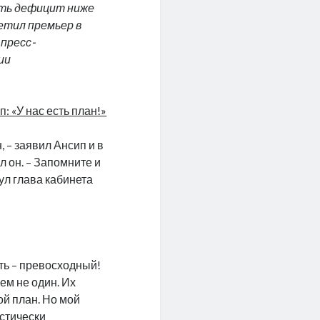
ать дефицит ниже
етил премьер в
 пресс-
ии
п: «У нас есть план!»
 – заявил Ансип и в
л он. – Запомните и
ул глава кабинета
ть – превосходный!
ем не один. Их
ой план. Но мой
астически