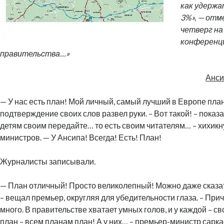
как удерж
3%», — отм
четверг на
конференц
правительства…»
Анси
— У нас есть план! Мой личный, самый лучший в Европе план,
подтверждение своих слов развел руки. – Вот такой! – показа
детям своим передайте… то есть своим читателям… – хихикн
министров. — У Ансипа! Всегда! Есть! План!
Журналисты записывали.
— План отличный! Просто великолепный! Можно даже сказа
– вещал премьер, округляя для убедительности глаза. – Прич
много. В правительстве хватает умных голов, и у каждой – св
план – всем планам план! А у них… – премьер-министр сарк