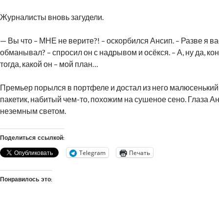
Журналисты вновь загудели.
— Вы что – МНЕ не верите?! – оскорбился Ансип. – Разве я ва
обманывал? – спросил он с надрывом и осёкся. – А, ну да, ко
тогда, какой он – мой план…
Премьер порылся в портфеле и достал из него малюсеньки
пакетик, набитый чем-то, похожим на сушеное сено. Глаза А
неземным светом.
Поделиться ссылкой:
Telegram
Печать
Понравилось это: