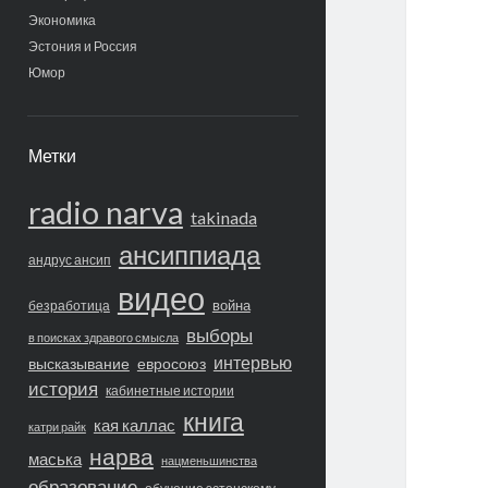
Экономика
Эстония и Россия
Юмор
Метки
radio narva
takinada
ансиппиада
андрус ансип
видео
война
безработица
выборы
в поисках здравого смысла
интервью
высказывание
евросоюз
история
кабинетные истории
книга
кая каллас
катри райк
нарва
маська
нацменьшинства
образование