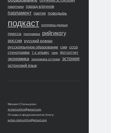
обучение эстонскому
парад клоунов
памятники
парламент
поводырь
партия
подкаст
потеряны данные
рийгикогу
пресса
программа
россия
русский роман
ссср
русскоязычное образование
сми
стенограмма
т.х. ильвес
фотоотчет
танк
экономика
эстония
экономика эстонии
эстонский язык
Михаил Стальнухин:
mstalnuhhin@gmail.com
Отзывы и предложения по блогу:
anton.stalnuhhin@gmail.com