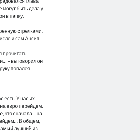
брадовался глава
е могут быть дела у
н в папку.
щренную стрелками,
исле и сам Ансип.
я прочитать
ии… – выговорил он
 руку попался…
 есть. У нас их
и на евро перейдем.
, что сначала – на
перейдем… В общем,
 самый лучший из