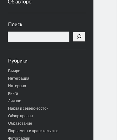
Об авторе
Боковая
Поиск
панель
Поиск
Рубрики
В мире
Интеграция
Интервью
Книга
Личное
Нарва и северо-восток
Обзор прессы
Образование
Парламент и правительство
Фотографии