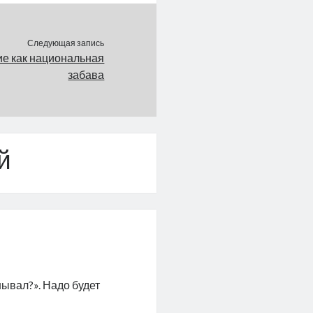
Следующая запись
е как национальная
забава
й
нывал?». Надо будет