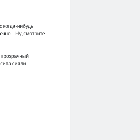
с когда-нибудь
нечно… Ну, смотрите
й прозрачный
нсипа сияли