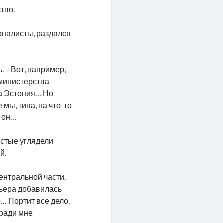
тво.
рналисты, раздался
. – Вот, например,
 министерства
 а Эстония… Но
мы, типа, на что-то
т он…
астые углядели
й.
центральной части.
мьера добавилась
р… Портит все дело.
 ради мне