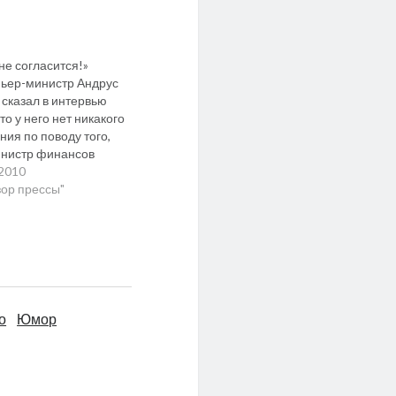
не согласится!»
ьер-министр Андрус
 сказал в интервью
то у него нет никакого
ния по поводу того,
инистр финансов
 Лиги позволил бы
.2010
ять кроны на евро по
зор прессы"
ому для Эстонии
 Курс при вхождении в
ону определяют
омиссия и
ейский центробанк.
 сказал: «Нам важно
, что решение
о
Юмор
но…