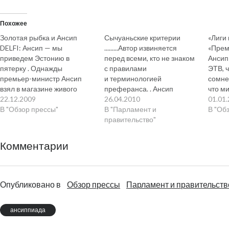
Похожее
Золотая рыбка и Ансип
Сычуаньские критерии
«Лиги 
DELFI: Ансип — мы
.........Автор извиняется
«Прем
приведем Эстонию в
перед всеми, кто не знаком
Ансип
пятерку . Однажды
с правилами
ЭТВ, ч
премьер-министр Ансип
и терминологией
сомне
взял в магазине живого
преферанса. . Ансип
что м
карпа. По карте клиента, со
22.12.2009
разделил карточную колоду
26.04.2010
Юрген
01.01
скидкой. Не торгуясь. И
В "Обзор прессы"
пополам и ловко орудуя
В "Парламент и
обмен
В "Об
даже заплатил. Наличными,
большими пальцами обеих
правительство"
вредн
между прочим. Ну — делов-
рук, с треском отжал
курсу.
то, купил и купил. Два с
половинки, смешавшиеся
евроз
Комментарии
половиной кило филе в
при этом воедино. Затем
Еврок
чешуе и слизи. Совершенно
двумя ударами
Европ
рядовое событие. Нет в…
о поверхность стола
Ансип
выровнял карты и вновь
знать
Опубликовано в
Обзор прессы
Парламент и правительств
их перемешал. Повторив
долж
этот прием еще пару раз,
ансиппиада
он выложил колоду перед
Юргеном Лиги, предлагая