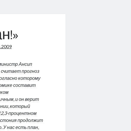
н!»
8.2009
министр Ансип
о считает прогноз
огласно которому
номике составит
шком
чным, и он верит
нии, который
12,3-процентном
Эстония продолжит
о. У нас есть план,