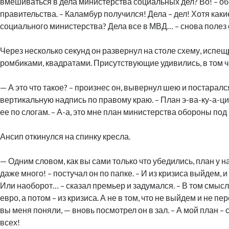
вмешиваться в дела министерства социальных дел? Во! – о
правительства. – Каламбур получился! Дела – дел! Хотя каки
социального министерства? Дела все в МВД… – снова полез о
Через несколько секунд он развернул на столе схему, испе
ромбиками, квадратами. Присутствующие удивились, в том ч
— А это что такое? – произнес он, вывернул шею и постаралс
вертикальную надпись по правому краю. – План э-ва-ку-а-ц
ее по слогам. – А-а, это мне план министерства обороны под
Ансип откинулся на спинку кресла.
— Одним словом, как вы сами только что убедились, план у нас
даже много! – постучал он по папке. – И из кризиса выйдем, 
Или наоборот… – сказал премьер и задумался. – В том смысле
евро, а потом – из кризиса. А не в том, что не выйдем и не 
вы меня поняли, — вновь посмотрел он в зал. – А мой план –
всех!