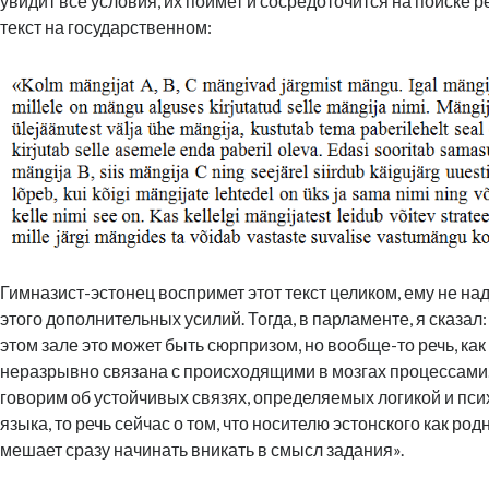
увидит все условия, их поймет и сосредоточится на поиске ре
текст на государственном:
Гимназист-эстонец воспримет этот текст целиком, ему не на
этого дополнительных усилий. Тогда, в парламенте, я сказал
этом зале это может быть сюрпризом, но вообще-то речь, как
неразрывно связана с происходящими в мозгах процессами.
говорим об устойчивых связях, определяемых логикой и пс
языка, то речь сейчас о том, что носителю эстонского как род
мешает сразу начинать вникать в смысл задания».