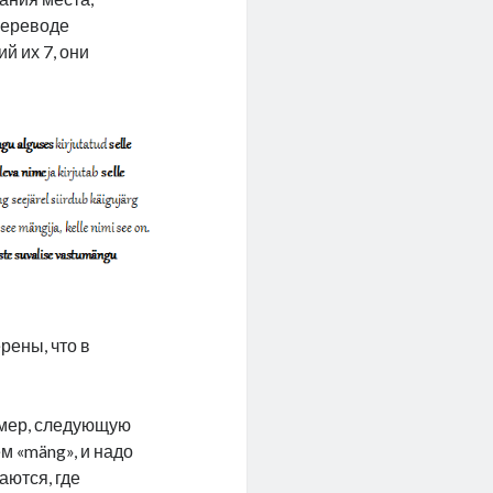
переводе
й их 7, они
рены, что в
имер, следующую
м «mäng», и надо
аются, где