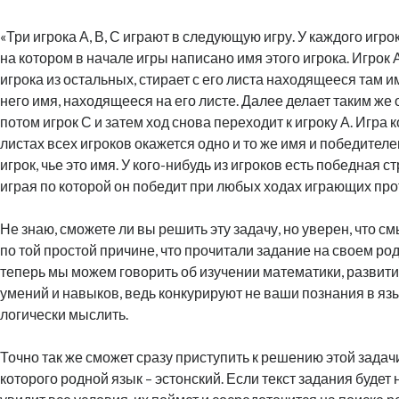
«Три игрока А, В, С играют в следующую игру. У каждого игрок
на котором в начале игры написано имя этого игрока. Игрок
игрока из остальных, стирает с его листа находящееся там и
него имя, находящееся на его листе. Далее делает таким же 
потом игрок С и затем ход снова переходит к игроку А. Игра к
листах всех игроков окажется одно и то же имя и победителе
игрок, чье это имя. У кого-нибудь из игроков есть победная ст
играя по которой он победит при любых ходах играющих про
Не знаю, сможете ли вы решить эту задачу, но уверен, что с
по той простой причине, что прочитали задание на своем ро
теперь мы можем говорить об изучении математики, развит
умений и навыков, ведь конкурируют не ваши познания в язы
логически мыслить.
Точно так же сможет сразу приступить к решению этой задачи
которого родной язык – эстонский. Если текст задания будет 