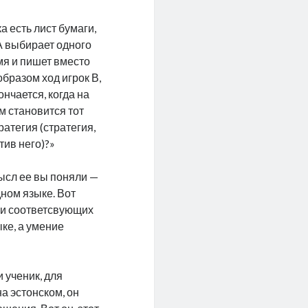
а есть лист бумаги,
 А выбирает одного
мя и пишет вместо
образом ход игрок В,
ончается, когда на
м становится тот
ратегия (стратегия,
тив него)?»
мысл ее вы поняли —
дном языке. Вот
ии соответсвующих
ке, а умение
 ученик, для
на эстонском, он