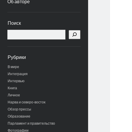
Об авторе
Боковая
Поиск
панель
Поиск
Рубрики
В мире
Интеграция
Интервью
Книга
Личное
Нарва и северо-восток
Обзор прессы
Образование
Парламент и правительство
Фотографии