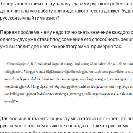
Теперь посмотрим на эту задачу глазами русского ребёнка: 
дополнительную работу при виде такого текста должен буде
русскоязычный гимназист?
Первая проблема – ему надо точно знать значение каждого с
одного-двух уже ставит под сомнение его способность решит
уже выглядит для него как криптограмма, примерно так:
Для большинства читающих эту мою статью не секрет, что по
русском и эстонском языке не совпадают. Так что русскому
гимназистунеобходимо немедленно определить в тексте зад