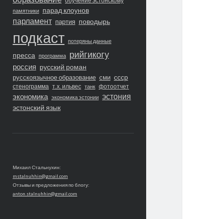
обучение эстонскому
парад клоунов
памятники
парламент
поводырь
партия
подкаст
потеряны данные
рийгикогу
пресса
программа
россия
русский роман
ссср
русскоязычное образование
сми
стенограмма
т.х. ильвес
фотоотчет
танк
экономика
эстония
экономика эстонии
эстонский язык
Михаил Стальнухин:
mstalnuhhin@gmail.com
Отзывы и предложения по блогу:
anton.stalnuhhin@gmail.com