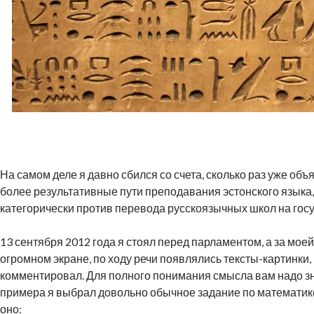
На самом деле я давно сбился со счета, сколько раз уже объ
более результативные пути преподавания эстонского языка,
категорически против перевода русскоязычных школ на гос
13 сентября 2012 года я стоял перед парламентом, а за моей
огромном экране, по ходу речи появлялись тексты-картинки,
комментировал. Для полного понимания смысла вам надо зна
примера я выбрал довольно обычное задание по математике
оно: