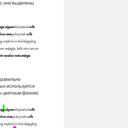
е, они выделены
 правильно
орых используется
ны цветным фоном):