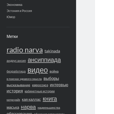
Экономика
Эстония и Россия
Юмор
Метки
radio narva
takinada
ансиппиада
андрус ансип
видео
война
безработица
выборы
в поисках здравого смысла
интервью
высказывание
евросоюз
история
кабинетные истории
книга
кая каллас
катри райк
нарва
маська
нацменьшинства
образование