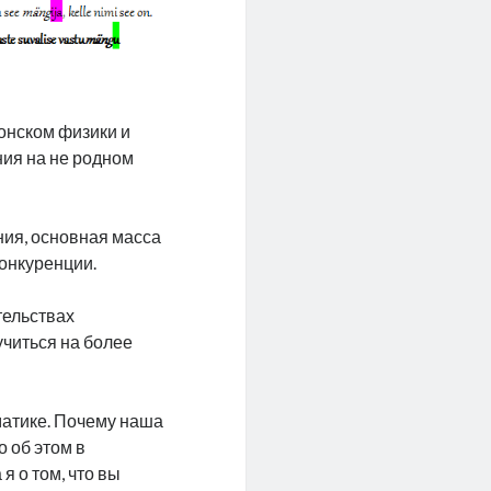
онском физики и
ния на не родном
ния, основная масса
конкуренции.
тельствах
читься на более
ематике. Почему наша
о об этом в
я о том, что вы