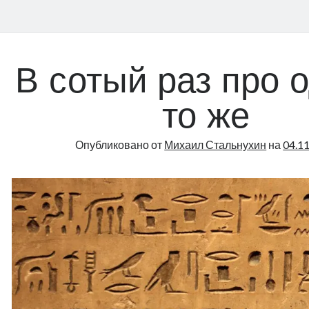
В сотый раз про 
то же
Опубликовано от
Михаил Стальнухин
на
04.1