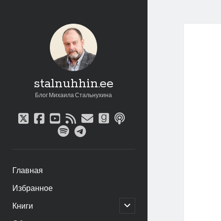
stalnuhhin.ee
Блог Михаила Стальнухина
twitter
facebook
youtube
rss
email
goodreads
podcast
spotify
telegram
Главная
Избранное
открыть
Книги
дочернее
меню