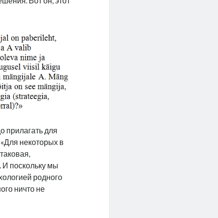
шения. Вот он, этот
до прилагать для
: «Для некоторых в
 таковая,
 И поскольку мы
ихологией родного
ного ничто не