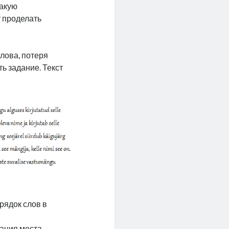
какую
т проделать
лова, потеря
ь задание. Текст
рядок слов в
ания места,