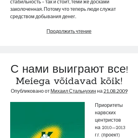
стабильность – так и стоит, теми же досками
заколоченная. Потому что теперь люди служат
средством добывания денег.
Антилогика
Продолжить чтение
навсегда?
С нами выиграют все!
Meiega võidavad kõik!
Опубликовано от
Михаил Стальнухин
на
21.08.2009
Приоритеты
нарвских
центристов
на 2010—2013
г.г. (проект)