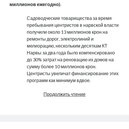
миллионов ежегодно).
Садоводческие товарищества за время
пребывания центристов в нарвской власти
получили около 13 миллионов крон на
ремонты дорог, электролиний и
мелиорацию, нескольким десяткам КТ
Нарвы за два года было компенсировано
до 30% затрат на реновацию их домов на
сумму более 10 миллионов крон.
Центристы увеличат финансирование этих
программ как минимум вдвое.
С
Продолжить чтение
нами
выиграют
все!
Meiega
võidavad