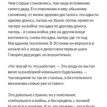
Чем старше становлюсь, тем чаще вспоминаю
своего деда. Его поколению и ему, обычному
сапожнику, от жизни здорово досталось: посадка по
одному доносу, лагерь на Урале, потом, прямо из
лагеря, на войну; посадка по другому доносу,
лагерь – и снова война, уже на другом конце
континента; снова посадка, лагерь где-то под
Магаданом, поселения. В Эстонию он вернулся в
начале 60-х, когда я делал свои первые шаги.
Говорил дед редко, но внушительно.
«Не трогай то, что работает. — Это когда он застал
меня за разборкой новенького будильника. —
Часовщиком ты так не станешь, а без полезного
механизма семью уже оставил».
Это довольно странно, но у поколения,
хлебнувшего и войны, и беспредела, с логикой
было все в порядке. И то, что логично – это и было