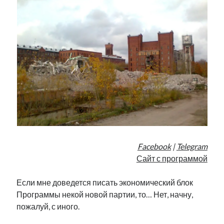
рийгикогу
россия
русский роман
ссср
русскоязычное образование
сми
стенограмма
экономика
т.х. ильвес
фотоотчет
танк
экономика эстонии
эстония
эстонский язык
Михаил Стальнухин:
mstalnuhhin@gmail.com
Отзывы и предложения по блогу:
anton.stalnuhhin@gmail.com
Facebook
|
Telegram
Сайт с программой
Если мне доведется писать экономический блок
Программы некой новой партии, то… Нет, начну,
пожалуй, с иного.