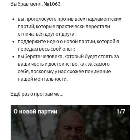
Выбрав меня,
№1063
:
Фотографии
Экономика
вы проголосуете против всех парламентских
Эстония и Россия
партий, которые практически перестали
Юмор
отличаться друг от друга;
поддержите идею о новой партии, которой я
передам весь свой опыт;
Метки
выберете человека, который будет стоять за
ваши честь и достоинство, как за самого
radio narva
takinada
андрус ансип
себя, поскольку у нас схожее понимание
видео
нашей ментальности.
ансиппиада
война
безработица
выборы
высказывание
в поисках здравого смысла
Ещё раз о программе…
интервью
история
евросоюз
кабинетные истории
книга
нарва
кая каллас
маська
катри райк
образование
обучение эстонскому
нацменьшинства
парламент
поводырь
парад клоунов
партия
памятники
подкаст
пресса
потеряны данные
программа