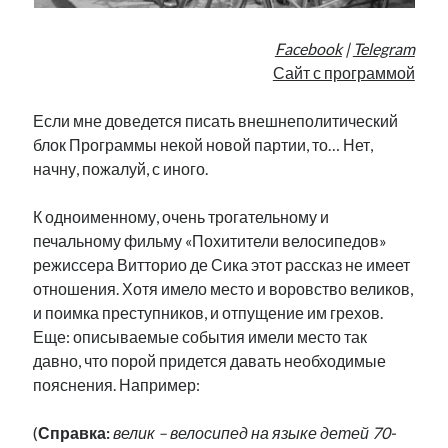
Facebook
|
Telegram
Сайт с программой
Если мне доведется писать внешнеполитический
блок Программы некой новой партии, то… Нет,
начну, пожалуй, с иного.
К одноименному, очень трогательному и
печальному фильму «Похитители велосипедов»
режиссера Витторио де Сика этот рассказ не имеет
отношения. Хотя имело место и воровство великов,
и поимка преступников, и отпущение им грехов.
Еще: описываемые события имели место так
давно, что порой придется давать необходимые
пояснения. Например:
(
Справка:
велик – велосипед на языке детей 70-