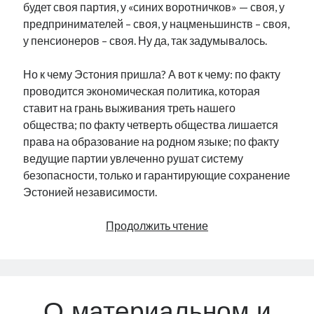
будет своя партия, у «синих воротничков» — своя, у
предпринимателей – своя, у нацменьшинств – своя,
у пенсионеров – своя. Ну да, так задумывалось.
Но к чему Эстония пришла? А вот к чему: по факту
проводится экономическая политика, которая
ставит на грань выживания треть нашего
общества; по факту четверть общества лишается
права на образование на родном языке; по факту
ведущие партии увлеченно рушат систему
безопасности, только и гарантирующие сохранение
Эстонией независимости.
Крысу
Продолжить чтение
видишь?
А
она
есть…