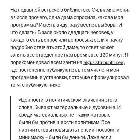
На недавней встрече в библиотеке Силламяэ меня,
в числе прочего, одна дама спросила, какова моя
программа? Имея в виду, разумеется, выборы. И
что делать? В зале около двадцати человек, у
каждого есть вопрос или вопросы, а если я начну
подробно отвечать этой даме, то ответ может
занять все отведенное нам время, все 120 минут. Я
порекомендовал всем зайти на
algus.stalnuhhin.ee
,
где постепенно публикуются, в том числе, и мои
программные установки, потом же сформулировал
то, что публикую ниже:
«Ценности, в политическом значении этого
слова, бывают материальные и духовные. И
среди материальных нет таких, которые
были бы против шерсти политикам. Все
партии готовы повышать пенсии, пособия и
минималку – были бы деньги. Даже если