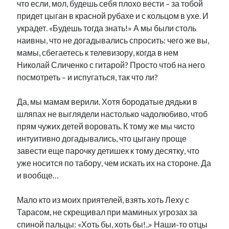
что если, мол, будешь себя плохо вести – за тобой
придет цыган в красной рубахе и с кольцом в ухе. И
украдет. «Будешь тогда знать!» А мы были столь
наивны, что не догадывались спросить: чего же вы,
мамы, сбегаетесь к телевизору, когда в нем
Николай Сличенко с гитарой? Просто чтоб на него
посмотреть – и испугаться, так что ли?
Да, мы мамам верили. Хотя бородатые дядьки в
шляпах не выглядели настолько чадолюбиво, чтоб
прям чужих детей воровать. К тому же мы чисто
интуитивно догадывались, что цыгану проще
завести еще парочку детишек к тому десятку, что
уже носится по табору, чем искать их на стороне. Да
и вообще…
Мало кто из моих приятелей, взять хоть Леху с
Тарасом, не скрещивал при маминых угрозах за
спиной пальцы: «Хоть бы, хоть бы!..» Наши-то отцы