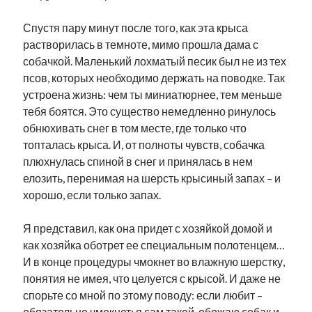
Спустя пару минут после того, как эта крыса
растворилась в темноте, мимо прошла дама с
собачкой. Маленький лохматый песик был не из тех
псов, которых необходимо держать на поводке. Так
устроена жизнь: чем ты миниатюрнее, тем меньше
тебя боятся. Это существо немедленно ринулось
обнюхивать снег в том месте, где только что
топталась крыса. И, от полноты чувств, собачка
плюхнулась спиной в снег и принялась в нем
елозить, перенимая на шерсть крысиный запах – и
хорошо, если только запах.
Я представил, как она придет с хозяйкой домой и
как хозяйка оботрет ее специальным полотенцем…
И в конце процедуры чмокнет во влажную шерстку,
понятия не имея, что целуется с крысой. И даже не
спорьте со мной по этому поводу: если любит –
обязательно чмокнет; я сам такой, обожаю собак и