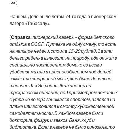
ых.
)
Начнем. Дело было летом 74-го года в пионерском
лагере «Табасалу».
(
Справка:
пионерский лагерь – форма детского
отдыха в СССР. Путевка на одну смену, то есть
на четыре недели, стоила 15-20 рублей. За эти
деньги ребенка вывозили на природу, где он жил в
специально построенном домике со всеми
удобствами или в приспособленном под детей
замке или старинной мызе, что было довольно
типично для Эстонии. Жил пионер на
трехразовом питании, под присмотром вожатых
с утра до вечера занимался спортом, валялся на
пляже или готовился к смотру художественной
самодеятельности. В каждом лагере были
докторша, физрук и завхоз. Баня, клуб и
библиотека. Если в лагере не было кинозала, то