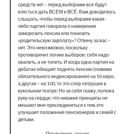
средств нет – перед выборами все будут
клясться дать ВСЕМ и ВСЁ. Вам доводилось
слышать, чтобы перед выборами какая-
либо партия говорила о намерении
заморозить пенсии или понизить
«родительскую зарплату»? Отвечу за вас –
нет. Это невозможно, поскольку
противоречит логике выборов: себя надо
хвалить, а не топить. И когда одна партия на
дебатах обещает поднять пенсию (помимо
обязательного индексирования) на 50 евро,
а другая – на 100, то это спор петрушек в
кукольном театре. Но за себя скажу, положа
руку на сердце, что никакие принципы не
мешают мне присоединиться к тем, кто
улучшает положение пенсионеров и семей с
детьми.
О
Продолжить чтение