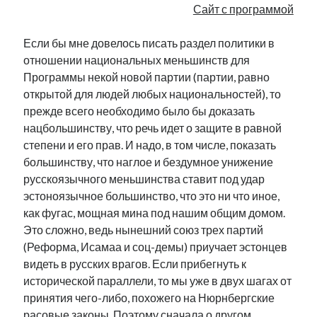
Сайт с программой
Если бы мне довелось писать раздел политики в
отношении национальных меньшинств для
Программы некой новой партии (партии, равно
открытой для людей любых национальностей), то
прежде всего необходимо было бы доказать
нацбольшинству, что речь идет о защите в равной
степени и его прав. И надо, в том числе, показать
большинству, что наглое и бездумное унижение
русскоязычного меньшинства ставит под удар
эстоноязычное большинство, что это ни что иное,
как фугас, мощная мина под нашим общим домом.
Это сложно, ведь нынешний союз трех партий
(Реформа, Исамаа и соц-демы) приучает эстонцев
видеть в русских врагов. Если прибегнуть к
исторической параллели, то мы уже в двух шагах от
принятия чего-либо, похожего на Нюрнбергские
расовые законы. Поэтому сначала о другом.