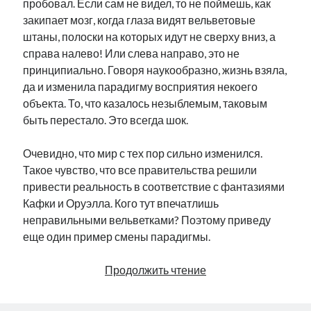
пробовал. Если сам не видел, то не поймешь, как
закипает мозг, когда глаза видят вельветовые
штаны, полоски на которых идут не сверху вниз, а
справа налево! Или слева направо, это не
принципиально. Говоря наукообразно, жизнь взяла,
да и изменила парадигму восприятия некоего
объекта. То, что казалось незыблемым, таковым
быть перестало. Это всегда шок.
Очевидно, что мир с тех пор сильно изменился.
Такое чувство, что все правительства решили
привести реальность в соответствие с фантазиями
Кафки и Оруэлла. Кого тут впечатлишь
неправильными вельветками? Поэтому приведу
еще один пример смены парадигмы.
Как
Продолжить чтение
предотвратить
поджог