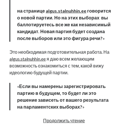
на странице
algus.stalnuhhin.ee
говорится
о новой партии. Но на этих выборах вы
баллотируетесь все же как независимый
кандидат. Новая партия будет создана
после выборов или это фигура речи?
»
Это необходимая подготовительная работа. На
algus.stalnuhhin.ee
я даю всем желающим
возможность ознакомиться с тем, какой вижу
идеологию будущей партии.
«
Если вы намерены зарегистрировать
партию в будущем, то будет ли это
решение зависеть от вашего результата
на парламентских выборах?
»
Про
Продолжить чтение
новую