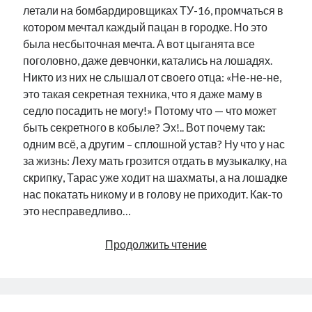
летали на бомбардировщиках ТУ-16, промчаться в
котором мечтал каждый пацан в городке. Но это
была несбыточная мечта. А вот цыганята все
поголовно, даже девчонки, катались на лошадях.
Никто из них не слышал от своего отца: «Не-не-не,
это такая секретная техника, что я даже маму в
седло посадить не могу!» Потому что — что может
быть секретного в кобыле? Эх!.. Вот почему так:
одним всё, а другим – сплошной устав? Ну что у нас
за жизнь: Леху мать грозится отдать в музыкалку, на
скрипку, Тарас уже ходит на шахматы, а на лошадке
нас покатать никому и в голову не приходит. Как-то
это несправедливо…
«Куба
Продолжить чтение
–
любовь
моя»