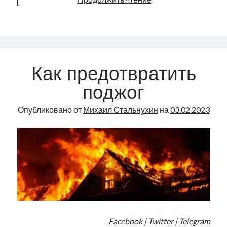
материальном
и
духовном
Как предотвратить
поджог
Опубликовано от
Михаил Стальнухин
на
03.02.2023
Facebook
|
Twitter
|
Telegram