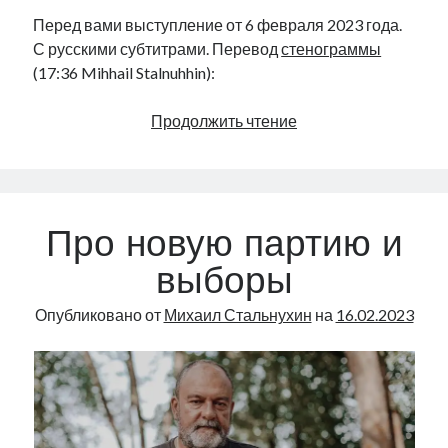
Перед вами выступление от 6 февраля 2023 года.
С русскими субтитрами. Перевод
стенограммы
(17:36 Mihhail Stalnuhhin):
Про
Продолжить чтение
мужичка
с
гармошкой
|
Про новую партию и
Рийгикогу,
06.02.2023
выборы
Опубликовано от
Михаил Стальнухин
на
16.02.2023