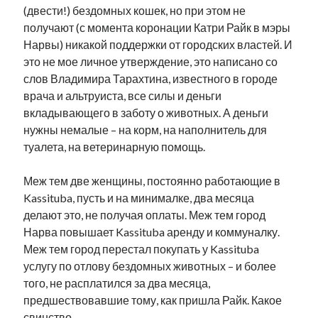
(двести!) бездомных кошек, но при этом не
получают (с момента коронации Катри Райк в мэры
Нарвы) никакой поддержки от городских властей. И
это не мое личное утверждение, это написано со
слов Владимира Тарахтина, известного в городе
врача и альтруиста, все силы и деньги
вкладывающего в заботу о животных. А деньги
нужны немалые – на корм, на наполнитель для
туалета, на ветеринарную помощь.
Меж тем две женщины, постоянно работающие в
Kassituba, пусть и на минималке, два месяца
делают это, не получая оплаты. Меж тем город
Нарва повышает Kassituba аренду и коммуналку.
Меж тем город перестал покупать у Kassituba
услугу по отлову бездомных животных – и более
того, не расплатился за два месяца,
предшествовавшие тому, как пришла Райк. Какое
свинство.