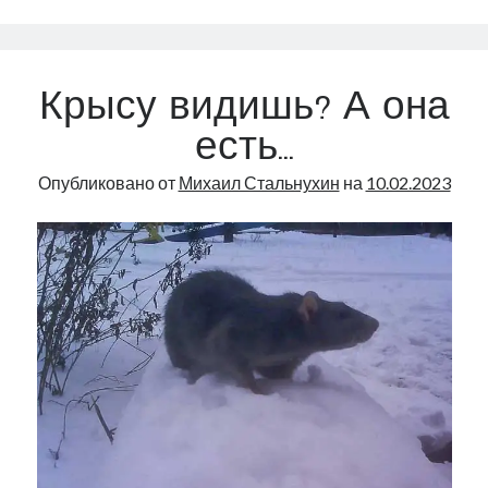
партию
и
выборы
Крысу видишь? А она
есть…
Опубликовано от
Михаил Стальнухин
на
10.02.2023