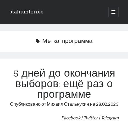
stalnuhhin.ee
отрыть
основн
Боковая
меню
Поиск
панель
Поиск
Метка:
программа
Рубрики
В мире
5 дней до окончания
Интеграция
выборов: ещё раз о
Интервью
Книга
программе
Личное
Опубликовано от
Михаил Стальнухин
на
28.02.2023
Нарва и северо-восток
Обзор прессы
Facebook
|
Twitter
|
Telegram
Образование
Парламент и правительство