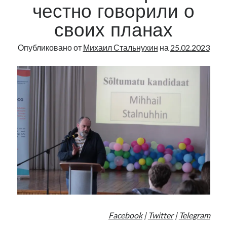
раз
честно говорили о
о
своих планах
программе
Опубликовано от
Михаил Стальнухин
на
25.02.2023
Facebook
|
Twitter
|
Telegram