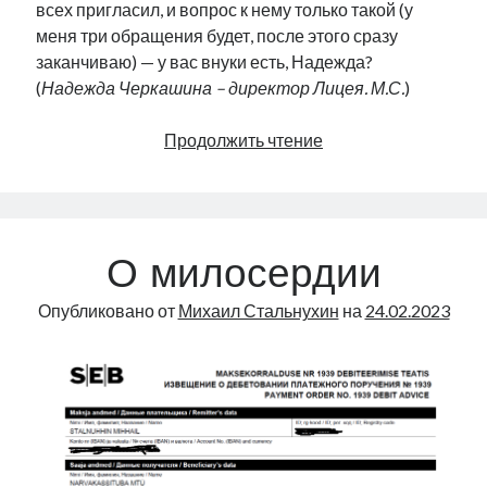
всех пригласил, и вопрос к нему только такой (у
меня три обращения будет, после этого сразу
заканчиваю) — у вас внуки есть, Надежда?
(
Надежда Черкашина – директор Лицея. М.С.
)
Если
Продолжить чтение
бы
партии
честно
говорили
О милосердии
о
своих
Опубликовано от
Михаил Стальнухин
на
24.02.2023
планах