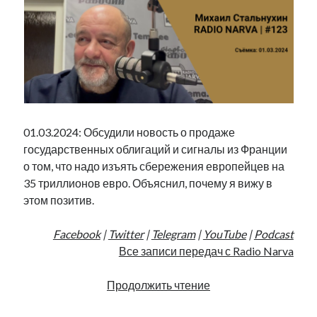
01.03.2024: Обсудили новость о продаже
государственных облигаций и сигналы из Франции
о том, что надо изъять сбережения европейцев на
35 триллионов евро. Объяснил, почему я вижу в
этом позитив.
Facebook
|
Twitter
|
Telegram
|
YouTube
|
Podcast
Все записи передач с Radio Narva
35
Продолжить чтение
триллионов