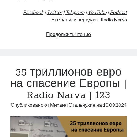
Facebook
|
Twitter
|
Telegram
|
YouTube
|
Podcast
Все записи передач с Radio Narva
Снарядов!
Продолжить чтение
На
все!
|
Radio
35 триллионов евро
Narva
|
на спасение Европы |
152
Radio Narva | 123
Опубликовано от
Михаил Стальнухин
на
10.03.2024