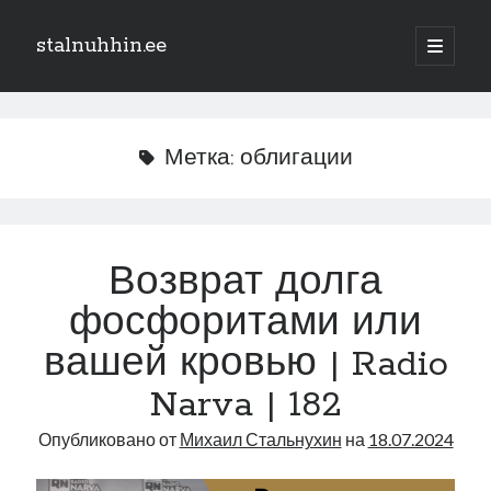
stalnuhhin.ee
отрыть
основн
Боковая
меню
Поиск
панель
Поиск
Метка:
облигации
Рубрики
В мире
Возврат долга
Интеграция
фосфоритами или
Интервью
Книга
вашей кровью | Radio
Личное
Narva | 182
Нарва и северо-восток
Обзор прессы
Опубликовано от
Михаил Стальнухин
на
18.07.2024
Образование
Парламент и правительство