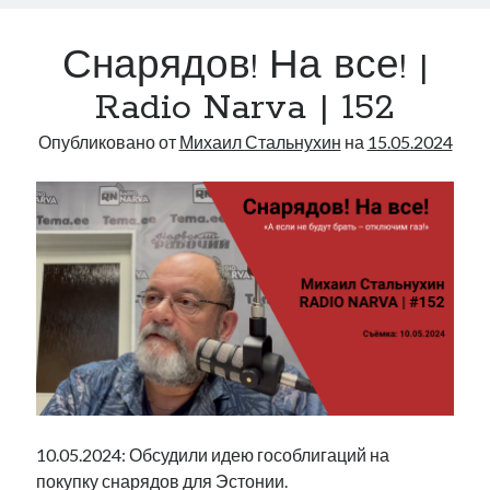
или
рийгикогу
россия
русский роман
вашей
ссср
русскоязычное образование
сми
стенограмма
Снарядов! На все! |
кровью
экономика
т.х. ильвес
фотоотчет
танк
экономика эстонии
|
эстония
Radio Narva | 152
эстонский язык
Radio
Narva
Опубликовано от
Михаил Стальнухин
на
15.05.2024
|
182
Михаил Стальнухин:
mstalnuhhin@gmail.com
Отзывы и предложения по блогу:
anton.stalnuhhin@gmail.com
10.05.2024: Обсудили идею гособлигаций на
покупку снарядов для Эстонии.