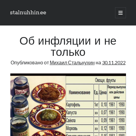
stalnuhhin.ee
отрыть
основн
Боковая
меню
Поиск
панель
Об инфляции и не
Поиск
только
Опубликовано от
Михаил Стальнухин
на
30.11.2022
Рубрики
В мире
Интеграция
Интервью
Книга
Личное
Нарва и северо-восток
Обзор прессы
Образование
Парламент и правительство