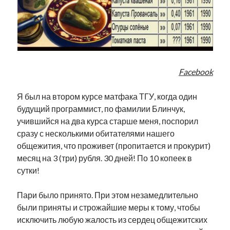
Фотографии
Экономика
Эстония и Россия
Юмор
Facebook
Метки
Я был на втором курсе матфака ТГУ, когда один
radio narva
будущий программист, по фамилии Блинчук,
takinada
андрус ансип
учившийся на два курса старше меня, поспорил
видео
ансиппиада
сразу с несколькими обитателями нашего
война
безработица
общежития, что проживет (пропитается и прокурит)
выборы
высказывание
в поисках здравого смысла
месяц на 3 (три) рубля. 30 дней! По 10 копеек в
интервью
история
евросоюз
кабинетные истории
сутки!
книга
нарва
кая каллас
маська
катри райк
образование
обучение эстонскому
Пари было принято. При этом незамедлительно
нацменьшинства
парламент
поводырь
парад клоунов
партия
были приняты и строжайшие меры к тому, чтобы
памятники
подкаст
исключить любую жалость из сердец общежитских
пресса
потеряны данные
программа