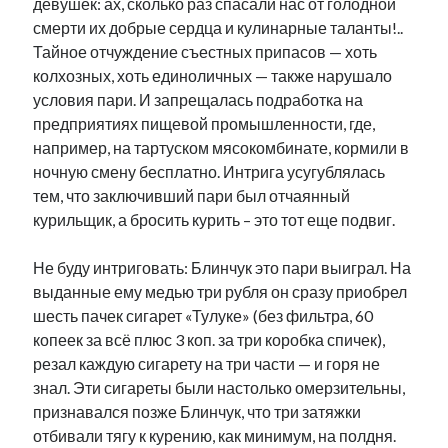
девушек: ах, сколько раз спасали нас от голодной
рийгикогу
россия
русский роман
смерти их добрые сердца и кулинарные таланты!..
ссср
русскоязычное образование
сми
стенограмма
Тайное отчуждение съестных припасов — хоть
экономика
т.х. ильвес
фотоотчет
танк
экономика эстонии
колхозных, хоть единоличных — также нарушало
эстония
эстонский язык
условия пари. И запрещалась подработка на
предприятиях пищевой промышленности, где,
например, на тартуском мясокомбинате, кормили в
ночную смену бесплатно. Интрига усугублялась
тем, что заключивший пари был отчаянный
Михаил Стальнухин:
курильщик, а бросить курить – это тот еще подвиг.
mstalnuhhin@gmail.com
Отзывы и предложения по блогу:
Не буду интриговать: Блинчук это пари выиграл. На
anton.stalnuhhin@gmail.com
выданные ему медью три рубля он сразу приобрел
шесть пачек сигарет «Тулуке» (без фильтра, 60
копеек за всё плюс 3 коп. за три коробка спичек),
резал каждую сигарету на три части — и горя не
знал. Эти сигареты были настолько омерзительны,
признавался позже Блинчук, что три затяжки
отбивали тягу к курению, как минимум, на полдня.