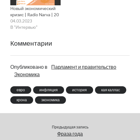
Новый экономический
кризис | Radio Narva | 20
04.03.2023
В "Интервью"
Комментарии
Опубликовано в
Парламент и правительство
Экономика
евро
инфляция
история
кая каллас
крона
экономика
Предыдущая запись
Фраза года