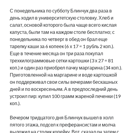
С понедельника по субботу Блинчук два раза в
день ходил в университетскую столовку. Хлеб и
салат, основой которого была чаще всего кислая
капуста, были там на каждом столе бесплатно; с
понедельника по четверг в обед он брал еще
тарелку каши за 6 копеек (6 х 17 = 1 рубль 2 коп.).
Еще в течение месяца он три раза покупал
трехкилограммовые сетки картошки (3 х 27 = 81
коп.) и один раз приобрел пачку маргарина (34 коп.).
Приготовленной на маргарине и воде картошкой
он поддерживал свои силы вечерами бескашных
дней и по воскресеньям. А в предпоследний день
устроил пир: купил 100 грамм жареной печенки (19
коп.).
Вечером тридцатого дня Блинчук вышел в холл
пятого этажа, подсел к преферансистам и молча
выложил на столик копейку. Вот, сказал он затем с