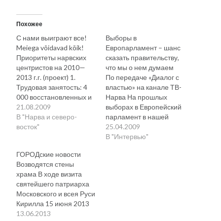
Похожее
С нами выиграют все!
Выборы в
Meiega võidavad kõik!
Европарламент – шанс
Приоритеты нарвских
сказать правительству,
центристов на 2010—
что мы о нем думаем
2013 г.г. (проект) 1.
По передаче «Диалог с
Трудовая занятость: 4
властью» на канале ТВ-
000 восстановленных и
Нарва На прошлых
новых рабочих мест со
21.08.2009
выборах в Европейский
средней зарплатой 13
В "Нарва и северо-
парламент в нашей
400 крон. В начале 2006
восток"
стране была очень
25.04.2009
года в Нарве работало
низкая явка
В "Интервью"
26 321 человек, средняя
избирателей – всего
ГОРОДские новости
зарплата составляла 5
28%. Придёт ли в этом
Возводятся стены
519 крон (данные
году больше людей?
храма В ходе визита
Налогово-таможенного
Большинство
святейшего патриарха
департамента). К концу
аналитиков полагает,
Московского и всея Руси
2007 года работающих
что явка будет ещё
Кирилла 15 июня 2013
было 29 444…
ниже, чем в прошлый
года в Нарву высокий
13.06.2013
раз, по крайней мере, в