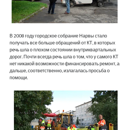
Фотографии
Экономика
Эстония и Россия
Юмор
В 2008 году городское собрание Нарвы стало
получать все больше обращений от КТ, в которых
Метки
речь шла о плохом состоянии внутриквартальных
дорог. Почти всегда речь шла о том, что у самого КТ
radio narva
нет никакой возможности финансировать ремонт, а
takinada
андрус ансип
дальше, соответственно, излагалась просьба о
видео
ансиппиада
война
безработица
помощи.
выборы
высказывание
в поисках здравого смысла
интервью
история
евросоюз
кабинетные истории
книга
нарва
кая каллас
маська
катри райк
образование
обучение эстонскому
нацменьшинства
парламент
поводырь
парад клоунов
партия
памятники
подкаст
пресса
потеряны данные
программа