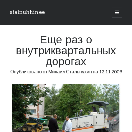
stalnuhhin.ee
отрыть
основн
Боковая
меню
Поиск
панель
Еще раз о
Поиск
внутриквартальных
дорогах
Рубрики
Опубликовано от
Михаил Стальнухин
на
12.11.2009
В мире
Интеграция
Интервью
Книга
Личное
Нарва и северо-восток
Обзор прессы
Образование
Парламент и правительство