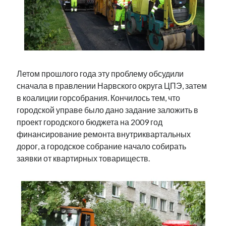
рийгикогу
россия
русский роман
ссср
русскоязычное образование
сми
стенограмма
экономика
т.х. ильвес
фотоотчет
танк
экономика эстонии
эстония
эстонский язык
Летом прошлого года эту проблему обсудили
сначала в правлении Нарвского округа ЦПЭ, затем
в коалиции горсобрания. Кончилось тем, что
городской управе было дано задание заложить в
Михаил Стальнухин:
mstalnuhhin@gmail.com
проект городского бюджета на 2009 год
Отзывы и предложения по блогу:
финансирование ремонта внутриквартальных
anton.stalnuhhin@gmail.com
дорог, а городское собрание начало собирать
заявки от квартирных товариществ.