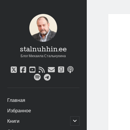
stalnuhhin.ee
Блог Михаила Стальнухина
twitter
facebook
youtube
rss
email
goodreads
podcast
spotify
telegram
Главная
Избранное
открыть
Книги
дочернее
меню