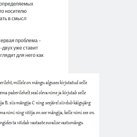
, определяемых
что носителю
кать в смысл
 Первая проблема –
о-двух уже ставит
глядит для него как