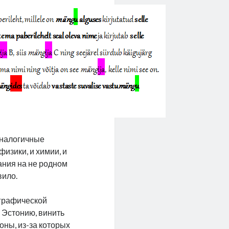
 аналогичные
изики, и химии, и
ния на не родном
вило.
ографической
 Эстонию, винить
оны, из-за которых