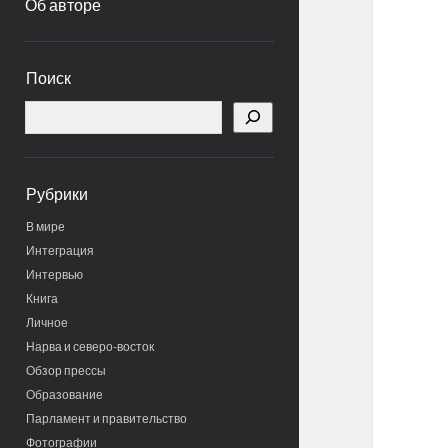
Об авторе
Боковая
Поиск
панель
Поиск
Рубрики
В мире
Интеграция
Интервью
Книга
Личное
Нарва и северо-восток
Обзор прессы
Образование
Парламент и правительство
Фотографии