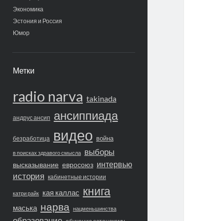
Экономика
Эстония и Россия
Юмор
Метки
radio narva
takinada
ансиппиада
андрус ансип
видео
война
безработица
выборы
в поисках здравого смысла
интервью
высказывание
евросоюз
история
кабинетные истории
книга
кая каллас
катри райк
нарва
маська
нацменьшинства
образование