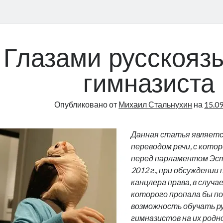
Глазами русскояз
гимназиста
Опубликовано от
Михаил Стальнухин
на
15.0
Данная статья являет
переводом речи, с кото
перед парламентом Эст
2012 г., при обсуждении
канцлера права, в случа
которого пропала бы п
возможность обучать р
гимназистов на их родн