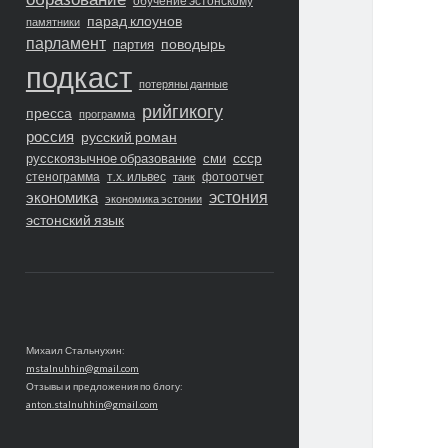
обучение эстонскому
парад клоунов
памятники
парламент
поводырь
партия
подкаст
потеряны данные
рийгикогу
пресса
программа
россия
русский роман
ссср
русскоязычное образование
сми
стенограмма
т.х. ильвес
фотоотчет
танк
экономика
эстония
экономика эстонии
эстонский язык
Михаил Стальнухин:
mstalnuhhin@gmail.com
Отзывы и предложения по блогу:
anton.stalnuhhin@gmail.com