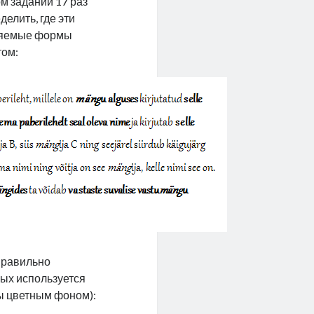
м задании 17 раз
елить, где эти
оняемые формы
том:
 правильно
орых используется
ны цветным фоном):