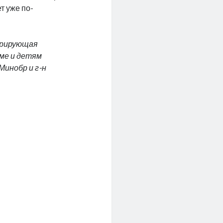
т уже по-
трирующая
ме и детям
Минобр и г-н