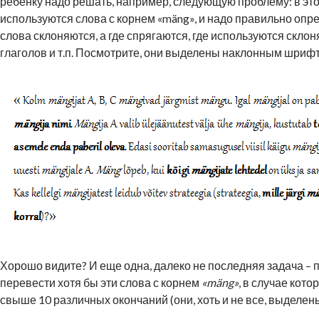
ребенку надо решать, например, следующую проблему: в это
используются слова с корнем «mäng», и надо правильно опред
слова склоняются, а где спрягаются, где используются скл
глаголов и т.п. Посмотрите, они выделены наклонным шриф
Хорошо видите? И еще одна, далеко не последняя задача –
перевести хотя бы эти слова с корнем
«mäng»
, в случае кот
свыше 10 различных окончаний (они, хоть и не все, выделе