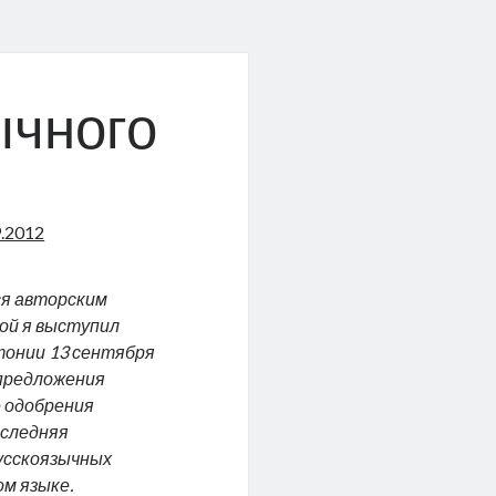
ычного
9.2012
ся авторским
рой я выступил
онии 13 сентября
 предложения
е одобрения
оследняя
усскоязычных
ом языке.