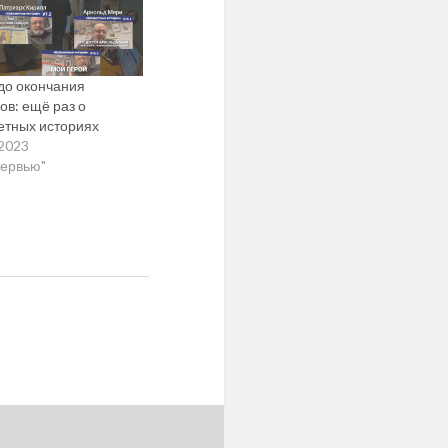
 до окончания
ов: ещё раз о
етных историях
.2023
тервью"