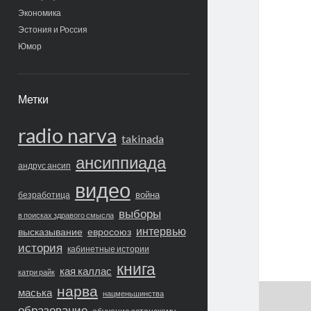
Экономика
Эстония и Россия
Юмор
Метки
radio narva
takinada
ансиппиада
андрус ансип
видео
война
безработица
выборы
в поисках здравого смысла
интервью
высказывание
евросоюз
история
кабинетные истории
книга
кая каллас
катри райк
нарва
маська
нацменьшинства
образование