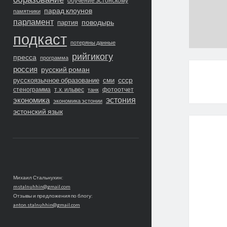
обучение эстонскому
парад клоунов
памятники
парламент
поводырь
партия
подкаст
потеряны данные
рийгикогу
пресса
программа
россия
русский роман
ссср
русскоязычное образование
сми
стенограмма
т.х. ильвес
фотоотчет
танк
экономика
эстония
экономика эстонии
эстонский язык
Михаил Стальнухин:
mstalnuhhin@gmail.com
Отзывы и предложения по блогу:
anton.stalnuhhin@gmail.com