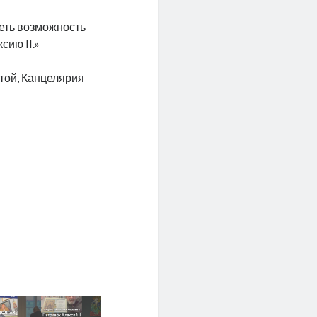
еть возможность
сию II.»
той, Канцелярия