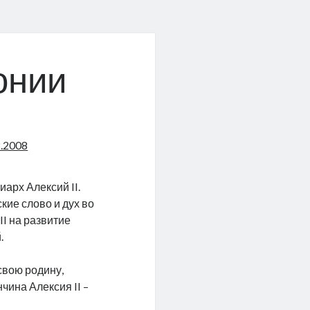
онии
2.2008
риарх Алексий
II
.
кие слово и дух во
я
II
на развитие
.
свою родину,
ончина Алексия
II
–