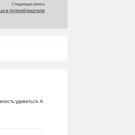
Следующая запись
ца в пулеобтекателе
жность удивиться. А