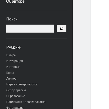
Об авторе
Боковая
Поиск
панель
Поиск
Рубрики
В мире
Интеграция
Интервью
Книга
Личное
Нарва и северо-восток
Обзор прессы
Образование
Парламент и правительство
Фотографии