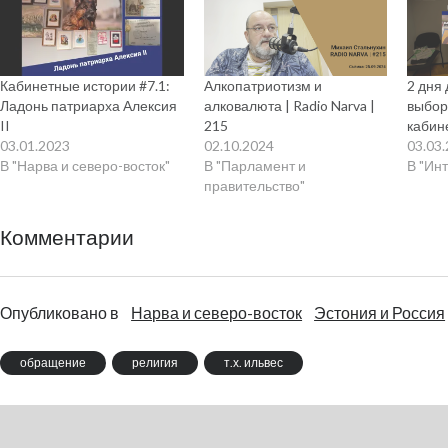
Кабинетные истории #7.1:
Алкопатриотизм и
2 дня
Ладонь патриарха Алексия
алковалюта | Radio Narva |
выбор
II
215
кабин
03.01.2023
02.10.2024
03.03
В "Нарва и северо-восток"
В "Парламент и
В "Ин
правительство"
Комментарии
Опубликовано в
Нарва и северо-восток
Эстония и Россия
обращение
религия
т.х. ильвес