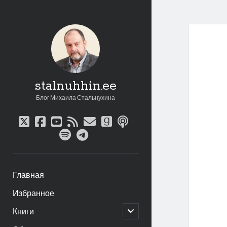
stalnuhhin.ee
Блог Михаила Стальнухина
twitter
facebook
youtube
rss
email
goodreads
podcast
spotify
telegram
Главная
Избранное
открыть
Книги
дочернее
меню