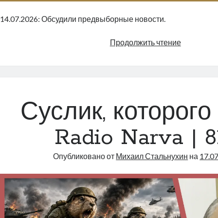
14.07.2026: Обсудили предвыборные новости.
«Ну
Продолжить чтение
что
ж,
заслушае
клоунов…
|
Суслик, которого 
Radio
Narva
Radio Narva | 8
|
813
Опубликовано от
Михаил Стальнухин
на
17.0