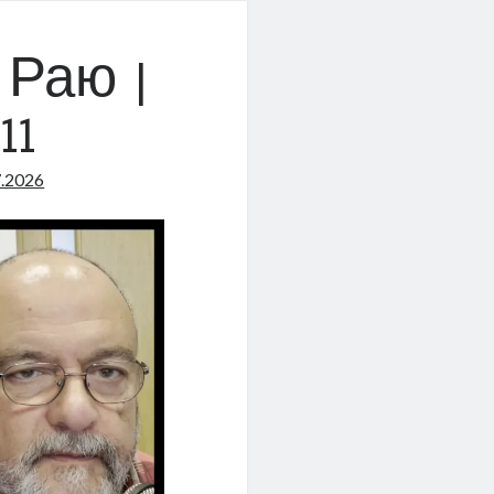
 Раю |
11
7.2026