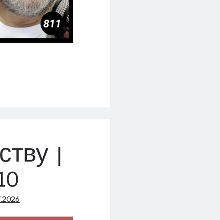
ству |
10
7.2026