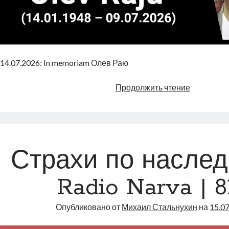
14.07.2026: In memoriam Олев Раю
In
Продолжить чтение
memoriam
Олев
Раю
|
Radio
Страхи по наслед
Narva
|
Radio Narva | 8
811
Опубликовано от
Михаил Стальнухин
на
15.0