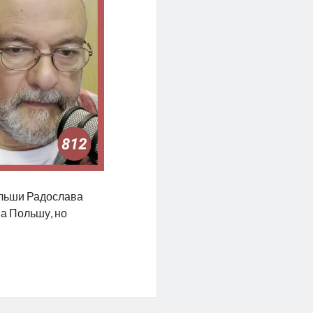
ольши Радослава
на Польшу, но