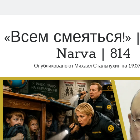
nuhhin.ee
иси
«Всем смеяться!» |
Narva | 814
Опубликовано от
Михаил Стальнухин
на
19.0