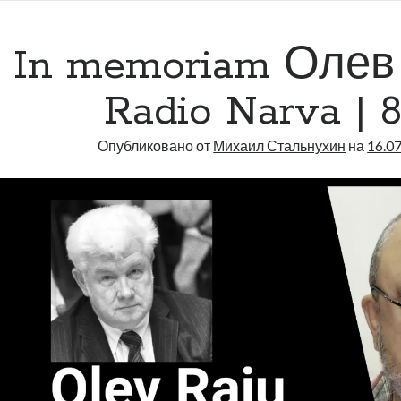
Radio
Narva
In memoriam Олев
|
812
Radio Narva | 8
Опубликовано от
Михаил Стальнухин
на
16.0