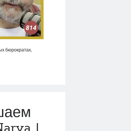
ых бюрократах,
»
ушаем
arva |