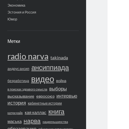
Экономика
Эстония и Россия
Юмор
Метки
radio narva
takinada
ансиппиада
андрус ансип
видео
война
безработица
выборы
в поисках здравого смысла
интервью
высказывание
евросоюз
история
кабинетные истории
книга
кая каллас
катри райк
нарва
маська
нацменьшинства
образование