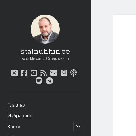
stal
Зап
stalnuhhin.ee
Блог Михаила Стальнухина
twitter
facebook
youtube
rss
email
goodreads
podcast
spotify
telegram
Главная
Избранное
открыть
Книги
дочернее
меню