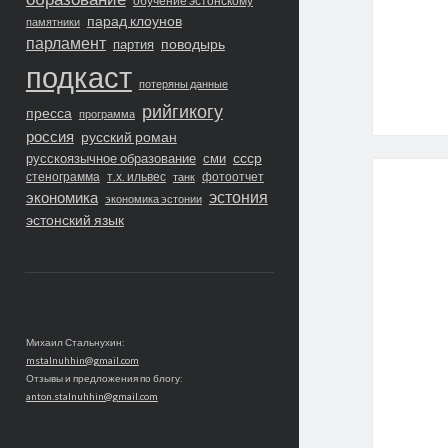
обучение эстонскому
парад клоунов
памятники
парламент
поводырь
партия
подкаст
потеряны данные
рийгикогу
пресса
программа
россия
русский роман
ссср
русскоязычное образование
сми
стенограмма
т.х. ильвес
фотоотчет
танк
экономика
эстония
экономика эстонии
эстонский язык
Михаил Стальнухин:
mstalnuhhin@gmail.com
Отзывы и предложения по блогу:
anton.stalnuhhin@gmail.com