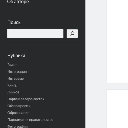
Об авторе
Боковая
Поиск
панель
Поиск
Рубрики
В мире
Интеграция
Интервью
Книга
Личное
Нарва и северо-восток
Обзор прессы
Образование
Парламент и правительство
Фотографии