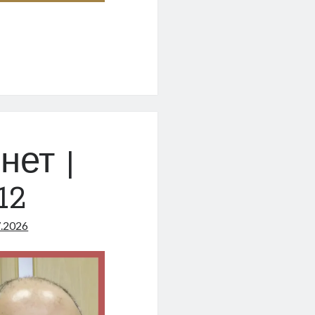
м
»
нет |
12
7.2026