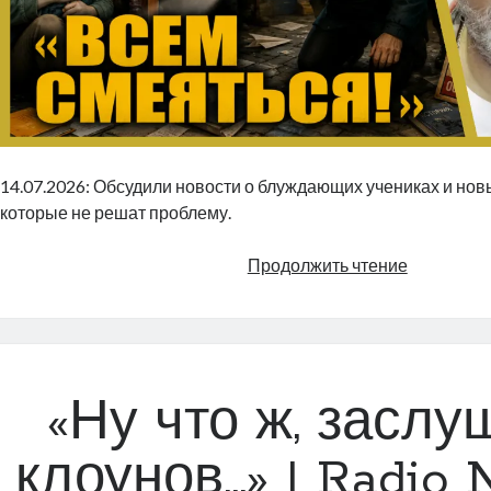
14.07.2026: Обсудили новости о блуждающих учениках и нов
которые не решат проблему.
«Всем
Продолжить чтение
смеяться!
|
Radio
Narva
|
«Ну что ж, засл
814
клоунов…» | Radio N