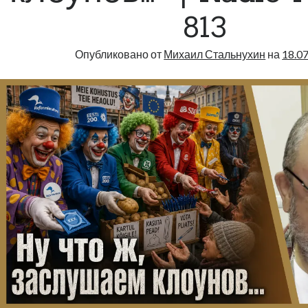
813
Опубликовано от
Михаил Стальнухин
на
18.0