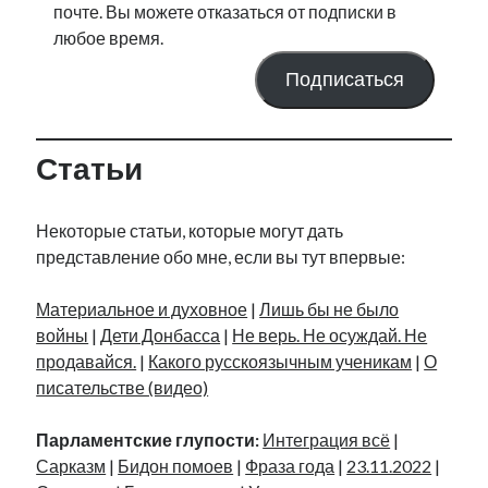
почте. Вы можете отказаться от подписки в
любое время.
Подписаться
Статьи
Некоторые статьи, которые могут дать
представление обо мне, если вы тут впервые:
Материальное и духовное
|
Лишь бы не было
войны
|
Дети Донбасса
|
Не верь. Не осуждай. Не
продавайся.
|
Какого русскоязычным ученикам
|
О
писательстве (видео)
Парламентские глупости:
Интеграция всё
|
Сарказм
|
Бидон помоев
|
Фраза года
|
23.11.2022
|