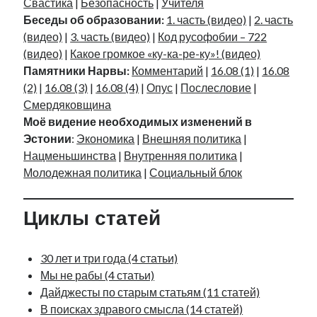
Свастика
|
Безопасность
|
Учителя
Беседы об образовании:
1. часть (видео)
|
2. часть
(видео)
|
3. часть (видео)
|
Код русофобии – 722
(видео)
|
Какое громкое «ку-ка-ре-ку»! (видео)
Памятники Нарвы:
Комментарий
|
16.08 (1)
|
16.08
(2)
|
16.08 (3)
|
16.08 (4)
|
Опус
|
Послесловие
|
Смердяковщина
Моё видение необходимых изменений в
Эстонии
:
Экономика
|
Внешняя политика
|
Нацменьшинства
|
Внутренняя политика
|
Молодежная политика
|
Социальный блок
Циклы статей
30 лет и три года (4 статьи)
Мы не рабы (4 статьи)
Дайджесты по старым статьям (11 статей)
В поисках здравого смысла (14 статей)