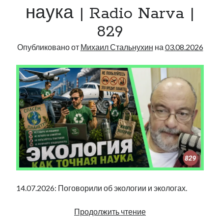
|
наука | Radio Narva |
Radio
829
Narva
|
Опубликовано от
Михаил Стальнухин
на
03.08.2026
830
14.07.2026: Поговорили об экологии и экологах.
Экология
Продолжить чтение