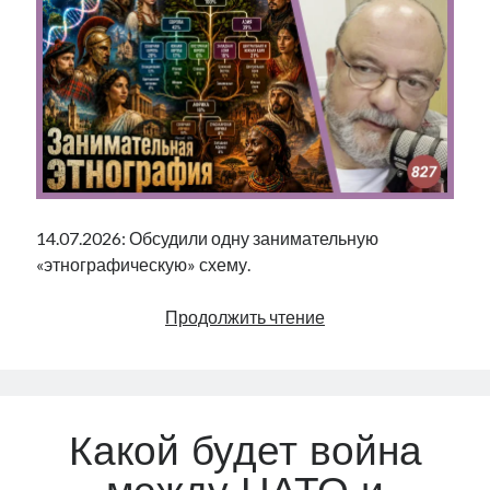
14.07.2026: Обсудили одну занимательную
«этнографическую» схему.
Занимательная
Продолжить чтение
этнография
|
Radio
Narva
Какой будет война
|
827