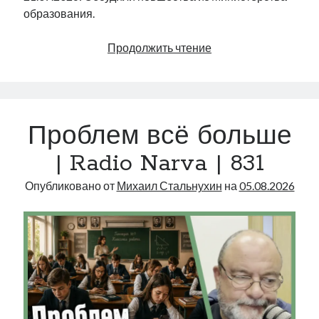
образования.
День
Продолжить чтение
волхвов
знаешь?
|
Radio
Проблем всё больше
Narva
|
| Radio Narva | 831
832
Опубликовано от
Михаил Стальнухин
на
05.08.2026