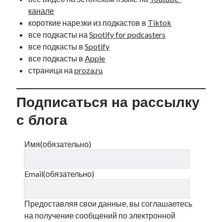
рийгикогу
россия
канале
русский роман
ссср
русскоязычное образование
короткие нарезки из подкастов в
сми
стенограмма
Tiktok
экономика
т.х. ильвес
фотоотчет
танк
экономика эстонии
все подкасты на
Spotify for podcasters
эстония
эстонский язык
все подкасты в
Spotify
все подкасты в
Apple
страница на
proza.ru
Подписаться на рассылку
Михаил Стальнухин:
mstalnuhhin@gmail.com
с блога
Отзывы и предложения по блогу:
anton.stalnuhhin@gmail.com
Имя
(обязательно)
Email
(обязательно)
Предоставляя свои данные, вы соглашаетесь
на получение сообщений по электронной