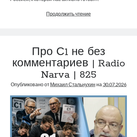
Какой
Продолжить чтение
будет
война
между
НАТО
Про С1 не без
и
Россией
комментариев | Radio
|
Narva | 825
Radio
Narva
Опубликовано от
Михаил Стальнухин
на
30.07.2026
|
826