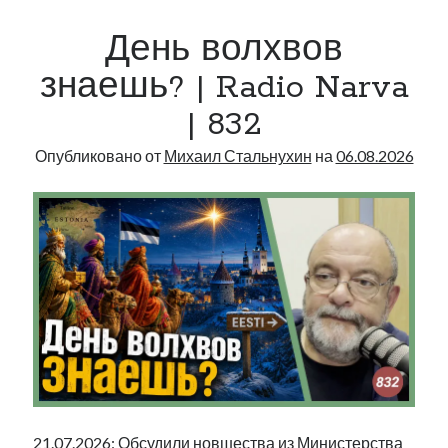
|
День волхвов
Radio
Narva
знаешь? | Radio Narva
|
| 832
833
Опубликовано от
Михаил Стальнухин
на
06.08.2026
21.07.2026: Обсудили новшества из Министерства