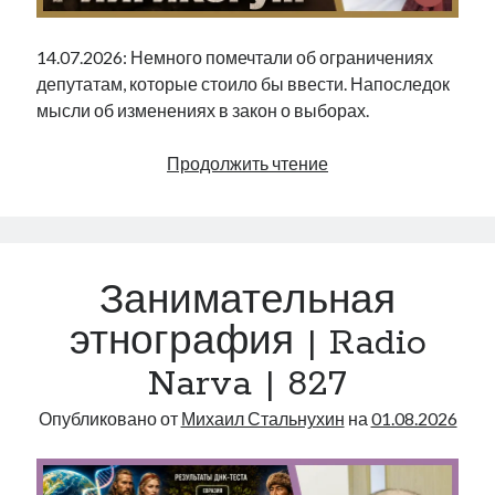
14.07.2026: Немного помечтали об ограничениях
депутатам, которые стоило бы ввести. Напоследок
мысли об изменениях в закон о выборах.
Будь
Продолжить чтение
я
депутатом
Рийгикогу…
|
Занимательная
Radio
Narva
этнография | Radio
|
Narva | 827
828
Опубликовано от
Михаил Стальнухин
на
01.08.2026