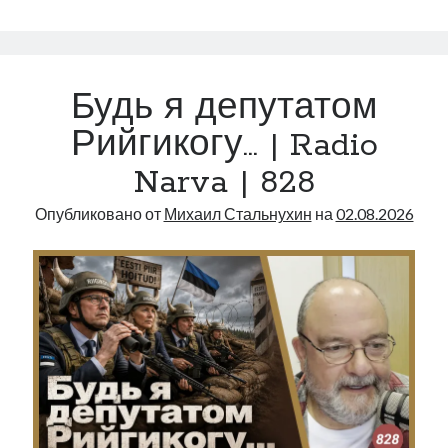
как
точная
наука
|
Будь я депутатом
Radio
Narva
Рийгикогу… | Radio
|
Narva | 828
829
Опубликовано от
Михаил Стальнухин
на
02.08.2026