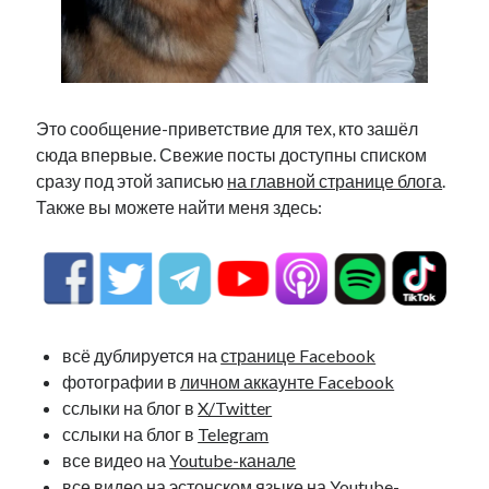
Фотографии
Экономика
Эстония и Россия
Юмор
Это сообщение-приветствие для тех, кто зашёл
сюда впервые. Свежие посты доступны списком
Метки
сразу под этой записью
на главной странице блога
.
Также вы можете найти меня здесь:
radio narva
takinada
андрус ансип
видео
ансиппиада
война
безработица
выборы
высказывание
в поисках здравого смысла
интервью
история
евросоюз
кабинетные истории
всё дублируется на
странице Facebook
книга
нарва
фотографии в
кая каллас
личном аккаунте Facebook
маська
катри райк
сслыки на блог в
X/Twitter
образование
обучение эстонскому
нацменьшинства
сслыки на блог в
Telegram
парламент
поводырь
парад клоунов
партия
памятники
все видео на
Youtube-канале
подкаст
пресса
потеряны данные
программа
все видео на эстонском языке на
Youtube-