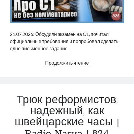
21.07.2026: Обсудили экзамен на C1, почитал
официальные требования и попробовал сделать
одно письменное задание.
Про
Продолжить чтение
С1
не
без
комментариев
Трюк реформистов:
|
Radio
надежный, как
Narva
швейцарские часы |
|
825
Radio Narva | 824