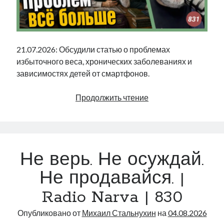
21.07.2026: Обсудили статью о проблемах
избыточного веса, хронических заболеваниях и
зависимостях детей от смартфонов.
Проблем
Продолжить чтение
всё
больше
|
Radio
Не верь. Не осуждай.
Narva
|
Не продавайся. |
831
Radio Narva | 830
Опубликовано от
Михаил Стальнухин
на
04.08.2026