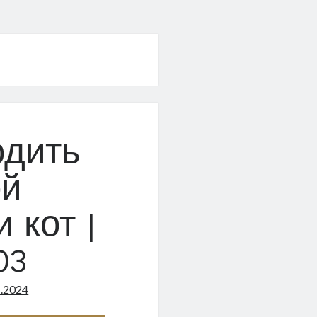
одить
ой
 кот |
03
1.2024