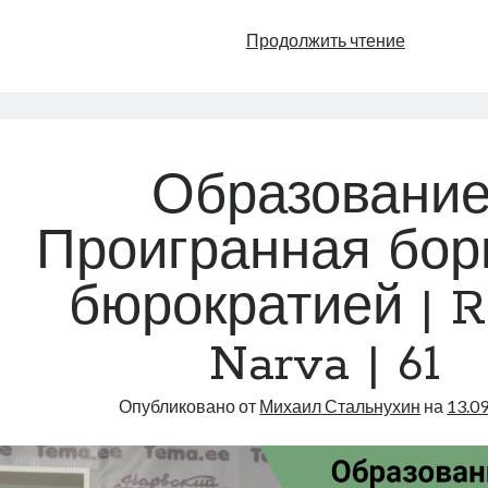
Общежит
Продолжить чтение
и
общества
Нарвы
|
Radio
Образование
Narva
|
Проигранная бор
73
бюрократией | R
Narva | 61
Опубликовано от
Михаил Стальнухин
на
13.0