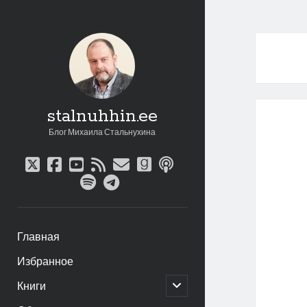
stalnuhhin.ee
Блог Михаила Стальнухина
twitter
facebook
youtube
rss
email
goodreads
podcast
spotify
telegram
Главная
Избранное
открыть
Книги
дочернее
меню