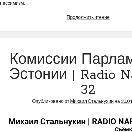
пессимизм.
Образован
Продолжить чтение
Проигран
борьба
с
бюрократ
|
Комиссии Парла
Radio
Narva
Эстонии | Radio N
|
61
32
Опубликовано от
Михаил Стальнухин
на
30.0