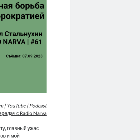
am
|
YouTube
|
Podcast
ередач с Radio Narva
ту, главный ужас
ов и мой