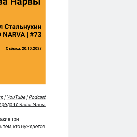
am
|
YouTube
|
Podcast
ередач с Radio Narva
акие три
 тем, кто нуждается