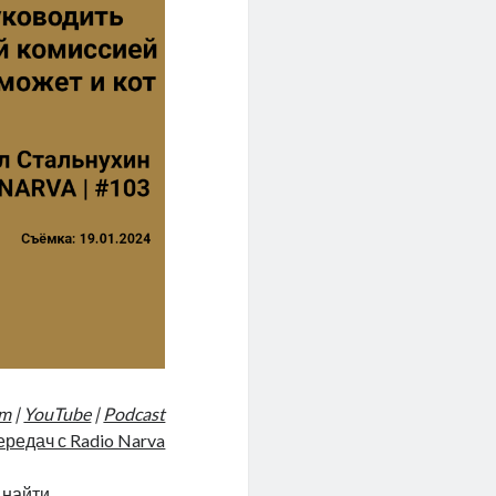
am
|
YouTube
|
Podcast
ередач с Radio Narva
е найти