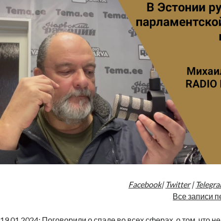
Facebook
|
Twitter
|
Telegr
Все записи п
19.01.2024: Поговорили о спаде во всех сферах, о том, что н