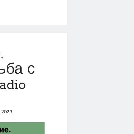
ия
.
ьба с
adio
9.2023