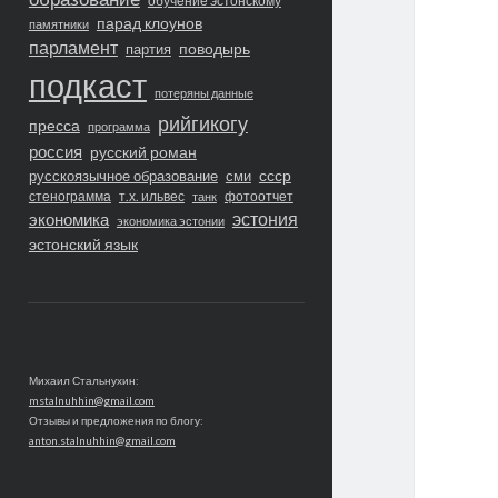
обучение эстонскому
парад клоунов
памятники
парламент
поводырь
партия
подкаст
потеряны данные
рийгикогу
пресса
программа
россия
русский роман
ссср
русскоязычное образование
сми
стенограмма
т.х. ильвес
фотоотчет
танк
экономика
эстония
экономика эстонии
эстонский язык
Михаил Стальнухин:
mstalnuhhin@gmail.com
Отзывы и предложения по блогу:
anton.stalnuhhin@gmail.com