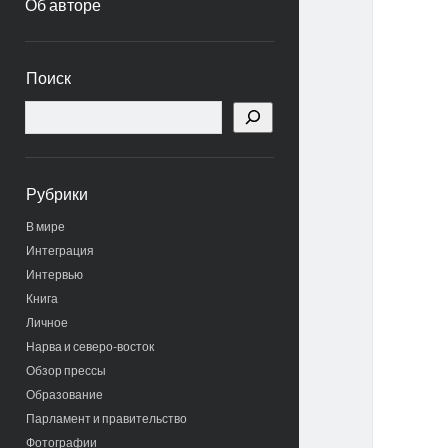
Об авторе
Боковая
Поиск
панель
Поиск
Рубрики
В мире
Интеграция
Интервью
Книга
Личное
Нарва и северо-восток
Обзор прессы
Образование
Парламент и правительство
Фотографии