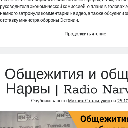
руководителя экономической комиссией, о плане в головах э
немного затронули комментарии к видео, а также обсудили
отставку министра обороны Эстонии.
В
Продолжить чтение
Эстонии
руководит
парламен
комиссие
может
Общежития и общ
и
кот
Нарвы | Radio Narv
|
Radio
Опубликовано от
Михаил Стальнухин
на
25.1
Narva
|
103