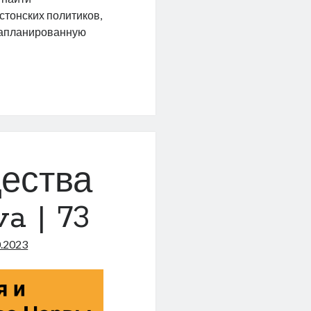
стонских политиков,
 запланированную
ь
тской
й
ества
a | 73
0.2023