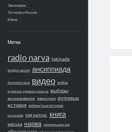
Экономика
Эстония и Россия
Юмор
Метки
radio narva
takinada
ансиппиада
андрус ансип
видео
война
безработица
выборы
в поисках здравого смысла
интервью
высказывание
евросоюз
история
кабинетные истории
книга
кая каллас
катри райк
нарва
маська
нацменьшинства
образование