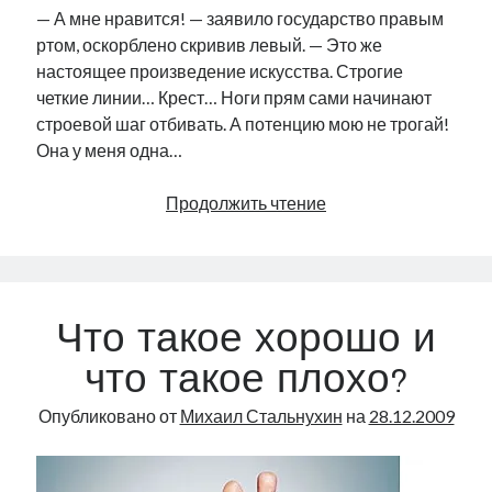
— А мне нравится! — заявило государство правым
ртом, оскорблено скривив левый. — Это же
настоящее произведение искусства. Строгие
четкие линии… Крест… Ноги прям сами начинают
строевой шаг отбивать. А потенцию мою не трогай!
Она у меня одна…
Двухголовый
Продолжить чтение
теленок
в
эсэсовских
нашивках
Что такое хорошо и
что такое плохо?
Опубликовано от
Михаил Стальнухин
на
28.12.2009