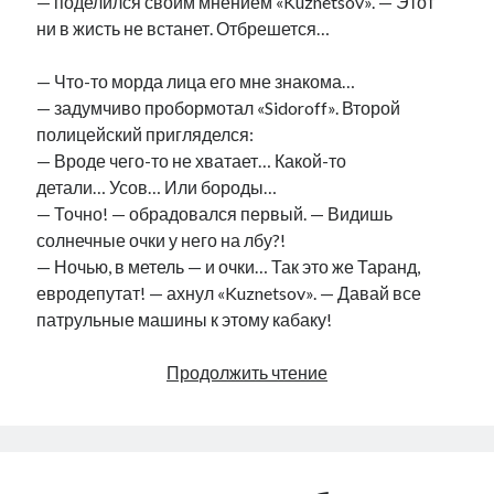
— поделился своим мнением «Kuznetsov». — Этот
ни в жисть не встанет. Отбрешется…
— Что-то морда лица его мне знакома…
— задумчиво пробормотал «Sidoroff». Второй
полицейский пригляделся:
— Вроде чего-то не хватает… Какой-то
детали… Усов… Или бороды…
— Точно! — обрадовался первый. — Видишь
солнечные очки у него на лбу?!
— Ночью, в метель — и очки… Так это же Таранд,
евродепутат! — ахнул «Kuznetsov». — Давай все
патрульные машины к этому кабаку!
Широко
Продолжить чтение
раскрытыми
глазами
(рождественская
сказка)