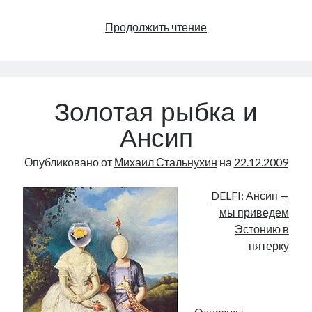
Золотая
Продолжить чтение
рыбка
и
Ансип
(продолжение)
Золотая рыбка и
Ансип
Опубликовано от
Михаил Стальнухин
на
22.12.2009
DELFI: Ансип —
мы приведем
Эстонию в
пятерку
.