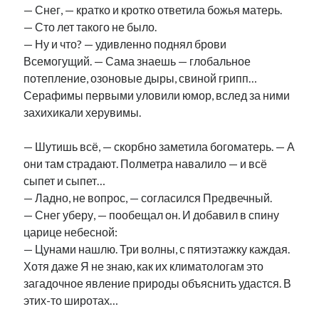
— Снег, — кратко и кротко ответила божья матерь.
— Сто лет такого не было.
— Ну и что? — удивленно поднял брови
Всемогущий. — Сама знаешь — глобальное
потепление, озоновые дыры, свиной грипп…
Серафимы первыми уловили юмор, вслед за ними
захихикали херувимы.
— Шутишь всё, — скорбно заметила богоматерь. — А
они там страдают. Полметра навалило — и всё
сыпет и сыпет…
— Ладно, не вопрос, — согласился Предвечный.
— Снег уберу, — пообещал он. И добавил в спину
царице небесной:
— Цунами нашлю. Три волны, с пятиэтажку каждая.
Хотя даже Я не знаю, как их климатологам это
загадочное явление природы объяснить удастся. В
этих-то широтах…