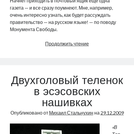
Начнет приходить в почтовый ящик еще одна
газета — и все сразу поумнеют. Мне, например,
очень интересно узнать, как будет рассуждать
правительство — на русском языке! — по поводу
Монумента Свободы.
«Перископ»
Продолжить чтение
Двухголовый теленок
в эсэсовских
нашивках
Опубликовано от
Михаил Стальнухин
на
29.12.2009
«В