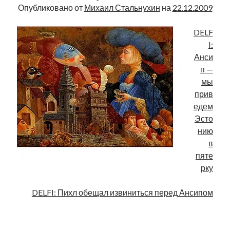
Опубликовано от
Михаил Стальнухин
на
22.12.2009
DELF
I:
Анси
п —
мы
прив
едем
Эсто
нию
в
пяте
рку
DELFI: Пихл обещал извиниться перед Ансипом
.