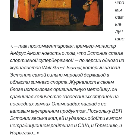
что
мы
сам
ые
луч
шие
», — так прокомментировал премьер-министр
Андрус Ансип новость о том, что Эстония стала
спортивной супердержавой — по версии одного из
журналистов Wall Street Journal, который назвал
Эстонию самой сильно мировой державой в
области зимнего спорта. Журналист в своем
блоге использовал оригинальную методику: он
сравнивал количество завоеванных страной на
последних зимних Олимпиадах наград с ее
валовым внутренним продуктом. Поскольку ВВП
Эстонии весьма мал, ей и удалось обойти в этом
нетрадиционном рейтинге и США, и Германию, и
Норвегию…»