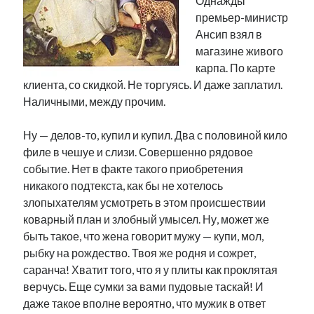
Однажды
премьер-министр
Ансип взял в
магазине живого
карпа. По карте
клиента, со скидкой. Не торгуясь. И даже заплатил.
Наличными, между прочим.
Ну — делов-то, купил и купил. Два с половиной кило
филе в чешуе и слизи. Совершенно рядовое
событие. Нет в факте такого приобретения
никакого подтекста, как бы не хотелось
злопыхателям усмотреть в этом происшествии
коварный план и злобный умысел. Ну, может же
быть такое, что жена говорит мужу — купи, мол,
рыбку на рождество. Твоя же родня и сожрет,
саранча! Хватит того, что я у плиты как проклятая
верчусь. Еще сумки за вами пудовые таскай! И
даже такое вполне вероятно, что мужик в ответ