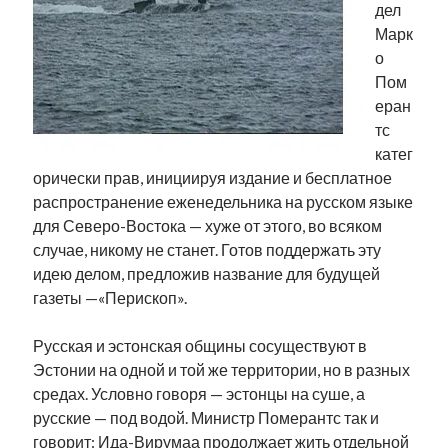
дел
Фотографии
Марк
Экономика
о
Эстония и Россия
Пом
Юмор
еран
тс
катег
Метки
орически прав, инициируя издание и бесплатное
распространение еженедельника на русском языке
radio narva
takinada
андрус ансип
для Северо-Востока — хуже от этого, во всяком
видео
случае, никому не станет. Готов поддержать эту
ансиппиада
война
безработица
идею делом, предложив название для будущей
выборы
высказывание
в поисках здравого смысла
газеты —«Перископ».
интервью
история
евросоюз
кабинетные истории
книга
нарва
Русская и эстонская общины сосуществуют в
кая каллас
маська
катри райк
Эстонии на одной и той же территории, но в разных
образование
обучение эстонскому
нацменьшинства
средах. Условно говоря — эстонцы на суше, а
парламент
поводырь
парад клоунов
партия
памятники
русские — под водой. Министр Померантс так и
подкаст
пресса
говорит: Ида-Вирумаа продолжает жить отдельной
потеряны данные
программа