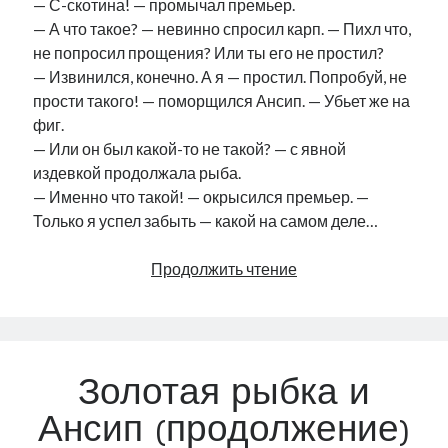
— С-скотина! — промычал премьер.
— А что такое? — невинно спросил карп. — Пихл что,
не попросил прощения? Или ты его не простил?
— Извинился, конечно. А я — простил. Попробуй, не
прости такого! — поморщился Ансип. — Убьет же на
фиг.
— Или он был какой-то не такой? — с явной
издевкой продолжала рыба.
— Именно что такой! — окрысился премьер. —
Только я успел забыть — какой на самом деле…
Золотая
Продолжить чтение
рыбка
и
Ансип
(окончание)
Золотая рыбка и
Ансип (продолжение)