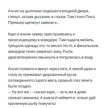
Ансип на цыпочках подошел к входной двери,
глянул, затаив дыхание, в глазок. Там стоял Пихл.
Премьер щелкнул замком и…
Карп в ванне замер, прислушиваясь к
происходящему в коридоре. Там падала мебель,
трещала одежда, кто-то месил тесто, и финальным
аккордом тонко закричал заяц. Рыба
удовлетворенно хмыкнула и погрузилась в воду.
Ансип появился минут через пять. К левой щеке и
глазу он прижимал здоровенный кусок
охлажденного сырого мяса, правый глаз лечить
было поздно.
— Ну вот же, — сказал карп, — есть же в доме
свежая свининка. А вам всё неймется, только дай
приличную рыбу помучить!