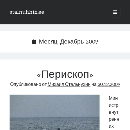
stalnuhhin.ee
отрыть
основн
Боковая
меню
Поиск
панель
Поиск
Месяц:
Декабрь 2009
Рубрики
В мире
«Перископ»
Интеграция
Опубликовано от
Михаил Стальнухин
на
30.12.2009
Интервью
Книга
Мин
Личное
истр
Нарва и северо-восток
внут
Обзор прессы
ренн
Образование
их
Парламент и правительство