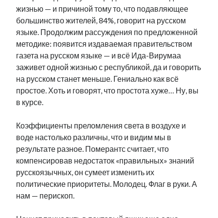
жизнью — и причиной тому то, что подавляющее
рийгикогу
россия
русский роман
большинство жителей, 84%, говорит на русском
ссср
русскоязычное образование
сми
стенограмма
экономика
языке. Продолжим рассуждения по предложенной
т.х. ильвес
фотоотчет
танк
экономика эстонии
эстония
эстонский язык
методике: появится издаваемая правительством
газета на русском языке — и всё Ида-Вирумаа
заживет одной жизнью с республикой, да и говорить
на русском станет меньше. Гениально как всё
простое. Хоть и говорят, что простота хуже… Ну, вы
в курсе.
Михаил Стальнухин:
mstalnuhhin@gmail.com
Коэффициенты преломления света в воздухе и
Отзывы и предложения по блогу:
anton.stalnuhhin@gmail.com
воде настолько различны, что и видим мы в
результате разное. Померантс считает, что
компенсировав недостаток «правильных» знаний
русскоязычных, он сумеет изменить их
политические приоритеты. Молодец. Флаг в руки. А
нам — перископ.