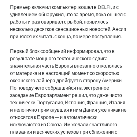
Премьер включил компьютер, вошел в DELFI, и с
удивлением обнаружил, что за время, пока он шел с
работы и разговаривал с рыбой, появилось
несколько десятков сенсационных новостей. Ансип
принялся их читать с конца, по мере поступления.
Первый блок сообщений информировал, что в
результате мощного тектонического сдвига
значительная часть Европы внезапно откололась
от материка и в настоящий момент со скоростью
океанского лайнера дрейфует в сторону Америки.
По поводу чего собравшийся на экстренное
заседание Европарламент решил, что даже чисто
технически Португалия, Испания, Франция, Италия
и нелогично примкнувшая к ним Дания уже никак не
относятся к Европе — и автоматически
исключаются из Союза. Им желали счастливого
плавания и всяческих успехов при сближении с