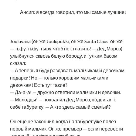
Ансип: я всегда говорил, что мы самые лучшие!
.
Jõuluvana (он же Jõulupukki, он же Santa Claus, он же
— тьфу-тьфу-тьфу, чтоб не сглазить! — Дед Мороз)
улыбнулся сквозь белую бороду, и гулким басом
сказал:
— А теперь я буду раздавать мальчикам и девочкам
подарки! Но — только хорошим мальчикам и
девочкам! Есть тут такие?
— Да-а-а! — дружно ответили мальчики и девочки.
— Молодцы! — похвалил Дед Мороз, подвигая к
себе табуретку. — А кто здесь самый смелый?
Он еще не закончил, когда на табурет уже полез
первый мальчик. Он же премьер — если перевести
«первый» на французский язык.