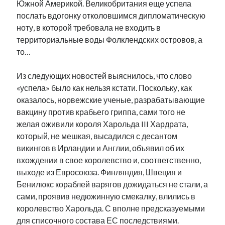
Южной Америкой. Великобритания еще успела
послать вдогонку отколовшимся дипломатическую
ноту, в которой требовала не входить в
территориальные воды Фолклендских островов, а
то…
Из следующих новостей выяснилось, что слово
«успела» было как нельзя кстати. Поскольку, как
оказалось, норвежские ученые, разрабатывающие
вакцину против крабьего гриппа, сами того не
желая оживили короля Харольда III Хардрата,
который, не мешкая, высадился с десантом
викингов в Ирландии и Англии, объявил об их
вхождении в свое королевство и, соответственно,
выходе из Евросоюза. Финляндия, Швеция и
Бенилюкс кораблей варягов дожидаться не стали, а
сами, проявив недюжинную смекалку, влились в
королевство Харольда. С вполне предсказуемыми
для списочного состава ЕС последствиями.