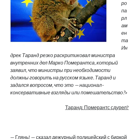
ро
па
рл
ам
ен
та
Ин
дрек Таранд резко раскритиковал министра
внутренних дел Марко Померантса, который
заявил, что министры при необходимости
должны говорить на русском языке. Таранд и
задался вопросом, что это — национал-
консервативные взгляды или помешательство?»
Таранд: Померантс сдурел?
.
— Глянь! — сказал дежурный полицейский с биркой