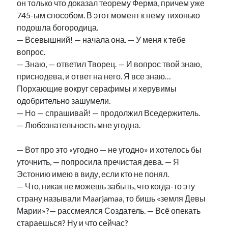
он только что доказал теорему Ферма, причем уже
745-ым способом. В этот момент к нему тихонько
подошла богородица.
— Всевышний! — начала она. — У меня к тебе
вопрос.
— Знаю, — ответил Творец. — И вопрос твой знаю,
приснодева, и ответ на него. Я все знаю…
Порхающие вокруг серафимы и херувимы
одобрительно зашумели.
— Но — спрашивай! — продолжил Вседержитель.
— Любознательность мне угодна.
— Вот про это «угодно — не угодно» и хотелось бы
уточнить, — попросила пречистая дева. — Я
Эстонию имею в виду, если кто не понял.
— Что, никак не можешь забыть, что когда-то эту
страну называли Maarjamaa, то бишь «земля Девы
Марии»?— рассмеялся Создатель. — Всё опекать
стараешься? Ну и что сейчас?