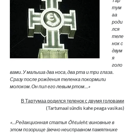
Тар
тум
аа
роди
лся
теле
нок с
двум
я
голо
вами. У малыша два носа, два рта и три глаза.
Сразу после рождения теленка покормили
молоком. Он пил его левым ртом…»
В Тартумаа родился теленок с двумя головами
(Tartumaal sündis kahe peaga vasikas)
«…Редакционная статья Õhtuleht: виновные в
этом позорище (вечно неисправном памятнике