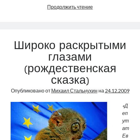
Кара
Продолжить чтение
небесная
Широко раскрытыми
глазами
(рождественская
сказка)
Опубликовано от
Михаил Стальнухин
на
24.12.2009
«Д
еп
ут
ат
Ев