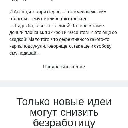
И Ансип, что характерно — тоже человеческим
голосом — ему вежливо так отвечает:
— Ты, рыба, совесть-то имей! За тебя ж такие
деньги плочены. 137 крон и 40 сентов! И это еще со
скидкой! Мало того, что дефективного какого-то
карпа подсунули, говорящего, так еще и свободу
ему подавай…
Золотая
Продолжить чтение
рыбка
и
Ансип
Только новые идеи
могут снизить
безработицу