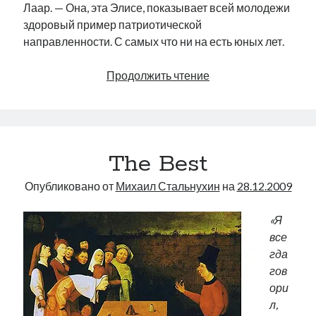
Лаар. — Она, эта Элисе, показывает всей молодежи
здоровый пример патриотической
направленности. С самых что ни на есть юных лет.
Что
Продолжить чтение
такое
хорошо
и
что
The Best
такое
плохо?
Опубликовано от
Михаил Стальнухин
на
28.12.2009
«Я
все
гда
гов
ори
л,