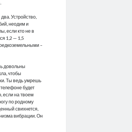
.
 два. Устройство,
бий, неодим и
, если кто не в
я 1,2 — 1,5
я редкоземельными –
сь довольны
кла, чтобы
и. Ты ведь умрешь
м телефоне будет
, если на твоем
орогу по родному
щенный свихнется,
анизма вибрации. Он