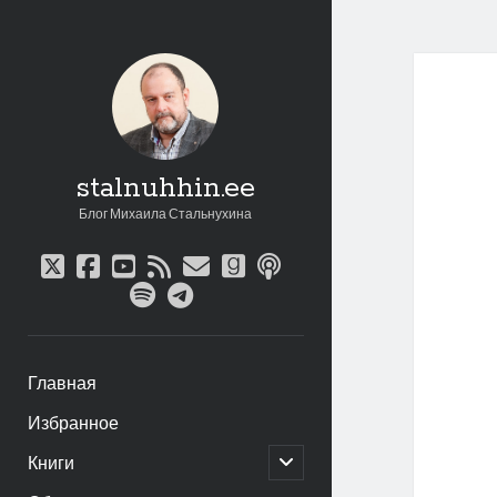
stalnuhhin.ee
Блог Михаила Стальнухина
twitter
facebook
youtube
rss
email
goodreads
podcast
spotify
telegram
Главная
Избранное
открыть
Книги
дочернее
меню