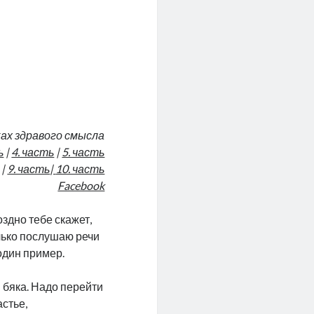
ках здравого смысла
ь
|
4. часть
|
5. часть
|
9. часть
|
10. часть
Facebook
здно тебе скажет,
олько послушаю речи
один пример.
– бяка. Надо перейти
астье,