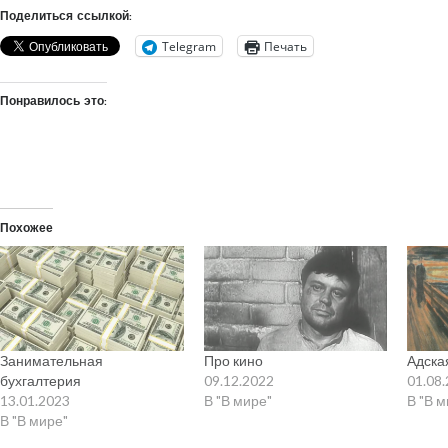
Поделиться ссылкой:
Telegram
Печать
Понравилось это:
Похожее
Занимательная
Про кино
Адска
бухгалтерия
09.12.2022
01.08
13.01.2023
В "В мире"
В "В 
В "В мире"