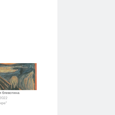
я блевотина
.2022
мире"