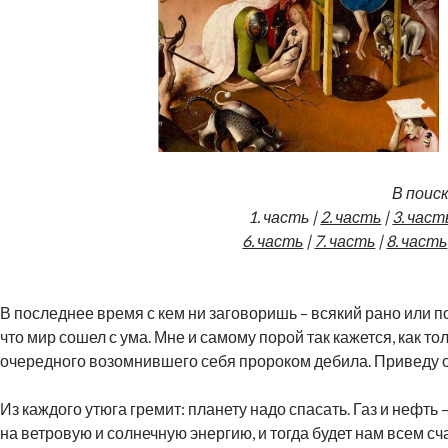
В поис
1. часть |
2. часть
|
3. част
6. часть
|
7. часть
|
8. часть
В последнее время с кем ни заговоришь – всякий рано или по
что мир сошел с ума. Мне и самому порой так кажется, как т
очередного возомнившего себя пророком дебила. Приведу 
Из каждого утюга гремит: планету надо спасать. Газ и нефть 
на ветровую и солнечную энергию, и тогда будет нам всем сч