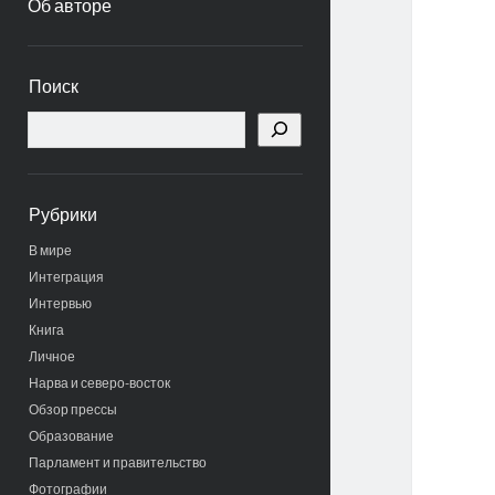
Об авторе
Боковая
Поиск
панель
Поиск
Рубрики
В мире
Интеграция
Интервью
Книга
Личное
Нарва и северо-восток
Обзор прессы
Образование
Парламент и правительство
Фотографии