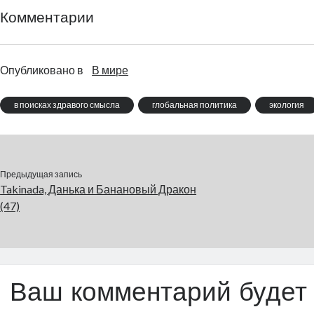
Комментарии
Опубликовано в
В мире
в поисках здравого смысла
глобальная политика
экология
Предыдущая запись
Takinada, Данька и Банановый Дракон
(47)
Ваш комментарий будет