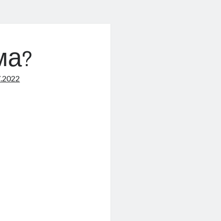
ма?
7.2022