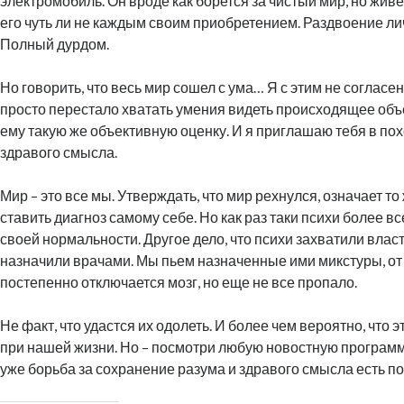
электромобиль. Он вроде как борется за чистый мир, но живет
его чуть ли не каждым своим приобретением. Раздвоение лич
Полный дурдом.
Но говорить, что весь мир сошел с ума… Я с этим не согласен
просто перестало хватать умения видеть происходящее объ
ему такую же объективную оценку. И я приглашаю тебя в пох
здравого смысла.
Мир – это все мы. Утверждать, что мир рехнулся, означает то
ставить диагноз самому себе. Но как раз таки психи более в
своей нормальности. Другое дело, что психи захватили власт
назначили врачами. Мы пьем назначенные ими микстуры, от
постепенно отключается мозг, но еще не все пропало.
Не факт, что удастся их одолеть. И более чем вероятно, что 
при нашей жизни. Но – посмотри любую новостную программ
уже борьба за сохранение разума и здравого смысла есть по