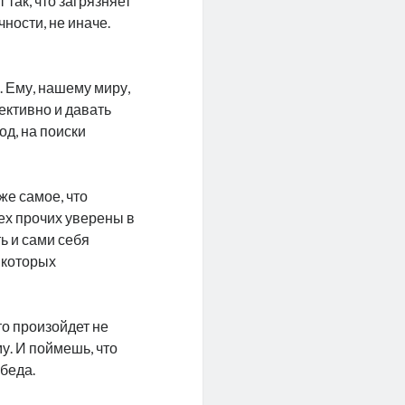
 так, что загрязняет
ности, не иначе.
. Ему, нашему миру,
ективно и давать
од, на поиски
 же самое, что
сех прочих уверены в
ь и сами себя
 которых
это произойдет не
у. И поймешь, что
беда.