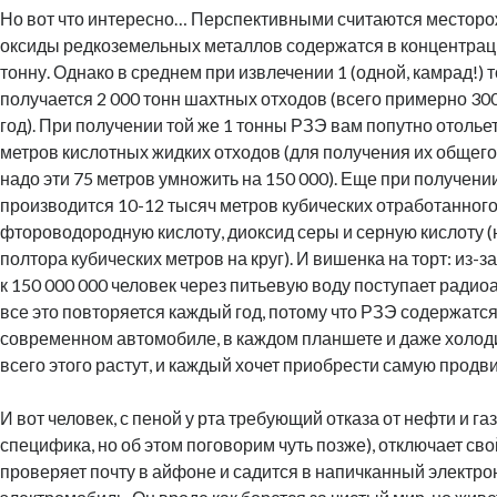
Но вот что интересно… Перспективными считаются месторо
оксиды редкоземельных металлов содержатся в концентрац
тонну. Однако в среднем при извлечении 1 (одной, камрад!)
получается 2 000 тонн шахтных отходов (всего примерно 30
год). При получении той же 1 тонны РЗЭ вам попутно отолье
метров кислотных жидких отходов (для получения их общег
надо эти 75 метров умножить на 150 000). Еще при получени
производится 10-12 тысяч метров кубических отработанного
фтороводородную кислоту, диоксид серы и серную кислоту (
полтора кубических метров на круг). И вишенка на торт: из-
к 150 000 000 человек через питьевую воду поступает радио
все это повторяется каждый год, потому что РЗЭ содержатс
современном автомобиле, в каждом планшете и даже холод
всего этого растут, и каждый хочет приобрести самую продв
И вот человек, с пеной у рта требующий отказа от нефти и газ
специфика, но об этом поговорим чуть позже), отключает сво
проверяет почту в айфоне и садится в напичканный электро