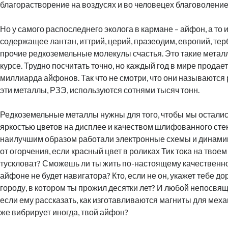
благорастворение на воздусях и во человецех благоволение
Но у самого распоследнего эколога в кармане – айфон, а то и
содержащее лантан, иттрий, церий, празеодим, европий, тер
прочие редкоземельные молекулы счастья. Это такие металлы
курсе. Трудно посчитать точно, но каждый год в мире продаетс
миллиарда айфонов. Так что не смотри, что они называютс
эти металлы, РЗЭ, используются сотнями тысяч тонн.
Редкоземельные металлы нужны для того, чтобы мы остали
яркостью цветов на дисплее и качеством шлифованного сте
наилучшим образом работали электронные схемы и динамик
от огорчения, если красный цвет в роликах Тик тока на твое
тускловат? Сможешь ли ты жить по-настоящему качественно
айфоне не будет навигатора? Кто, если не он, укажет тебе д
городу, в котором ты прожил десятки лет? И любой непосвя
если ему рассказать, как изготавливаются магниты для мех
же вибрирует иногда, твой айфон?