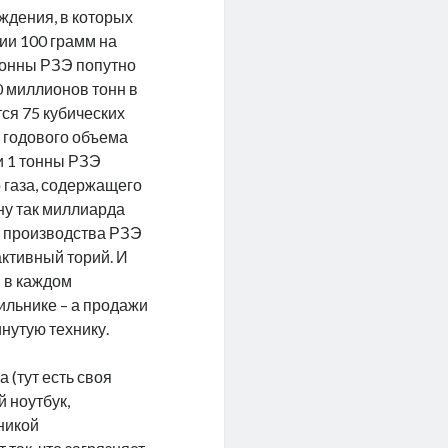
ждения, в которых
ии 100 грамм на
 тонны РЗЭ попутно
0 миллионов тонн в
тся 75 кубических
о годового объема
и 1 тонны РЗЭ
 газа, содержащего
ну так миллиарда
за производства РЗЭ
активный торий. И
я в каждом
ильнике – а продажи
инутую технику.
а (тут есть своя
й ноутбук,
никой