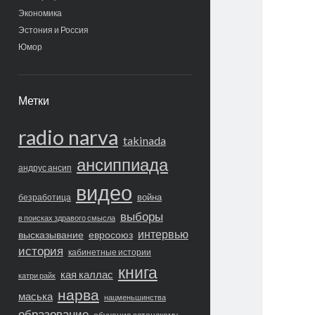
Экономика
Эстония и Россия
Юмор
Метки
radio narva
takinada
ансиппиада
андрус ансип
видео
война
безработица
выборы
в поисках здравого смысла
интервью
высказывание
евросоюз
история
кабинетные истории
книга
кая каллас
катри райк
нарва
маська
нацменьшинства
образование