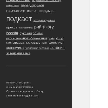
обучение эстонскому
парад клоунов
памятники
парламент
поводырь
партия
подкаст
потеряны данные
рийгикогу
пресса
программа
россия
русский роман
ссср
русскоязычное образование
сми
стенограмма
т.х. ильвес
фотоотчет
танк
экономика
эстония
экономика эстонии
эстонский язык
Михаил Стальнухин:
mstalnuhhin@gmail.com
Отзывы и предложения по блогу:
anton.stalnuhhin@gmail.com