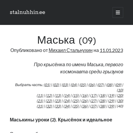
stalnuhhin.ee
отрыть
основн
Боковая
меню
Поиск
панель
Маська (09)
Поиск
Опубликовано от
Михаил Стальнухин
на
11.01.2023
Рубрики
Про крысёнка по имени Маська, первого
космонавта среди грызунов
В мире
Интеграция
Выбрать часть:
(01)
|
(02)
|
(03)
|
(04)
|
(05)
|
(06)
|
(07)
|
(08)
|
(09)
|
Интервью
(10)
Книга
(11)
|
(12)
|
(13)
|
(14)
|
(15)
|
(16)
|
(17)
|
(18)
|
(19)
|
(20)
(21)
|
(22)
|
(23)
|
(24)
|
(25)
|
(26)
|
(27)
|
(28)
|
(29)
|
(30)
Личное
(31)
|
(32)
|
(33)
|
(34)
|
(35)
|
(36)
|
(37)
|
(38)
|
(39)
| (40)
Нарва и северо-восток
Обзор прессы
Маськины уроки (2). Крысёнок и идеальное
Образование
Парламент и правительство