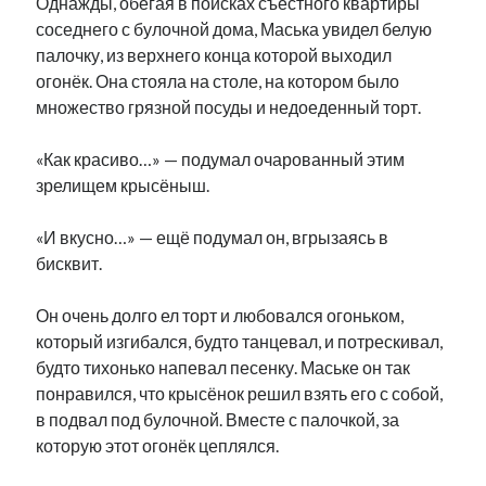
Однажды, обегая в поисках съестного квартиры
Фотографии
соседнего с булочной дома, Маська увидел белую
Экономика
палочку, из верхнего конца которой выходил
Эстония и Россия
огонёк. Она стояла на столе, на котором было
Юмор
множество грязной посуды и недоеденный торт.
«Как красиво…» — подумал очарованный этим
Метки
зрелищем крысёныш.
radio narva
«И вкусно…» — ещё подумал он, вгрызаясь в
takinada
андрус ансип
бисквит.
видео
ансиппиада
война
безработица
выборы
Он очень долго ел торт и любовался огоньком,
высказывание
в поисках здравого смысла
который изгибался, будто танцевал, и потрескивал,
интервью
история
евросоюз
кабинетные истории
будто тихонько напевал песенку. Маське он так
книга
нарва
кая каллас
маська
катри райк
понравился, что крысёнок решил взять его с собой,
образование
обучение эстонскому
нацменьшинства
в подвал под булочной. Вместе с палочкой, за
парламент
поводырь
парад клоунов
партия
памятники
которую этот огонёк цеплялся.
подкаст
пресса
потеряны данные
программа