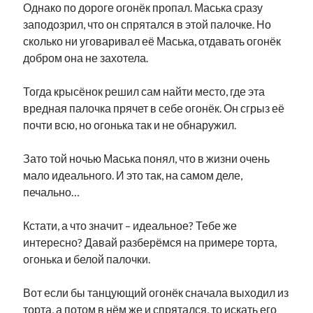
Однако по дороге огонёк пропал. Маська сразу
рийгикогу
россия
русский роман
заподозрил, что он спрятался в этой палочке. Но
ссср
русскоязычное образование
сми
стенограмма
сколько ни уговаривал её Маська, отдавать огонёк
экономика
т.х. ильвес
фотоотчет
танк
экономика эстонии
добром она не захотела.
эстония
эстонский язык
Тогда крысёнок решил сам найти место, где эта
вредная палочка прячет в себе огонёк. Он сгрыз её
почти всю, но огонька так и не обнаружил.
Михаил Стальнухин:
Зато той ночью Маська понял, что в жизни очень
mstalnuhhin@gmail.com
мало идеального. И это так, на самом деле,
Отзывы и предложения по блогу:
печально…
anton.stalnuhhin@gmail.com
Кстати, а что значит – идеальное? Тебе же
интересно? Давай разберёмся на примере торта,
огонька и белой палочки.
Вот если бы танцующий огонёк сначала выходил из
торта, а потом в нём же и спрятался, то искать его