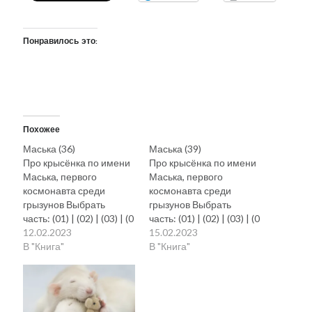
Понравилось это:
Похожее
Маська (36)
Маська (39)
Про крысёнка по имени
Про крысёнка по имени
Маська, первого
Маська, первого
космонавта среди
космонавта среди
грызунов Выбрать
грызунов Выбрать
часть: (01) | (02) | (03) | (0
часть: (01) | (02) | (03) | (0
4) | (05) | (06) | (07) | (08) |
12.02.2023
4) | (05) | (06) | (07) | (08) |
15.02.2023
(09) | (10)
В "Книга"
(09) | (10)
В "Книга"
(11) | (12) | (13) | (14) | (15
(11) | (12) | (13) | (14) | (15
) | (16) | (17) | (18) | (19) | (
) | (16) | (17) | (18) | (19) | (
20)
20)
(21) | (22) | (23) | (24) | (25
(21) | (22) | (23) | (24) | (25