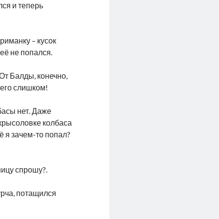
лся и теперь
приманку – кусок
неё не попался.
От Балды, конечно,
него слишком!
басы нет. Даже
в крысоловке колбаса
её я зачем-то попал?
ницу спрошу?.
урча, потащился