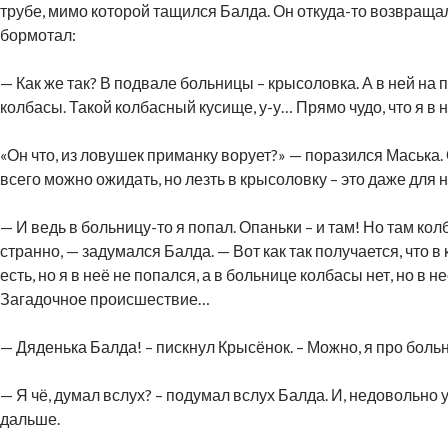
трубе, мимо которой тащился Балда. Он откуда-то возвраща
бормотал:
— Как же так? В подвале больницы – крысоловка. А в ней на 
колбасы. Такой колбасный кусище, у-у… Прямо чудо, что я в 
«Он что, из ловушек приманку ворует?» — поразился Маська. 
всего можно ожидать, но лезть в крысоловку – это даже для 
— И ведь в больницу-то я попал. Опаньки – и там! Но там кол
странно, — задумался Балда. — Вот как так получается, что 
есть, но я в неё не попался, а в больнице колбасы нет, но в н
Загадочное происшествие…
— Дяденька Балда! – пискнул Крысёнок. – Можно, я про боль
— Я чё, думал вслух? – подумал вслух Балда. И, недовольно 
дальше.