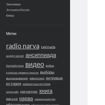
Экономика
Эстония и Россия
Юмор
Метки
radio narva
takinada
ансиппиада
андрус ансип
видео
война
безработица
выборы
в поисках здравого смысла
интервью
высказывание
евросоюз
история
кабинетные истории
книга
кая каллас
катри райк
нарва
маська
нацменьшинства
образование