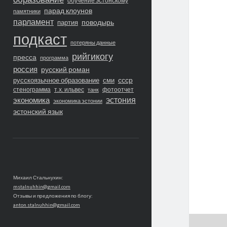
обучение эстонскому
парад клоунов
памятники
парламент
поводырь
партия
подкаст
потеряны данные
рийгикогу
пресса
программа
россия
русский роман
ссср
русскоязычное образование
сми
стенограмма
т.х. ильвес
фотоотчет
танк
экономика
эстония
экономика эстонии
эстонский язык
Михаил Стальнухин:
mstalnuhhin@gmail.com
Отзывы и предложения по блогу:
anton.stalnuhhin@gmail.com