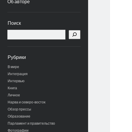
Об авторе
Боковая
Поиск
панель
Поиск
Рубрики
В мире
Интеграция
Интервью
Книга
Личное
Нарва и северо-восток
Обзор прессы
Образование
Парламент и правительство
Фотографии