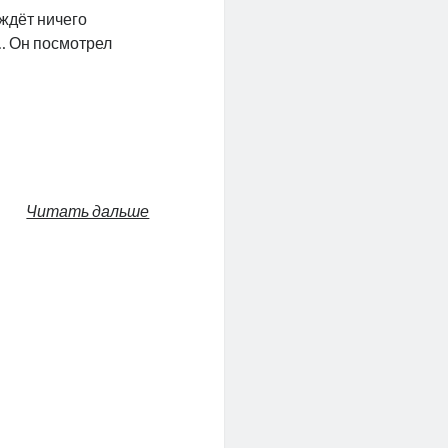
 ждёт ничего
о… Он посмотрел
Читать дальше