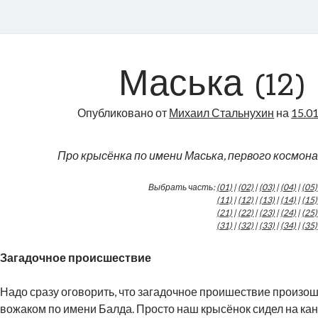
Маська (12)
Опубликовано от
Михаил Стальнухин
на
15.0
Про крысёнка по имени Маська, первого космон
Выбрать часть:
(01)
|
(02)
|
(03)
|
(04)
|
(05)
(11)
|
(12)
|
(13)
|
(14)
|
(15)
(21)
|
(22)
|
(23)
|
(24)
|
(25)
(31)
|
(32)
|
(33)
|
(34)
|
(35)
Загадочное происшествие
Надо сразу оговорить, что загадочное проишествие произошл
вожаком по имени Балда. Просто наш крысёнок сидел на к