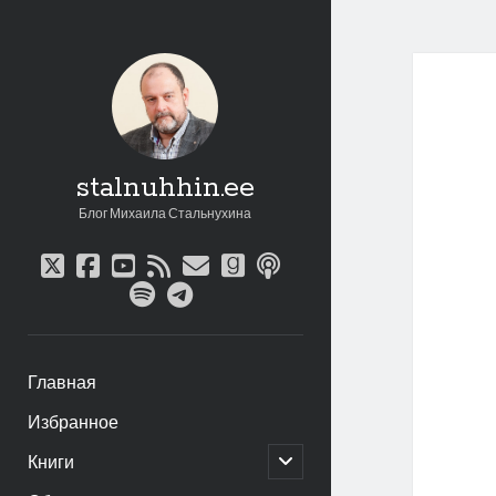
stalnuhhin.ee
Блог Михаила Стальнухина
twitter
facebook
youtube
rss
email
goodreads
podcast
spotify
telegram
Главная
Избранное
открыть
Книги
дочернее
меню