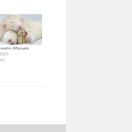
 книги «Маська»
.2023
га"