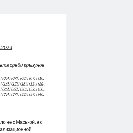
1.2023
авта среди грызунов
|
(06)
|
(07)
|
(08)
|
(09)
|
(10)
|
(16)
|
(17)
|
(18)
|
(19)
|
(20)
|
(26)
|
(27)
|
(28)
|
(29)
|
(30)
|
(36)
|
(37)
|
(38)
|
(39)
| (40)
о не с Маськой, а с
анализационной