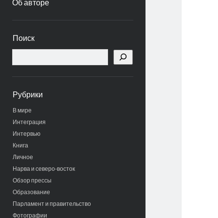
Об авторе
Боковая
Поиск
панель
Поиск
Рубрики
В мире
Интеграция
Интервью
Книга
Личное
Нарва и северо-восток
Обзор прессы
Образование
Парламент и правительство
Фотографии