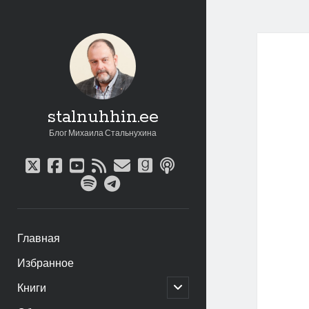
stalnuhhin.ee
Блог Михаила Стальнухина
twitter
facebook
youtube
rss
email
goodreads
podcast
spotify
telegram
Главная
Избранное
открыть
Книги
дочернее
меню