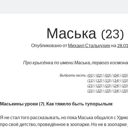
Маська (23)
Опубликовано от
Михаил Стальнухин
на
28.0
Про крысёнка по имени Маська, первого космон
Выбрать часть:
(01)
|
(02)
|
(03)
|
(04)
|
(05)
(11)
|
(12)
|
(13)
|
(14)
|
(15)
(21)
|
(22)
|
(23)
|
(24)
|
(25)
(31)
|
(32)
|
(33)
|
(34)
|
(35)
Маськины уроки (7). Как тяжело быть тупорылым
Я не стал того рассказывать, но пока Маська общался с Удик
про своё детство, проведённое в зоопарке. Но не в зоопарке д