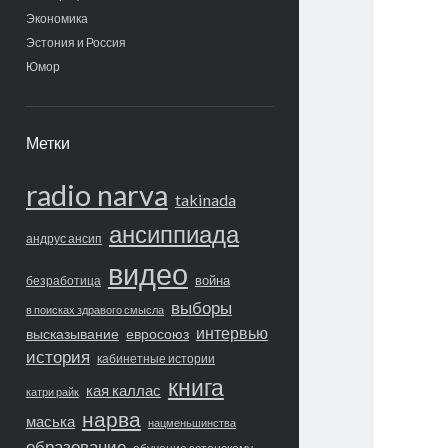
Экономика
Эстония и Россия
Юмор
Метки
radio narva
takinada
ансиппиада
андрус ансип
видео
война
безработица
выборы
в поисках здравого смысла
интервью
высказывание
евросоюз
история
кабинетные истории
книга
кая каллас
катри райк
нарва
маська
нацменьшинства
образование