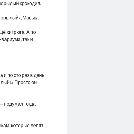
упорылый крокодил.
порылый», Маська.
щё хитрюга. А по
квариума, так и
 и по сто раз в день
ылый!» Просто он
 — подумал тогда
ичкам, которые лепят