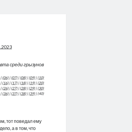
1.2023
авта среди грызунов
|
(06)
|
(07)
|
(08)
|
(09)
|
(10)
|
(16)
|
(17)
|
(18)
|
(19)
|
(20)
|
(26)
|
(27)
|
(28)
|
(29)
|
(30)
|
(36)
|
(37)
|
(38)
|
(39)
| (40)
ом, тот поведал ему
ело, а в том, что