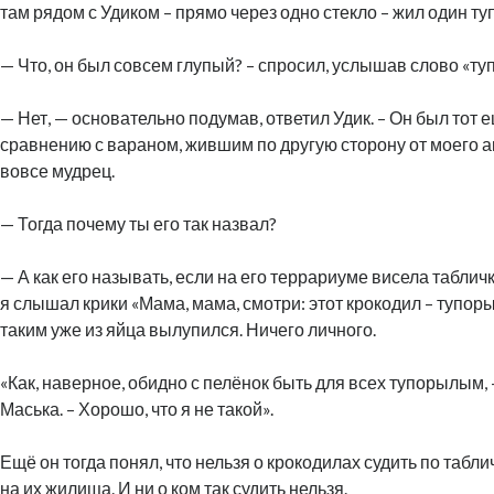
там рядом с Удиком – прямо через одно стекло – жил один т
— Что, он был совсем глупый? – спросил, услышав слово «ту
— Нет, — основательно подумав, ответил Удик. – Он был тот е
сравнению с вараном, жившим по другую сторону от моего а
вовсе мудрец.
— Тогда почему ты его так назвал?
— А как его называть, если на его террариуме висела табличка
я слышал крики «Мама, мама, смотри: этот крокодил – тупор
таким уже из яйца вылупился. Ничего личного.
«Как, наверное, обидно с пелёнок быть для всех тупорылым,
Маська. – Хорошо, что я не такой».
Ещё он тогда понял, что нельзя о крокодилах судить по табл
на их жилища. И ни о ком так судить нельзя.