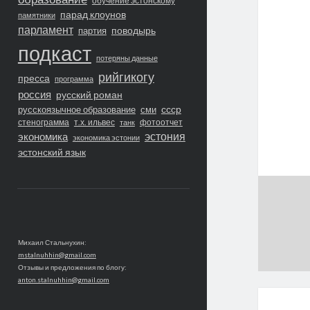
обучение эстонскому
парад клоунов
памятники
парламент
поводырь
партия
подкаст
потеряны данные
рийгикогу
пресса
программа
россия
русский роман
ссср
русскоязычное образование
сми
стенограмма
т.х. ильвес
фотоотчет
танк
экономика
эстония
экономика эстонии
эстонский язык
Михаил Стальнухин:
mstalnuhhin@gmail.com
Отзывы и предложения по блогу:
anton.stalnuhhin@gmail.com