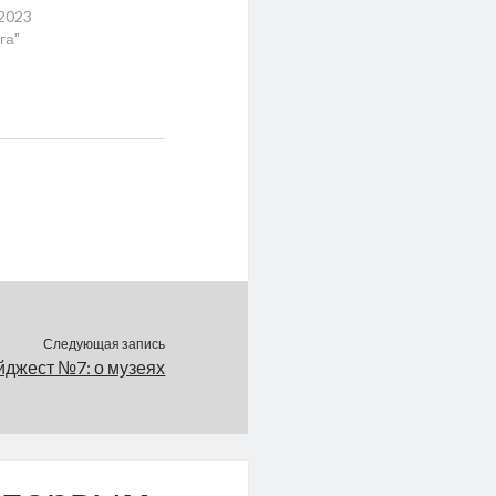
.2023
га"
Следующая запись
джест №7: о музеях