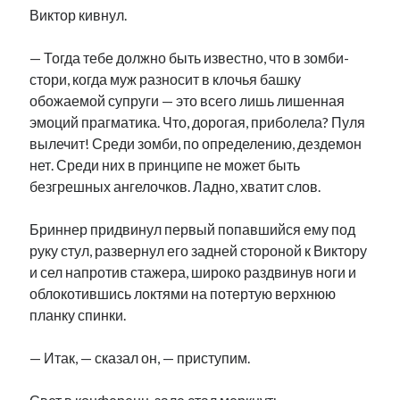
Виктор кивнул.
— Тогда тебе должно быть известно, что в зомби-
стори, когда муж разносит в клочья башку
обожаемой супруги — это всего лишь лишенная
эмоций прагматика. Что, дорогая, приболела? Пуля
вылечит! Среди зомби, по определению, дездемон
нет. Среди них в принципе не может быть
безгрешных ангелочков. Ладно, хватит слов.
Бриннер придвинул первый попавшийся ему под
руку стул, развернул его задней стороной к Виктору
и сел напротив стажера, широко раздвинув ноги и
облокотившись локтями на потертую верхнюю
планку спинки.
— Итак, — сказал он, — приступим.