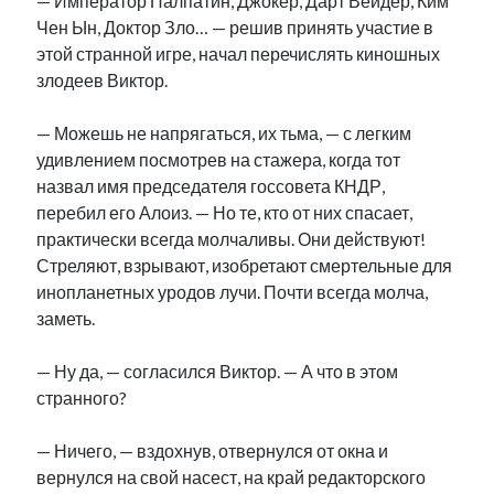
— Император Палпатин, Джокер, Дарт Вейдер, Ким
Чен Ын, Доктор Зло… — решив принять участие в
этой странной игре, начал перечислять киношных
злодеев Виктор.
— Можешь не напрягаться, их тьма, — с легким
удивлением посмотрев на стажера, когда тот
назвал имя председателя госсовета КНДР,
перебил его Алоиз. — Но те, кто от них спасает,
практически всегда молчаливы. Они действуют!
Стреляют, взрывают, изобретают смертельные для
инопланетных уродов лучи. Почти всегда молча,
заметь.
— Ну да, — согласился Виктор. — А что в этом
странного?
— Ничего, — вздохнув, отвернулся от окна и
вернулся на свой насест, на край редакторского