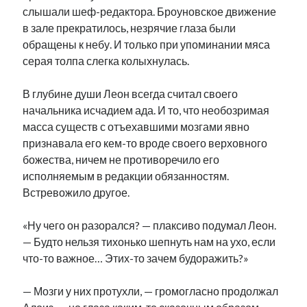
слышали шеф-редактора. Броуновское движение
в зале прекратилось, незрячие глаза были
обращены к небу. И только при упоминании мяса
серая толпа слегка колыхнулась.
В глубине души Леон всегда считал своего
начальника исчадием ада. И то, что необозримая
масса существ с отъехавшими мозгами явно
признавала его кем-то вроде своего верховного
божества, ничем не противоречило его
исполняемым в редакции обязанностям.
Встревожило другое.
«Ну чего он разорался? — плаксиво подумал Леон.
— Будто нельзя тихонько шепнуть нам на ухо, если
что-то важное… Этих-то зачем будоражить?»
— Мозги у них протухли, — громогласно продолжал