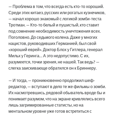
— Проблема в том, что всегда есть кто-то хороший.
Среди этих китаез, русских или рогатых кузнечиков,
— начал хорошо знакомый с логикой зомби-теста
Тротман. — Кто-то белый и пушистый, кто ставит
под сомнение необходимость уничтожения всех.
Поголовно. До седьмого колена. Даже у многих
нацистов, руководивших Германией, был свой
«хороший еврей». Доктор Блох у Гитлера, генерал
Мильх у Геринга… А это недопустимо. С их,
разумеется, точки зрения, не нашей. Так ведь? —
слегка заискивающе обратился он к Бриннеру.
— И тогда, — проникновенно продолжил шеф-
редактор, — вступают в дело те же фильмы о зомби.
Их насмотревшись, рядовой обыватель вроде бы и
понимает разумом, что на экране кривлялись всего
лишь загримированные статисты, но на
ментальном уровне уже готов встретиться с