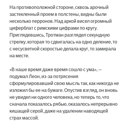
На противоположной стороне, сквозь арочный
застекленный проем в полстены, видны были
несколько перронов. Над аркой висел огромный
циферблат с римскими цифрами по кругу.
Приглядевшись, Тротман разглядел секундную
стрелку, которая то сдвигалась на одно деление, то
с несусветной скоростью делала круг, то замирала
на месте.
«В наше время даже время сошло с ума», —
подумал Леон, из-за потрясения
сформулировавший свою мысль так, как никогда не
изложил бы ее на бумаге. Опустив взгляд, он вновь
не увидел ни одного человека, но теперь то, что
сначала показалось рябью, оказалось непрерывно
кишащей серой, даже на удалении наводящей
страх массой.