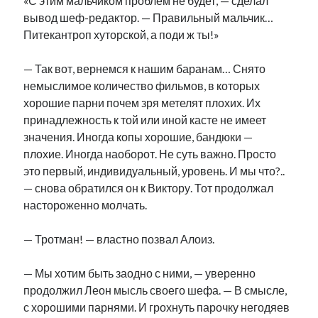
«С этим мальчиком проблем не будет, — сделал
вывод шеф-редактор. — Правильный мальчик…
Питекантроп хуторской, а поди ж ты!»
— Так вот, вернемся к нашим баранам… Снято
немыслимое количество фильмов, в которых
хорошие парни почем зря метелят плохих. Их
принадлежность к той или иной касте не имеет
значения. Иногда копы хорошие, бандюки —
плохие. Иногда наоборот. Не суть важно. Просто
это первый, индивидуальный, уровень. И мы что?..
— снова обратился он к Виктору. Тот продолжал
настороженно молчать.
— Тротман! — властно позвал Алоиз.
— Мы хотим быть заодно с ними, — уверенно
продолжил Леон мысль своего шефа. — В смысле,
с хорошими парнями. И грохнуть парочку негодяев