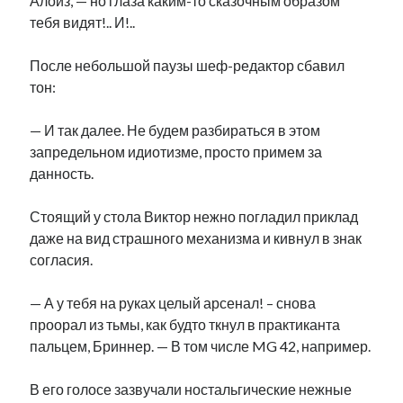
Алоиз, — но глаза каким-то сказочным образом
тебя видят!.. И!..
После небольшой паузы шеф-редактор сбавил
тон:
— И так далее. Не будем разбираться в этом
запредельном идиотизме, просто примем за
данность.
Стоящий у стола Виктор нежно погладил приклад
даже на вид страшного механизма и кивнул в знак
согласия.
— А у тебя на руках целый арсенал! – снова
проорал из тьмы, как будто ткнул в практиканта
пальцем, Бриннер. — В том числе MG 42, например.
В его голосе зазвучали ностальгические нежные