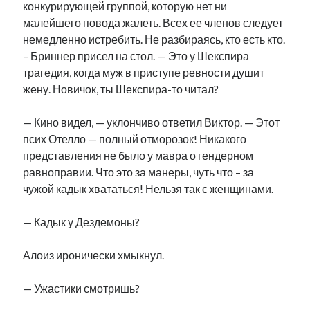
конкурирующей группой, которую нет ни
малейшего повода жалеть. Всех ее членов следует
немедленно истребить. Не разбираясь, кто есть кто.
– Бриннер присел на стол. — Это у Шекспира
трагедия, когда муж в приступе ревности душит
жену. Новичок, ты Шекспира-то читал?
— Кино видел, — уклончиво ответил Виктор. — Этот
псих Отелло — полный отморозок! Никакого
представления не было у мавра о гендерном
равноправии. Что это за манеры, чуть что – за
чужой кадык хвататься! Нельзя так с женщинами.
— Кадык у Дездемоны?
Алоиз иронически хмыкнул.
— Ужастики смотришь?