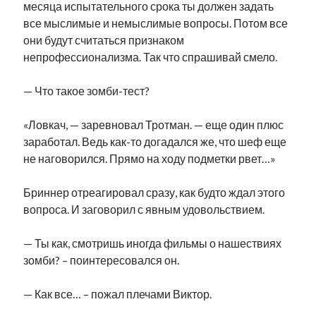
месяца испытательного срока ты должен задать
рийгикогу
россия
русский роман
все мыслимые и немыслимые вопросы. Потом все
ссср
русскоязычное образование
сми
стенограмма
они будут считаться признаком
экономика
т.х. ильвес
фотоотчет
танк
экономика эстонии
непрофессионализма. Так что спрашивай смело.
эстония
эстонский язык
— Что такое зомби-тест?
«Ловкач, — заревновал Тротман. — еще один плюс
заработал. Ведь как-то догадался же, что шеф еще
Михаил Стальнухин:
не наговорился. Прямо на ходу подметки рвет…»
mstalnuhhin@gmail.com
Отзывы и предложения по блогу:
anton.stalnuhhin@gmail.com
Бриннер отреагировал сразу, как будто ждал этого
вопроса. И заговорил с явным удовольствием.
— Ты как, смотришь иногда фильмы о нашествиях
зомби? – поинтересовался он.
— Как все… – пожал плечами Виктор.