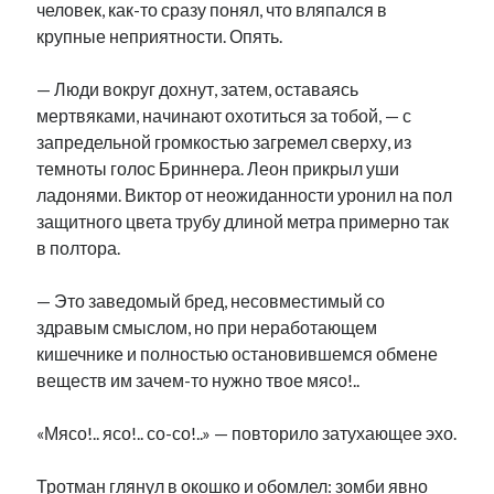
человек, как-то сразу понял, что вляпался в
крупные неприятности. Опять.
— Люди вокруг дохнут, затем, оставаясь
мертвяками, начинают охотиться за тобой, — с
запредельной громкостью загремел сверху, из
темноты голос Бриннера. Леон прикрыл уши
ладонями. Виктор от неожиданности уронил на пол
защитного цвета трубу длиной метра примерно так
в полтора.
— Это заведомый бред, несовместимый со
здравым смыслом, но при неработающем
кишечнике и полностью остановившемся обмене
веществ им зачем-то нужно твое мясо!..
«Мясо!.. ясо!.. со-со!..» — повторило затухающее эхо.
Тротман глянул в окошко и обомлел: зомби явно