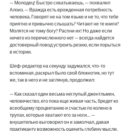
— Молодец! Быстро схватываешь, — похвалил
Алоиз. — Вражда есть врожденная потребность
человека. Говорят не на том языке и не то, что тебе
приятно и привычно слышать? Читают не те книги?
Молятся не тому богу? Распни их! Но даже если
ничего из перечисленного нет — всегда найдется
достоверный повод устроить резню, если порыться
в истории.
Шеф-редактор на секунду задумался, что-то
вспоминая, раскрыл было свой блокнотик, но тут
же, так в него и не заглянув, продолжил:
— Как сказал один весьма неглупый джентльмен,
человечество, его пока еще живая часть, бредет ко
всеобщему процветанию и счастью по колено в
трупах, которые хватают его за ноги… —
внушительно выговорил он и замолчал, давая
практиканту возможность оценить глубину мысли.