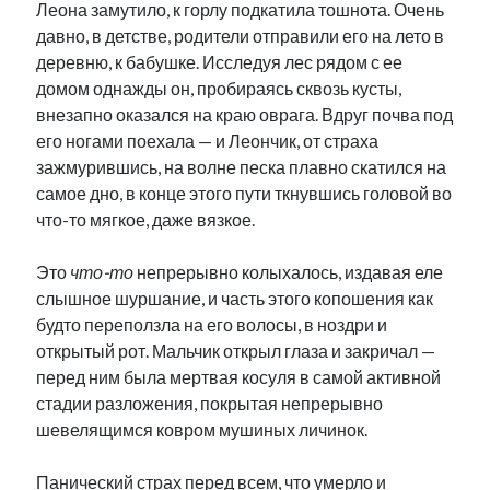
Леона замутило, к горлу подкатила тошнота. Очень
давно, в детстве, родители отправили его на лето в
деревню, к бабушке. Исследуя лес рядом с ее
домом однажды он, пробираясь сквозь кусты,
внезапно оказался на краю оврага. Вдруг почва под
его ногами поехала — и Леончик, от страха
зажмурившись, на волне песка плавно скатился на
самое дно, в конце этого пути ткнувшись головой во
что-то мягкое, даже вязкое.
Это
что-то
непрерывно колыхалось, издавая еле
слышное шуршание, и часть этого копошения как
будто переползла на его волосы, в ноздри и
открытый рот. Мальчик открыл глаза и закричал —
перед ним была мертвая косуля в самой активной
стадии разложения, покрытая непрерывно
шевелящимся ковром мушиных личинок.
Панический страх перед всем, что умерло и