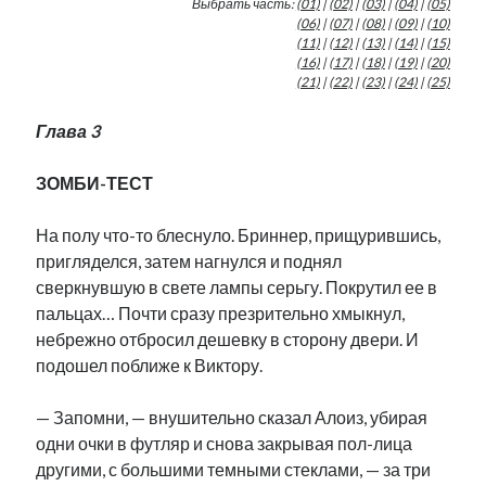
Выбрать часть:
(01)
|
(02)
|
(03)
|
(04)
|
(05)
Фотографии
(06)
|
(07)
|
(08)
|
(09)
|
(10)
Экономика
(11)
|
(12)
|
(13)
|
(14)
|
(15)
(16)
|
(17)
|
(18)
|
(19)
|
(20)
Эстония и Россия
(21)
|
(22)
|
(23)
|
(24)
|
(25)
Юмор
Глава 3
Метки
ЗОМБИ-ТЕСТ
radio narva
На полу что-то блеснуло. Бриннер, прищурившись,
takinada
андрус ансип
пригляделся, затем нагнулся и поднял
видео
ансиппиада
сверкнувшую в свете лампы серьгу. Покрутил ее в
война
безработица
пальцах… Почти сразу презрительно хмыкнул,
выборы
высказывание
в поисках здравого смысла
небрежно отбросил дешевку в сторону двери. И
интервью
история
евросоюз
кабинетные истории
подошел поближе к Виктору.
книга
нарва
кая каллас
маська
катри райк
образование
обучение эстонскому
нацменьшинства
— Запомни, — внушительно сказал Алоиз, убирая
парламент
поводырь
парад клоунов
партия
памятники
одни очки в футляр и снова закрывая пол-лица
подкаст
другими, с большими темными стеклами, — за три
пресса
потеряны данные
программа