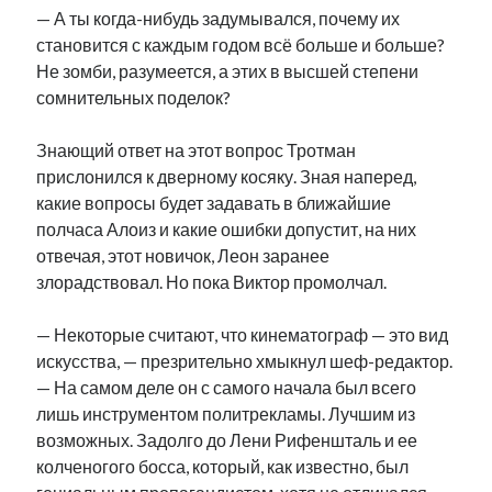
— А ты когда-нибудь задумывался, почему их
становится с каждым годом всё больше и больше?
Не зомби, разумеется, а этих в высшей степени
сомнительных поделок?
Знающий ответ на этот вопрос Тротман
прислонился к дверному косяку. Зная наперед,
какие вопросы будет задавать в ближайшие
полчаса Алоиз и какие ошибки допустит, на них
отвечая, этот новичок, Леон заранее
злорадствовал. Но пока Виктор промолчал.
— Некоторые считают, что кинематограф — это вид
искусства, — презрительно хмыкнул шеф-редактор.
— На самом деле он с самого начала был всего
лишь инструментом политрекламы. Лучшим из
возможных. Задолго до Лени Рифеншталь и ее
колченогого босса, который, как известно, был