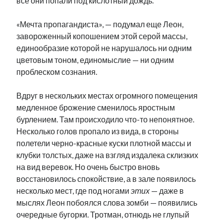
все они попали под кислотный дождь.
«Мечта пропагандиста», — подумал еще Леон,
завороженный копошением этой серой массы,
единообразие которой не нарушалось ни одним
цветовым тоном, единомыслие — ни одним
проблеском сознания.
Вдруг в нескольких местах огромного помещения
медленное брожение сменилось яростным
бурлением. Там происходило что-то непонятное.
Несколько голов пропало из вида, в стороны
полетели черно-красные куски плотной массы и
клубки толстых, даже на взгляд издалека склизких
на вид веревок. Но очень быстро вновь
восстановилось спокойствие, а в зале появилось
несколько мест, где под ногами
этих
— даже в
мыслях Леон побоялся слова зомби — появились
очередные бугорки. Тротман, отнюдь не глупый