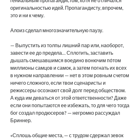
гениальным пропагандистом, хотя не отличался
оригинальностью идей. Пропагандисту, впрочем,
это и ни к чему.
Алоиз сделал многозначительную паузу.
— Выпустить из толпы лишний пар или, наоборот,
завести ее до предела… Сплотить, заставить
дышать смешавшимся воедино вонючим по́том
миллионы самцов и самок, а затем погнать их всех
в нужном направлении — нет в этом ровным счетом
ничего сложного, если твои сценаристы и
режиссеры осознают свой долг перед обществом.
А куда им деваться от этой ответственности? Даже
если они попытаются ее избежать, то для чего тогда
бог создал продюсеров? — негромко рассуждал
Бриннер.
«Сплошь общие места, — с трудом сдержал зевок