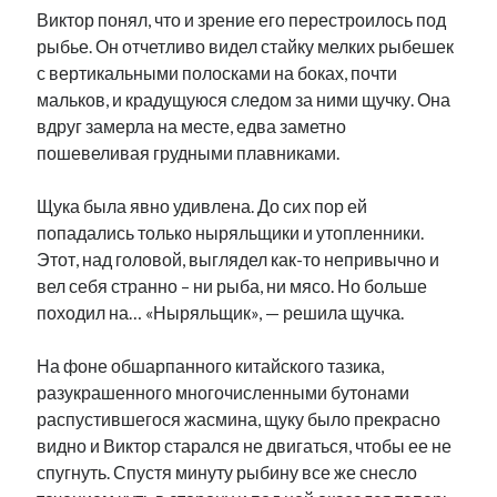
Виктор понял, что и зрение его перестроилось под
рыбье. Он отчетливо видел стайку мелких рыбешек
с вертикальными полосками на боках, почти
мальков, и крадущуюся следом за ними щучку. Она
вдруг замерла на месте, едва заметно
пошевеливая грудными плавниками.
Щука была явно удивлена. До сих пор ей
попадались только ныряльщики и утопленники.
Этот, над головой, выглядел как-то непривычно и
вел себя странно – ни рыба, ни мясо. Но больше
походил на… «Ныряльщик», — решила щучка.
На фоне обшарпанного китайского тазика,
разукрашенного многочисленными бутонами
распустившегося жасмина, щуку было прекрасно
видно и Виктор старался не двигаться, чтобы ее не
спугнуть. Спустя минуту рыбину все же снесло