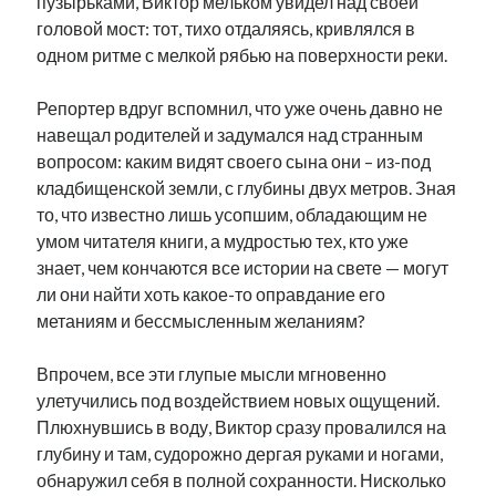
пузырьками, Виктор мельком увидел над своей
рийгикогу
россия
русский роман
головой мост: тот, тихо отдаляясь, кривлялся в
ссср
русскоязычное образование
сми
стенограмма
одном ритме с мелкой рябью на поверхности реки.
экономика
т.х. ильвес
фотоотчет
танк
экономика эстонии
эстония
эстонский язык
Репортер вдруг вспомнил, что уже очень давно не
навещал родителей и задумался над странным
вопросом: каким видят своего сына они – из-под
кладбищенской земли, с глубины двух метров. Зная
то, что известно лишь усопшим, обладающим не
Михаил Стальнухин:
умом читателя книги, а мудростью тех, кто уже
mstalnuhhin@gmail.com
знает, чем кончаются все истории на свете — могут
Отзывы и предложения по блогу:
ли они найти хоть какое-то оправдание его
anton.stalnuhhin@gmail.com
метаниям и бессмысленным желаниям?
Впрочем, все эти глупые мысли мгновенно
улетучились под воздействием новых ощущений.
Плюхнувшись в воду, Виктор сразу провалился на
глубину и там, судорожно дергая руками и ногами,
обнаружил себя в полной сохранности. Нисколько