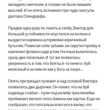
овладело смятение, в голове не было никаких
мыслей. И он опять вспомнил про чудо-капсулы
доктора Олендорфа.
Продев одну руку по локоть в скобу, Виктор для
большей устойчивости опустился на колени и
выудил из кармана штормовки коричневый
бутылек. Помогая себе зубами, он скрутил пробку и
наклонил флакон надо ртом. На язык выкатилось
сразу две пилюльки. И тут же появилась
уверенность в том, что бояться-то нечего: буй
железный и за ним он как у бога за пазух…
Опять протрещал пулемет и над головой Виктора
появилось две дырочки. Он понял, что на буй
надежда слабая – пули под калибр трехлинейки
пробивают металл этого бакена как картон. Еще он
сообразил, что почтальон взял его в вилку; что