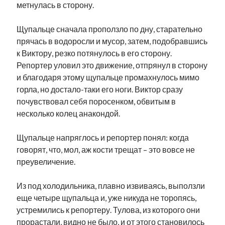
метнулась в сторону.
Щупальце сначала проползло по дну, старательно
прячась в водоросли и мусор, затем, подобравшись
к Виктору, резко потянулось в его сторону.
Репортер уловил это движение, отпрянул в сторону
и благодаря этому щупальце промахнулось мимо
горла, но достало-таки его ноги. Виктор сразу
почувствовал себя поросенком, обвитым в
несколько колец анакондой.
Щупальце напряглось и репортер понял: когда
говорят, что, мол, аж кости трещат – это вовсе не
преувеличение.
Из под холодильника, плавно извиваясь, выползли
еще четыре щупальца и, уже никуда не торопясь,
устремились к репортеру. Тулова, из которого они
прорастали, видно не было, и от этого становилось