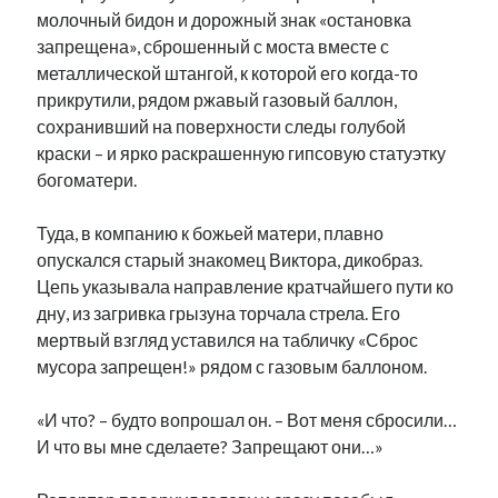
молочный бидон и дорожный знак «остановка
запрещена», сброшенный с моста вместе с
металлической штангой, к которой его когда-то
прикрутили, рядом ржавый газовый баллон,
сохранивший на поверхности следы голубой
краски – и ярко раскрашенную гипсовую статуэтку
богоматери.
Туда, в компанию к божьей матери, плавно
опускался старый знакомец Виктора, дикобраз.
Цепь указывала направление кратчайшего пути ко
дну, из загривка грызуна торчала стрела. Его
мертвый взгляд уставился на табличку «Сброс
мусора запрещен!» рядом с газовым баллоном.
«И что? – будто вопрошал он. – Вот меня сбросили…
И что вы мне сделаете? Запрещают они…»