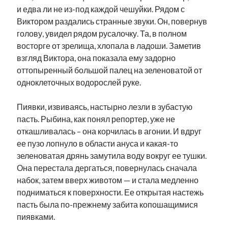
и едва ли не из-под каждой чешуйки. Рядом с
Виктором раздались странные звуки. Он, повернув
голову, увидел рядом русалочку. Та, в полном
восторге от зрелища, хлопала в ладоши. Заметив
взгляд Виктора, она показала ему задорно
оттопыренный большой палец на зеленоватой от
одноклеточных водорослей руке.
Пиявки, извиваясь, настырно лезли в зубастую
пасть. Рыбина, как понял репортер, уже не
откашливалась – она корчилась в агонии. И вдруг
ее пузо лопнуло в области ануса и какая-то
зеленоватая дрянь замутила воду вокруг ее тушки.
Она перестала дергаться, повернулась сначала
набок, затем вверх животом — и стала медленно
подниматься к поверхности. Ее открытая настежь
пасть была по-прежнему забита копошащимися
пиявками.