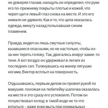
не доверяя глазам, наощупь он определил, что руки
его по-прежнему покрыты плотью и кожей, что
череп цел и левый глаз снова на месте. И это его
нимало не удивило. Как и то, что цела оказалась
одежда, минуту назад полыхавшая синим
пламенем.
Правда, видел он лишь смутные силуэты,
казавшиеся опасными, но не настолько, чтобы из-
за них терять голову. Так, двигались вокруг какие-то
тени. А вот воздух он удерживал в легких из
последних сил. Толкнувшись на манер лягушки
ногами, Виктор всплыл на поверхность.
Отдышавшись, первым делом он провел рукой по
макушке: похожая на тюбетейку шапочка оказалась
на месте и это сразу его успокоило. Потом он
почувствовал холод: в такой воде не то что
купаться – даже руки мыть при нормальных