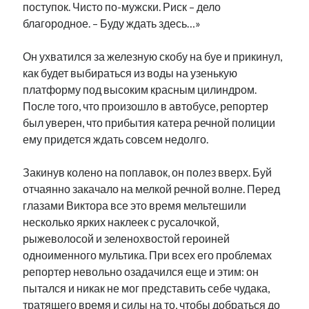
поступок. Чисто по-мужски. Риск – дело
благородное. – Буду ждать здесь…»
Он ухватился за железную скобу на буе и прикинул,
как будет выбираться из воды на узенькую
платформу под высоким красным цилиндром.
После того, что произошло в автобусе, репортер
был уверен, что прибытия катера речной полиции
ему придется ждать совсем недолго.
Закинув колено на поплавок, он полез вверх. Буй
отчаянно закачало на мелкой речной волне. Перед
глазами Виктора все это время мельтешили
несколько ярких наклеек с русалочкой,
рыжеволосой и зеленохвостой героиней
одноименного мультика. При всех его проблемах
репортер невольно озадачился еще и этим: он
пытался и никак не мог представить себе чудака,
тратящего время и силы на то, чтобы добраться до