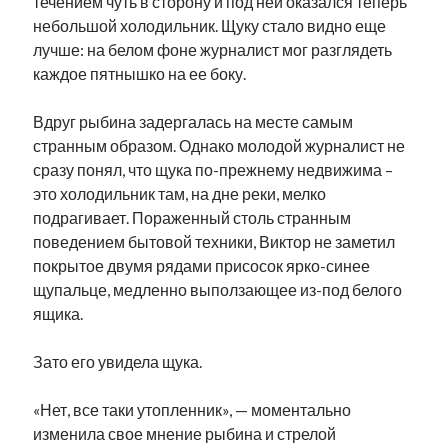
течением чуть в сторону и под ней оказался теперь
небольшой холодильник. Щуку стало видно еще
лучше: на белом фоне журналист мог разглядеть
каждое пятнышко на ее боку.
Вдруг рыбина задергалась на месте самым
странным образом. Однако молодой журналист не
сразу понял, что щука по-прежнему недвижима –
это холодильник там, на дне реки, мелко
подрагивает. Пораженный столь странным
поведением бытовой техники, Виктор не заметил
покрытое двумя рядами присосок ярко-синее
щупальце, медленно выползающее из-под белого
ящика.
Зато его увидела щука.
«Нет, все таки утопленник», — моментально
изменила свое мнение рыбина и стрелой