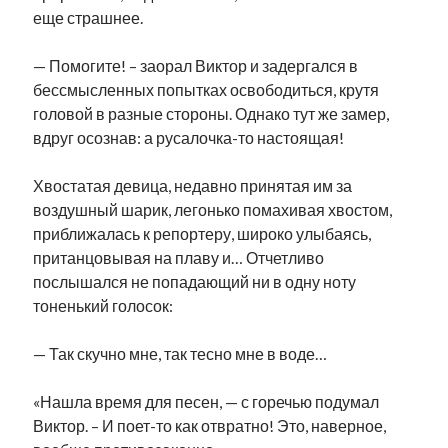
еще страшнее.
— Помогите! – заорал Виктор и задергался в
бессмысленных попытках освободиться, крутя
головой в разные стороны. Однако тут же замер,
вдруг осознав: а русалочка-то настоящая!
Хвостатая девица, недавно принятая им за
воздушный шарик, легонько помахивая хвостом,
приближалась к репортеру, широко улыбаясь,
пританцовывая на плаву и… Отчетливо
послышался не попадающий ни в одну ноту
тоненький голосок:
— Так скучно мне, так тесно мне в воде…
«Нашла время для песен, — с горечью подумал
Виктор. – И поет-то как отвратно! Это, наверное,