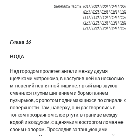
Фотографии
Выбрать часть:
(01)
|
(02)
|
(03)
|
(04)
|
(05)
Экономика
(06)
|
(07)
|
(08)
|
(09)
|
(10)
(11)
|
(12)
|
(13)
|
(14)
|
(15)
Эстония и Россия
(16)
|
(17)
|
(18)
|
(19)
|
(20)
Юмор
(21)
|
(22)
|
(23)
|
(24)
|
(25)
Глава 16
Метки
ВОДА
radio narva
takinada
андрус ансип
Над городом пролетел ангел и между двумя
видео
ансиппиада
щелчками метронома, в наступившей на несколько
война
безработица
мгновений невнятной тишине, яркий мир звуков
выборы
высказывание
в поисках здравого смысла
сменился глухим шипением и бормотанием
интервью
история
евросоюз
кабинетные истории
пузырьков, с ропотом поднимающихся по спирали к
книга
нарва
кая каллас
маська
поверхности. Там, наверху, они растворялись в
катри райк
образование
тонком прозрачном слое ртути, в границе между
обучение эстонскому
нацменьшинства
парламент
поводырь
водой и воздухом, с щенячьим восторгом ломая ее
парад клоунов
партия
памятники
подкаст
своим напором. Проследив за танцующими
пресса
потеряны данные
программа