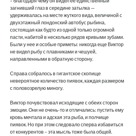
– благодаря чему он видел ее единственный
загнивший глаз в середине затылка —
удерживалась на месте жуткого вида, величиной с
двухэтажный лондонский автобус рыбина,
состоящая как будто из одной только огромной
пасти, набитой в несколько рядов кривыми зубами.
Были у нее и особые приметы: никогда еще Виктор
не видел рыбу с плавниками и чешуей,
направленными в обратную сторону.
Справа собралось в гигантское скопище
невероятное количество пиявок, каждая размером
с половозрелую миногу.
Виктор почувствовал исходящие с обеих сторон
эмоции. Они не очень-то и отличались: пустить ему
кровь мечтала и адская эта рыба, и полчище
пиявок. Но при этом следовало сперва избавиться
от конкурентов – эта мысль тоже была общей.