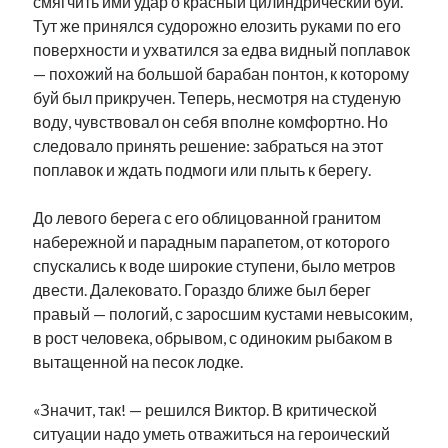
смягчить ими удар о красный цилиндрический буй.
Тут же принялся судорожно елозить руками по его
поверхности и ухватился за едва видный поплавок
— похожий на большой барабан понтон, к которому
буй был прикручен. Теперь, несмотря на студеную
воду, чувствовал он себя вполне комфортно. Но
следовало принять решение: забраться на этот
поплавок и ждать подмоги или плыть к берегу.
До левого берега с его облицованной гранитом
набережной и парадным парапетом, от которого
спускались к воде широкие ступени, было метров
двести. Далековато. Гораздо ближе был берег
правый — пологий, с заросшим кустами невысоким,
в рост человека, обрывом, с одиноким рыбаком в
вытащенной на песок лодке.
«Значит, так! — решился Виктор. В критической
ситуации надо уметь отважиться на героический