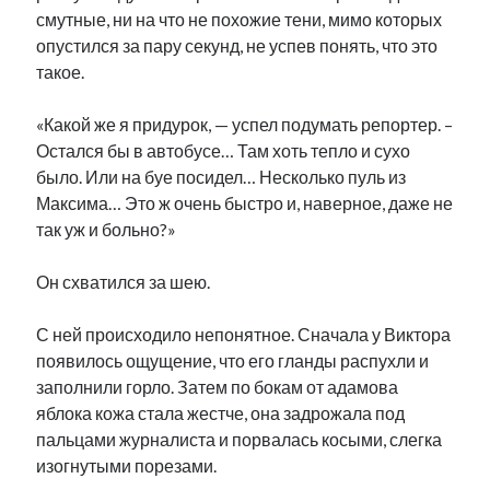
смутные, ни на что не похожие тени, мимо которых
опустился за пару секунд, не успев понять, что это
такое.
«Какой же я придурок, — успел подумать репортер. –
Остался бы в автобусе… Там хоть тепло и сухо
было. Или на буе посидел… Несколько пуль из
Максима… Это ж очень быстро и, наверное, даже не
так уж и больно?»
Он схватился за шею.
С ней происходило непонятное. Сначала у Виктора
появилось ощущение, что его гланды распухли и
заполнили горло. Затем по бокам от адамова
яблока кожа стала жестче, она задрожала под
пальцами журналиста и порвалась косыми, слегка
изогнутыми порезами.