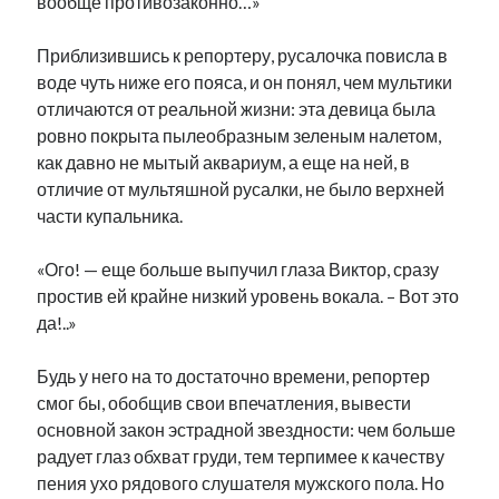
вообще противозаконно…»
Приблизившись к репортеру, русалочка повисла в
воде чуть ниже его пояса, и он понял, чем мультики
отличаются от реальной жизни: эта девица была
ровно покрыта пылеобразным зеленым налетом,
как давно не мытый аквариум, а еще на ней, в
отличие от мультяшной русалки, не было верхней
части купальника.
«Ого! — еще больше выпучил глаза Виктор, сразу
простив ей крайне низкий уровень вокала. – Вот это
да!..»
Будь у него на то достаточно времени, репортер
смог бы, обобщив свои впечатления, вывести
основной закон эстрадной звездности: чем больше
радует глаз обхват груди, тем терпимее к качеству
пения ухо рядового слушателя мужского пола. Но