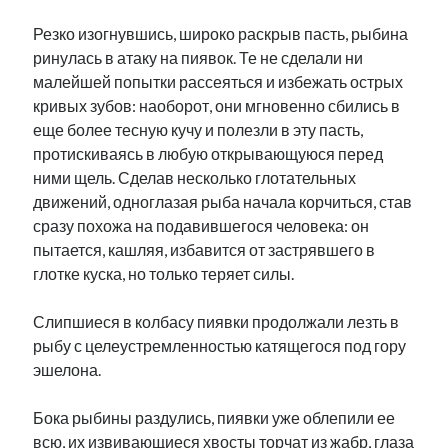
Резко изогнувшись, широко раскрыв пасть, рыбина
ринулась в атаку на пиявок. Те не сделали ни
малейшей попытки рассеяться и избежать острых
кривых зубов: наоборот, они мгновенно сбились в
еще более тесную кучу и полезли в эту пасть,
протискиваясь в любую открывающуюся перед
ними щель. Сделав несколько глотательных
движений, одноглазая рыба начала корчиться, став
сразу похожа на подавившегося человека: он
пытается, кашляя, избавится от застрявшего в
глотке куска, но только теряет силы.
Слипшиеся в колбасу пиявки продолжали лезть в
рыбу с целеустремленностью катящегося под гору
эшелона.
Бока рыбины раздулись, пиявки уже облепили ее
всю, их извивающиеся хвосты торчат из жабр, глаза