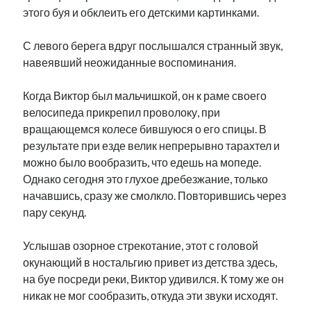
этого буя и обклеить его детскими картинками.
С левого берега вдруг послышался странный звук,
навеявший неожиданные воспоминания.
Когда Виктор был мальчишкой, он к раме своего
велосипеда прикрепил проволоку, при
вращающемся колесе бившуюся о его спицы. В
результате при езде велик непрерывно тарахтел и
можно было вообразить, что едешь на мопеде.
Однако сегодня это глухое дребезжание, только
начавшись, сразу же смолкло. Повторившись через
пару секунд.
Услышав озорное стрекотание, этот с головой
окунающий в ностальгию привет из детства здесь,
на буе посреди реки, Виктор удивился. К тому же он
никак не мог сообразить, откуда эти звуки исходят.