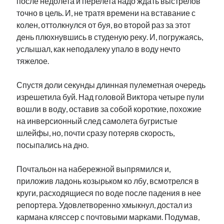
после недолета и перелета надо ждать выстрелов
точно в цель. И, не тратя времени на вставание с
колен, оттолкнулся от буя, во второй раз за этот
день плюхнувшись в студеную реку. И, погружаясь,
услышал, как неподалеку упало в воду нечто
тяжелое.
Спустя доли секунды длинная пулеметная очередь
изрешетила буй. Над головой Виктора четыре пули
вошли в воду, оставив за собой короткие, похожие
на инверсионный след самолета бугристые
шлейфы, но, почти сразу потеряв скорость,
посыпались на дно.
Почтальон на набережной выпрямился и,
приложив ладонь козырьком ко лбу, всмотрелся в
круги, расходящиеся по воде после падения в нее
репортера. Удовлетворенно хмыкнул, достал из
кармана кляссер с почтовыми марками. Подумав,