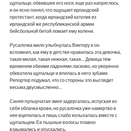
щупальце, обвившее его ноги, еще раз напряглось
и он ясно понял, что ощущает ирландский
протестант, когда ирландский католик из
ирландской же республиканской армии
бейсбольной битой ломает ему колени.
Русалочка мило улыбнулась Виктору и он
вспомнил, как ему в детстве нравилась эта девочка,
такая милая, такая нежная, такая… Девица тем
временем обеими ладонями ласково, но уверенно
обхватила щупальце и впилась в него зубами.
Репортер подумал, что со стороны это выглядит
весьма двусмысленно…
Синяя пупырчатая змея задергалась, испуская из
себя облачка крови, но русалочка уже намертво в
нее вцепилась и лишь слабо колыхалась вместе с
щупальцем. Ее пышные волосы плавно
вздымались и опускались.