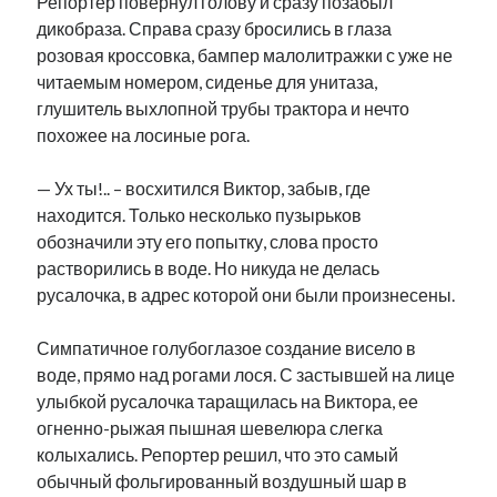
Репортер повернул голову и сразу позабыл
дикобраза. Справа сразу бросились в глаза
розовая кроссовка, бампер малолитражки с уже не
читаемым номером, сиденье для унитаза,
глушитель выхлопной трубы трактора и нечто
похожее на лосиные рога.
— Ух ты!.. – восхитился Виктор, забыв, где
находится. Только несколько пузырьков
обозначили эту его попытку, слова просто
растворились в воде. Но никуда не делась
русалочка, в адрес которой они были произнесены.
Симпатичное голубоглазое создание висело в
воде, прямо над рогами лося. С застывшей на лице
улыбкой русалочка таращилась на Виктора, ее
огненно-рыжая пышная шевелюра слегка
колыхались. Репортер решил, что это самый
обычный фольгированный воздушный шар в