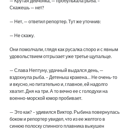
— Крутая девчонка, — пробулькала рыба. –
Скажешь — нет?
— Нет, — ответил репортер. Тут же уточнив:
— Не скажу.
Они помолчали, глядя как русалка споро и с явным
удовольствием отгрызает уже третье щупальце.
— Слава Нептуну, удачный выдался день, —
вздохнула рыба. – Детеныш кракена… Не очень-то
и вкусно, но питательно и, главное, ей надолго
хватит. Дня на три. А то вечно ее с голодухи на
военно-морской юмор пробивает.
— Это как? – удивился Виктор. Рыбина повернулась
боком и репортер увидел, что из ее желтого в
синюю полоску спинного плавника выкушен