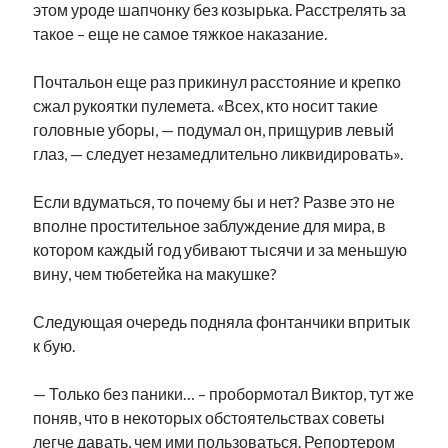
этом уроде шапчонку без козырька. Расстрелять за
такое – еще не самое тяжкое наказание.
Почтальон еще раз прикинул расстояние и крепко
сжал рукоятки пулемета. «Всех, кто носит такие
головные уборы, — подумал он, прищурив левый
глаз, — следует незамедлительно ликвидировать».
Если вдуматься, то почему бы и нет? Разве это не
вполне простительное заблуждение для мира, в
котором каждый год убивают тысячи и за меньшую
вину, чем тюбетейка на макушке?
Следующая очередь подняла фонтанчики впритык
к бую.
— Только без паники… – пробормотал Виктор, тут же
поняв, что в некоторых обстоятельствах советы
легче давать, чем ими пользоваться. Репортером