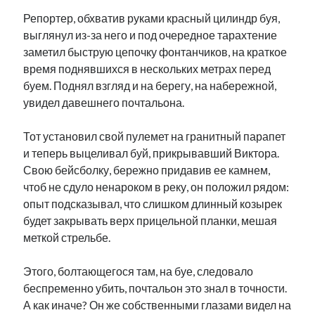
Репортер, обхватив руками красный цилиндр буя,
выглянул из-за него и под очередное тарахтение
заметил быструю цепочку фонтанчиков, на краткое
время поднявшихся в нескольких метрах перед
буем. Поднял взгляд и на берегу, на набережной,
увидел давешнего почтальона.
Тот установил свой пулемет на гранитный парапет
и теперь выцеливал буй, прикрывавший Виктора.
Свою бейсболку, бережно придавив ее камнем,
чтоб не сдуло ненароком в реку, он положил рядом:
опыт подсказывал, что слишком длинный козырек
будет закрывать верх прицельной планки, мешая
меткой стрельбе.
Этого, болтающегося там, на буе, следовало
беспременно убить, почтальон это знал в точности.
А как иначе? Он же собственными глазами видел на